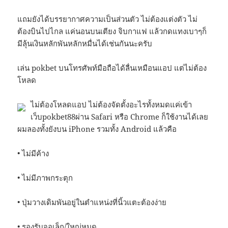
แถมยังได้บรรยากาศความเป็นส่วนตัว ไม่ต้องแต่งตัว ไม่
ต้องบินไปไกล แค่นอนบนเตียง จิบกาแฟ แล้วกดแทงเบาๆก็
มีลุ้นเงินหลักพันหลักหมื่นได้เช่นกันนะครับ
เล่น pokbet บนโทรศัพท์มือถือได้ลื่นเหมือนแอป แต่ไม่ต้อง
โหลด
ไม่ต้องโหลดแอป ไม่ต้องจัดตั้งอะไรทั้งหมดแค่เข้า
เว็บpokbet88ผ่าน Safari หรือ Chrome ก็ใช้งานได้เลย
ผมลองทั้งยังบน iPhone รวมทั้ง Android แล้วคือ
• ไม่มีค้าง
• ไม่มีภาพกระตุก
• ปุ่มวางเดิมพันอยู่ในตำแหน่งที่นิ้วแตะต้องง่าย
• รองรับจอเล็ก/ใหญ่หมด