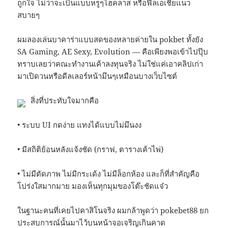
ถูกใจ ไม่ว่าจะเป็นแบบหรูๆไฮคลาส หรือฟีลเอเชียแนว
สบายๆ
ผมลองเล่นบาคาร่าแบบสดของหลายค่ายใน pokbet ทั้งยัง
SA Gaming, AE Sexy, Evolution — คือเพียงพอเข้าไปปุ๊บ
ทราบเลยว่าคณะทำงานเค้าลงทุนจริง ไม่ใช่แค่เอาคลิปเก่า
มาเปิดวนหรือดีลเลอร์หน้ามึนๆเหมือนบางเว็บไซต์
สิ่งที่ประทับใจมากคือ
• ระบบ UI กดง่าย แทงได้แบบไม่มึนงง
• มีสถิติย้อนหลังแจ้งชัด (กราฟ, ตารางเค้าไพ่)
• ไม่มีตัดภาพ ไม่มีกระเด้ง ไม่มีล็อกห้อง และก็ที่สำคัญคือ
โปร่งใสมากมาย มองเห็นทุกมุมของโต๊ะชัดแจ๋ว
ในฐานะคนที่เคยไปคาสิโนจริง ผมกล้าพูดว่า pokebet88 ยก
ประสบการณ์นั้นมาไว้บนหน้าจอเจริญเกินคาด