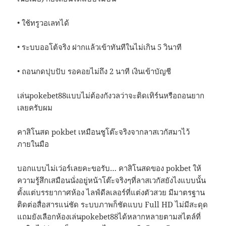
• ใช้ทรูวอเลทได้
• ระบบออโต้จริง ฝากแล้วเข้าทันทีในไม่เกิน 5 วินาที
• ถอนกดปุบปับ รอคอยไม่ถึง 2 นาที เงินเข้าบัญชี
เล่นpokebet88แบบไม่ต้องกังวลว่าจะติดเทิร์นหรือถอนยาก
เลยครับผม
คาสิโนสด pokbet เหมือนชูโต๊ะจริงจากลาสเวกัสมาไว้
ภายในมือ
บอกแบบไม่เว่อร์เลยคะขอรับ… คาสิโนสดของ pokbet ให้
ความรู้สึกเสมือนนั่งอยู่หน้าโต๊ะจริงๆที่ลาสเวกัสยังไงแบบนั้น
ตั้งแต่บรรยากาศห้อง ไลฟ์ดีลเลอร์ที่แต่งตัวสวย มีมาตรฐาน
ติดต่อสื่อสารแน่ชัด ระบบภาพก็ชัดแบบ Full HD ไม่มีสะดุด
แถมยังเลือกห้องเล่นpokebet88ได้หลากหลายตามสไตล์ที่