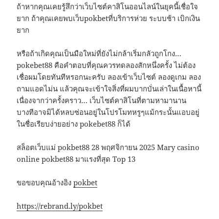
ถ้าหากคุณเคยรู้สึกว่าเว็บไซต์คาสิโนออนไลน์ในยุคนี้เชื่อใจ
ยาก ถ้าคุณเคยพบเว็บpokbetที่บริการห่วย ระบบช้า เบิกเงิน
ยาก
หรือถ้าเกิดคุณเป็นมือใหม่ที่ยังไม่กล้าเริ่มกลัวถูกโกง…
pokebet88 คือคำตอบที่คุณควรทดลองสักหนึ่งครั้ง ไม่ต้อง
เชื่อผมโดยทันทีหรอกนะครับ ลองเข้าเว็บไซต์ ลองดูเกม ลอง
ถามแอดไม่น แล้วคุณจะเข้าใจสิ่งที่ผมบากบั่นเล่าในเนื้อหานี้
เนื่องจากว่าครั้งคราว… เว็บไซต์คาสิโนที่ตามหามานาน
บางทีอาจมิได้หลบซ่อนอยู่ในโปรโมทหรูๆแม้กระนั้นแอบอยู่
ในชื่อเรียบง่ายอย่าง pokebet88 ก็ได้
สล็อตเว็บแม่ pokbet88 28 พฤศจิกายน 2025 Mary casino
online pokbet88 มาแรงที่สุด Top 13
ขอขอบคุณอ้างอิง
pokbet
https://rebrand.ly/pokbet