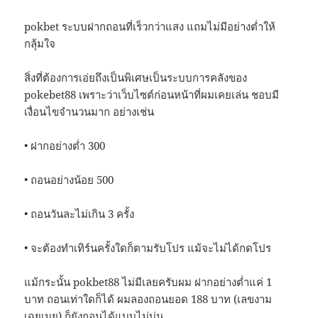
pokbet ระบบฝากถอนที่เร็วกว่าแสง แถมไม่มีอย่างต่ำให้
กลุ้มใจ
สิ่งที่ต้องการเอ่ยถึงเป็นพิเศษเป็นระบบการคลังของ
pokebet88 เพราะว่าเว็บไซต์ก่อนหน้าที่ผมเคยเล่น ชอบมี
เงื่อนไขจำนวนมาก อย่างเช่น
• ฝากอย่างต่ำ 300
• ถอนอย่างน้อย 500
• ถอนวันละไม่เกิน 3 ครั้ง
• จะต้องทำเทิร์นครั้งใดก็ตามรับโปร แม้จะไม่ได้กดโปร
แม้กระนั้น pokbet88 ไม่มีเลยครับผม ฝากอย่างต่ำแค่ 1
บาท ถอนเท่าใดก็ได้ ผมลองถอนยอด 188 บาท (เลขงาม
เฉยเมย) ก็ยังถอนได้แบบไม่บ่น