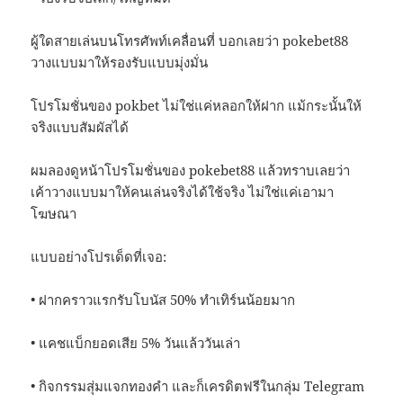
ผู้ใดสายเล่นบนโทรศัพท์เคลื่อนที่ บอกเลยว่า pokebet88
วางแบบมาให้รองรับแบบมุ่งมั่น
โปรโมชั่นของ pokbet ไม่ใช่แค่หลอกให้ฝาก แม้กระนั้นให้
จริงแบบสัมผัสได้
ผมลองดูหน้าโปรโมชั่นของ pokebet88 แล้วทราบเลยว่า
เค้าวางแบบมาให้คนเล่นจริงได้ใช้จริง ไม่ใช่แค่เอามา
โฆษณา
แบบอย่างโปรเด็ดที่เจอ:
• ฝากคราวแรกรับโบนัส 50% ทำเทิร์นน้อยมาก
• แคชแบ็กยอดเสีย 5% วันแล้ววันเล่า
• กิจกรรมสุ่มแจกทองคำ และก็เครดิตฟรีในกลุ่ม Telegram