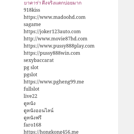
บาคาร่า
ตึงจริงแตกบ่อยมาก
918kiss
https://www.madoohd.com
sagame
https://joker123auto.com
http://www.movie87hd.com
https://www.pussy888play.com
https://pussy888win.com
sexybaccarat
pg slot
pgslot
https://www.pgheng99.me
fullslot
live22
ดูหนัง
ดูหนังออนไลน์
ดูหนังฟรี
faro168
https://hongkong456.me