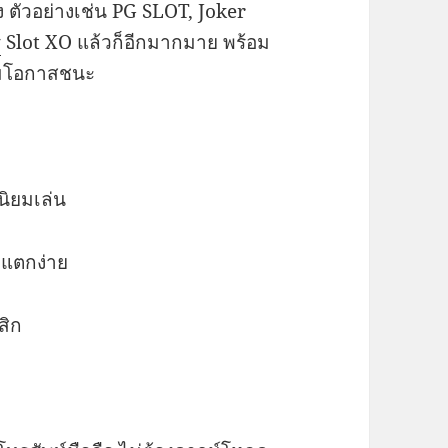
 ตัวอย่างเช่น PG SLOT, Joker
ร
Slot XO แล้วก็อีกมากมาย พร้อม
พิ่มโอกาสชนะ
ิยมเล่น
 แตกง่าย
สิก