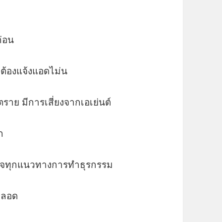
ก่อน
ต้องแจ้งแอดไม่น
ตราย มีการเสี่ยงจากเอเย่นต์
ก
่นใจทุกแนวทางการทำธุรกรรม
ตลอด