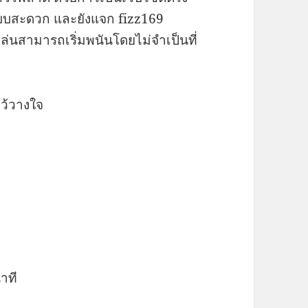
าระบบสะดวก และยังแจก fizz169
เล่นสามารถเริ่มพนันโดยไม่จำเป็นที่
ไว้วางใจ
าที