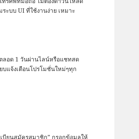
้งโทรศัพท์มือถือ ไม่ต้องดาวน์โหลด
อมระบบ UI ที่ใช้งานง่าย เหมาะ
าตลอด 1 วันผ่านไลน์หรือแชทสด
ียบแจ้งเตือนโปรโมชั่นใหม่ๆทุก
ทะเบียนสมัครสมาชิก” กรอกข้อมูลให้