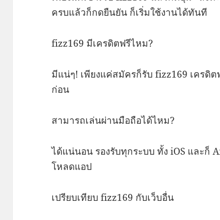
ครบแล้วก็กดยืนยัน ก็เริ่มใช้งานได้ทันที
fizz169 มีเครดิตฟรีไหม?
มีแน่ๆ! เพียงแค่สมัครก็รับ fizz169 เครดิตฟ
ก่อน
สามารถเล่นผ่านมือถือได้ไหม?
ได้แน่นอน รองรับทุกระบบ ทั้ง iOS และก็ A
โหลดแอป
เปรียบเทียบ fizz169 กับเว็บอื่น