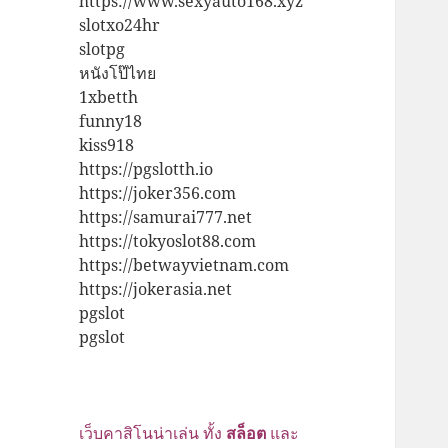
https://www.sexyauto168.xyz
slotxo24hr
slotpg
หนังโป๊ไทย
1xbetth
funny18
kiss918
https://pgslotth.io
https://joker356.com
https://samurai777.net
https://tokyoslot88.com
https://betwayvietnam.com
https://jokerasia.net
pgslot
pgslot
เว็บคาสิโนน่าเล่น ทั้ง
สล็อต
และ