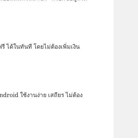
รี ได้ในทันที โดยไม่ต้องเพิ่มเงิน
ndroid ใช้งานง่าย เสถียร ไม่ต้อง