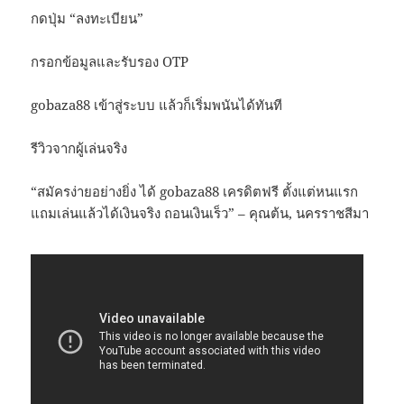
กดปุ่ม “ลงทะเบียน”
กรอกข้อมูลและรับรอง OTP
gobaza88 เข้าสู่ระบบ แล้วก็เริ่มพนันได้ทันที
รีวิวจากผู้เล่นจริง
“สมัครง่ายอย่างยิ่ง ได้ gobaza88 เครดิตฟรี ตั้งแต่หนแรก
แถมเล่นแล้วได้เงินจริง ถอนเงินเร็ว” – คุณต้น, นครราชสีมา