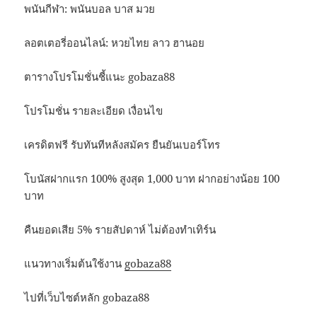
พนันกีฬา: พนันบอล บาส มวย
ลอตเตอรี่ออนไลน์: หวยไทย ลาว ฮานอย
ตารางโปรโมชั่นชี้แนะ gobaza88
โปรโมชั่น รายละเอียด เงื่อนไข
เครดิตฟรี รับทันทีหลังสมัคร ยืนยันเบอร์โทร
โบนัสฝากแรก 100% สูงสุด 1,000 บาท ฝากอย่างน้อย 100
บาท
คืนยอดเสีย 5% รายสัปดาห์ ไม่ต้องทำเทิร์น
แนวทางเริ่มต้นใช้งาน
gobaza88
ไปที่เว็บไซต์หลัก gobaza88