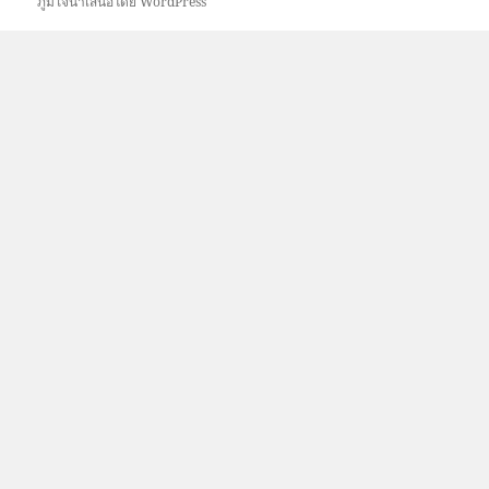
ภูมิใจนำเสนอโดย WordPress