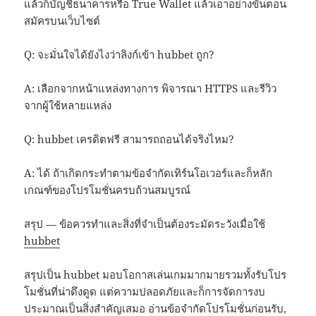
แล้วก็บัญชีธนาคารหรือ True Wallet แล้วเอาอย่างขั้นตอน
สมัครบนเว็บไซต์
Q: จะมั่นใจได้ยังไงว่าลิงก์เข้า hubbet ถูก?
A: เลือกจากหน้าแหล่งทางการ พิจารณา HTTPS และรีวิว
จากผู้ใช้หลายแหล่ง
Q: hubbet เครดิตฟรี สามารถถอนได้จริงไหม?
A: ได้ ถ้าเกิดกระทำตามข้อจำกัดเทิร์นโอเวอร์และก็หลัก
เกณฑ์ของโปรโมชั่นครบถ้วนสมบูรณ์
สรุป — ข้อควรทำและสิ่งที่จำเป็นต้องระมัดระวังเมื่อใช้
hubbet
สรุปเป็น hubbet มอบโอกาสเล่นเกมมากมายรวมทั้งรับโปร
โมชั่นที่น่าดึงดูด แต่ความปลอดภัยและก็การจัดการงบ
ประมาณเป็นสิ่งสำคัญเสมอ อ่านข้อจำกัดโปรโมชั่นก่อนรับ,