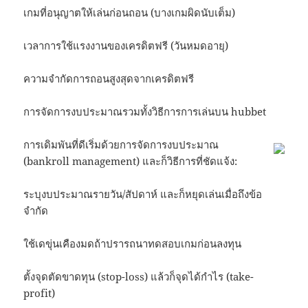
เกมที่อนุญาตให้เล่นก่อนถอน (บางเกมผิดนับเต็ม)
เวลาการใช้แรงงานของเครดิตฟรี (วันหมดอายุ)
ความจำกัดการถอนสูงสุดจากเครดิตฟรี
การจัดการงบประมาณรวมทั้งวิธีการการเล่นบน hubbet
การเดิมพันที่ดีเริ่มด้วยการจัดการงบประมาณ
(bankroll management) และก็วิธีการที่ชัดแจ้ง:
ระบุงบประมาณรายวัน/สัปดาห์ และก็หยุดเล่นเมื่อถึงข้อ
จำกัด
ใช้เดขุ่นเคืองมดถ้าปรารถนาทดสอบเกมก่อนลงทุน
ตั้งจุดตัดขาดทุน (stop-loss) แล้วก็จุดได้กำไร (take-
profit)