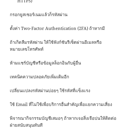
HTTPS)
กรอกยูสเซอร์เนมแล้วก็รหัสผ่าน
ตั้งค่า Two-Factor Authentication (2FA) ถ้าหากมี
ถ้าเกิดลืมรหัสผ่าน ให้ใช้ฟังก์ชันรีเซ็ตผ่านอีเมลหรือ
หมายเลขโทรศัพท์
ห้ามแชร์บัญชีหรือข้อมูลล็อกอินกับผู้อื่น
เทคนิคความปลอดภัยเพิ่มเติมอีก
เปลี่ยนแปลงรหัสผ่านบ่อยๆ ใช้รหัสที่แข็งแรง
ใช้ Email ที่ไม่ใช้เพื่อบริการอื่นสำคัญเพื่อแยกความเสี่ยง
พิจารณากิจกรรมบัญชีเสมอๆ ถ้าหากเจอสิ่งเจือปนให้ติดต่อ
ฝ่ายสนับสนุนทันที