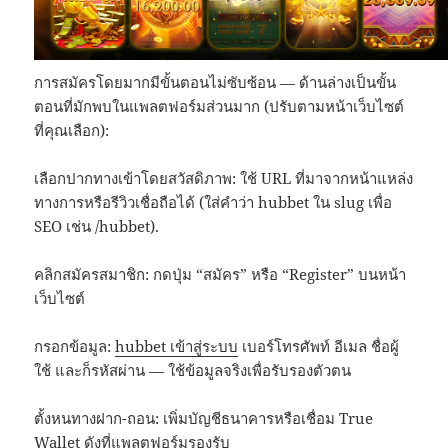
การสมัครโดยมากมีขั้นตอนไม่ซับซ้อน — ด้านล่างเป็นขั้น
ตอนที่มักพบในแพลตฟอร์มส่วนมาก (ปรับตามหน้าเว็บไซต์
ที่คุณเลือก):
เลือกปากทางเข้าโดยสวัสดิภาพ: ใช้ URL ที่มาจากหน้าแหล่ง
ทางการหรือรีวิวเชื่อถือได้ (ใส่คำว่า hubbet ใน slug เพื่อ
SEO เช่น /hubbet).
คลิกสมัครสมาชิก: กดปุ่ม “สมัคร” หรือ “Register” บนหน้า
เว็บไซต์
กรอกข้อมูล:
hubbet เข้าสู่ระบบ
เบอร์โทรศัพท์ อีเมล ชื่อผู้
ใช้ และก็รหัสผ่าน — ใช้ข้อมูลจริงเพื่อรับรองตัวตน
ตั้งหนทางฝาก-ถอน: เพิ่มบัญชีธนาคารหรือเชื่อม True
Wallet ดังที่แพลตฟอร์มรองรับ