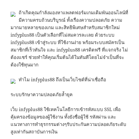
ถ้าเกิดคุณกำลังมองหาแพลตฟอร์มเกมเดิมพันออนไลน์ที่
มีความครบถ้วนบริบูรณ์ ทั้งเรื่องความปลอดภัย ความ
มากมายหลายของเกม และสิทธิพิเศษสำหรับสมาชิกใหม่
infyplus88 เป็นตัวเลือกที่ไม่สมควรละเลย ด้วยระบบ
infyplus88 เข้าสู่ระบบ ที่ใช้งานง่าย พร้อมระบบสมัครเป็น
สมาชิกที่เร็วทันใจ และ infyplus88 เครดิตฟรี ที่แจกจริง ไม่
ต้องแชร์ ช่วยทำให้คุณเริ่มต้นได้ในทันทีโดยไม่จำเป็นที่จะ
ต้องใช้ทุนมาก
ทำไม infyplus88 ถึงเป็นเว็บไซต์ที่น่าเชื่อถือ
ระบบรักษาความปลอดภัยล้ำยุค
เว็บ infyplus88 ใช้เทคโนโลยีการเข้ารหัสแบบ SSL เพื่อ
คุ้มครองข้อมูลของผู้ใช้งาน ทั้งยังชื่อผู้ใช้ รหัสผ่าน และ
แนวทางการทำธุรกรรมต่างๆรับประกันความปลอดภัยระดับ
สูงเท่ากันสถาบันการเงิน