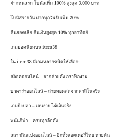
ฝากหนแรก โบนัสเพิ่ม 100% สูงสุด 3,000 บาท
โบนัสรายวัน ฝากทุกวันรับเพิ่ม 20%
คืนยอดเสีย คืนเงินสูงสุด 10% ทุกอาทิตย์
เกมยอดนิยมบน item38
ใน item38 มีเกมหลายชนิดให้เลือก:
สล็อตออนไลน์ – จากค่ายดัง กราฟิกงาม
บาคาร่าออนไลน์ – ถ่ายทอดสดจากคาสิโนจริง
เกมยิงปลา – เล่นง่าย ได้เงินจริง
พนันกีฬา – ครบทุกลีกดัง
สลากกินแบ่งออนไลน์ – อีกทั้งลอตเตอรี่ไทย หวยหุ้น