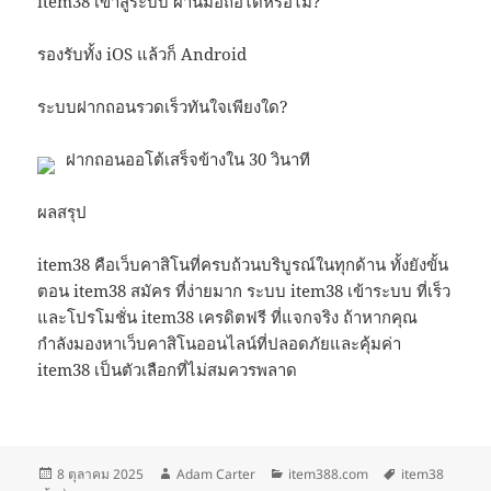
item38 เข้าสู่ระบบ ผ่านมือถือได้หรือไม่?
รองรับทั้ง iOS แล้วก็ Android
ระบบฝากถอนรวดเร็วทันใจเพียงใด?
ฝากถอนออโต้เสร็จข้างใน 30 วินาที
ผลสรุป
item38 คือเว็บคาสิโนที่ครบถ้วนบริบูรณ์ในทุกด้าน ทั้งยังขั้น
ตอน item38 สมัคร ที่ง่ายมาก ระบบ item38 เข้าระบบ ที่เร็ว
และโปรโมชั่น item38 เครดิตฟรี ที่แจกจริง ถ้าหากคุณ
กำลังมองหาเว็บคาสิโนออนไลน์ที่ปลอดภัยและคุ้มค่า
item38 เป็นตัวเลือกที่ไม่สมควรพลาด
เขียน
ผู้
หมวด
ป้าย
8 ตุลาคม 2025
Adam Carter
item388.com
item38