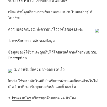
รับรอง OTP แล้วก็เข้าระบบได้โดยทันที
เพียงเท่านี้คุณก็สามารถเริ่มเล่นเกมและรับโบนัสต่างๆได้
โดยง่าย
ความปลอดภัยรวมทั้งความน่าไว้วางใจของ ktv4s
1. การรักษาความลับของข้อมูล
ข้อมูลของผู้ใช้งานจะถูกเก็บไว้โดยสวัสดิภาพด้วยระบบ SSL
Encryption
2. การเงินมั่นคง ฝาก-ถอนรวดเร็ว
ktv4s ใช้ระบบอัตโนมัติสำหรับการฝากและก็ถอนด้านในไม่
เกิน 1 นาที รองรับทุกแบงค์หลักและก็วอลเล็ท
3.
ktv4s สมัคร
บริการลูกค้าตลอด 24 ชั่วโมง