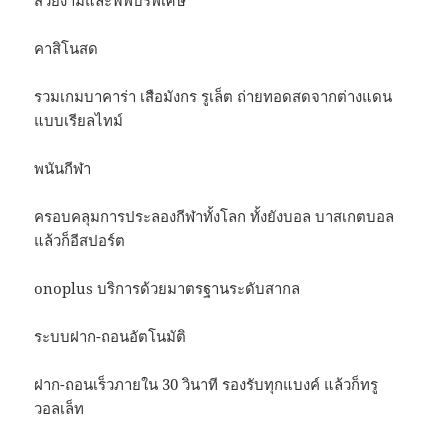
คาสิโนสด
รวมเกมบาคาร่า เสือมังกร รูเล็ต ถ่ายทอดสดจากต่างแดน
แบบเรียลไทม์
พนันกีฬา
ครอบคลุมการประลองกีฬาทั้งโลก ทั้งยังบอล บาสเกตบอล
แล้วก็อีสปอร์ต
onoplus บริการด้วยมาตรฐานระดับสากล
ระบบฝาก-ถอนอัตโนมัติ
ฝาก-ถอนเร็วภายใน 30 วินาที รองรับทุกแบงค์ แล้วก็ทรู
วอลเล็ท