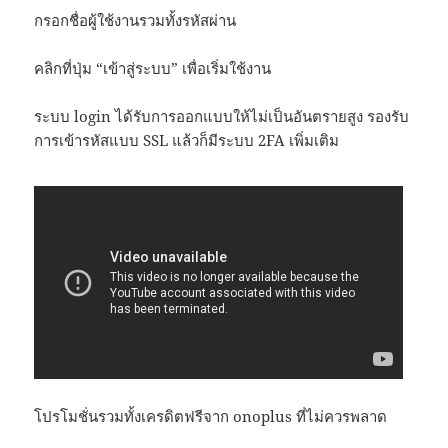
กรอกชื่อผู้ใช้งานรวมทั้งรหัสผ่าน
คลิกที่ปุ่ม “เข้าสู่ระบบ” เพื่อเริ่มใช้งาน
ระบบ login ได้รับการออกแบบให้ไม่เป็นอันตรายสูง รองรับ
การเข้ารหัสแบบ SSL แล้วก็มีระบบ 2FA เพิ่มเติม
โปรโมชั่นรวมทั้งเครดิตฟรีจาก onoplus ที่ไม่ควรพลาด