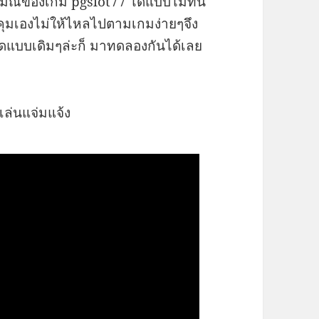
ณ์ของเกม pgslot77 ได้แบบไม่ทัน
กคุมเองไม่ให้ไหลไปตามเกมง่ายๆจึง
ดแบบเดิมๆล่ะก็ มาทดลองกันได้เลย
เล่นแจ่มแจ้ง