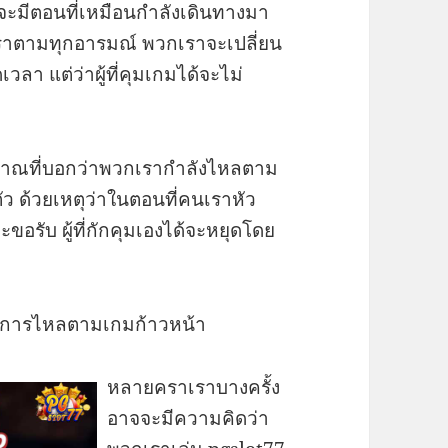
ตจะมีตอนที่เหมือนกำลังเดินทางมา
เราตามทุกอารมณ์ พวกเราจะเปลี่ยน
ลา แต่ว่าผู้ที่คุมเกมได้จะไม่
ญาณที่บอกว่าพวกเรากำลังไหลตาม
ตัว ด้วยเหตุว่าในตอนที่คนเราหัว
รับ ผู้ที่กักคุมเองได้จะหยุดโดย
ดการไหลตามเกมก้าวหน้า
หลายคราเราบางครั้ง
อาจจะมีความคิดว่า