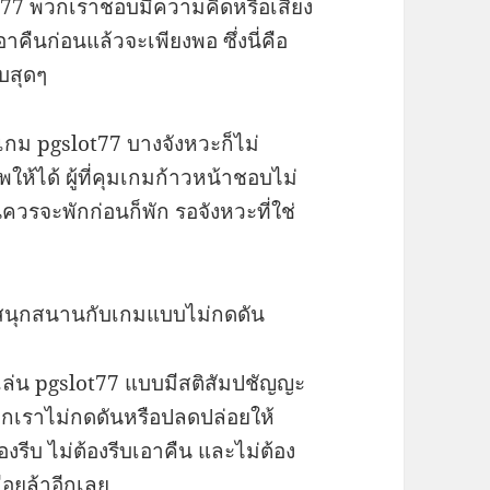
g77 พวกเราชอบมีความคิดหรือเสียง
าคืนก่อนแล้วจะเพียงพอ ซึ่งนี่คือ
บสุดๆ
งเกม pgslot77 บางจังหวะก็ไม่
ให้ได้ ผู้ที่คุมเกมก้าวหน้าชอบไม่
รจะพักก่อนก็พัก รอจังหวะที่ใช่
เริ่มสนุกสนานกับเกมแบบไม่กดดัน
กเล่น pgslot77 แบบมีสติสัมปชัญญะ
อพวกเราไม่กดดันหรือปลดปล่อยให้
ีบ ไม่ต้องรีบเอาคืน และไม่ต้อง
ื่อยล้าอีกเลย