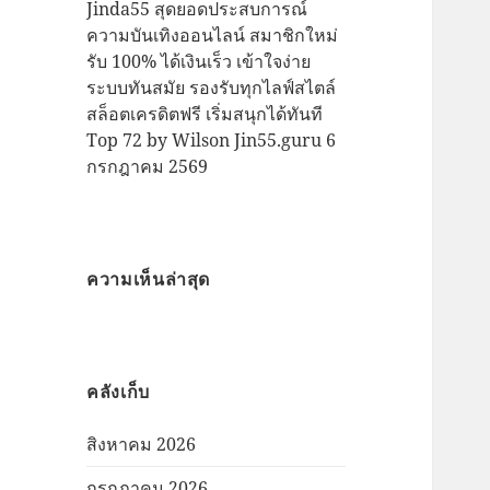
Jinda55 สุดยอดประสบการณ์
ความบันเทิงออนไลน์ สมาชิกใหม่
รับ 100% ได้เงินเร็ว เข้าใจง่าย
ระบบทันสมัย รองรับทุกไลฟ์สไตล์
สล็อตเครดิตฟรี เริ่มสนุกได้ทันที
Top 72 by Wilson Jin55.guru 6
กรกฎาคม 2569
ความเห็นล่าสุด
คลังเก็บ
สิงหาคม 2026
กรกฎาคม 2026