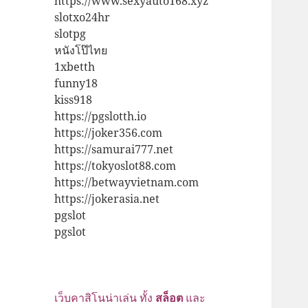
https://www.sexyauto168.xyz
slotxo24hr
slotpg
หนังโป๊ไทย
1xbetth
funny18
kiss918
https://pgslotth.io
https://joker356.com
https://samurai777.net
https://tokyoslot88.com
https://betwayvietnam.com
https://jokerasia.net
pgslot
pgslot
เว็บคาสิโนน่าเล่น ทั้ง
สล็อต
และ