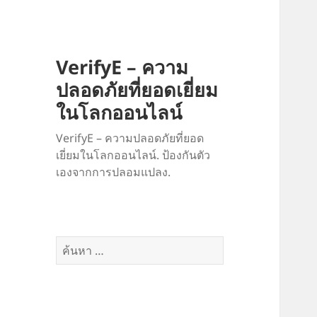
VerifyE – ความ
ปลอดภัยที่ยอดเยี่ยม
ในโลกออนไลน์
VerifyE – ความปลอดภัยที่ยอด
เยี่ยมในโลกออนไลน์. ป้องกันตัว
เองจากการปลอมแปลง.
ค้นหา
สำหรับ: