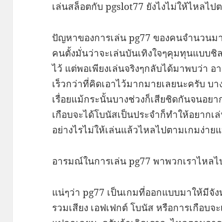
เล่นสล็อตกับ pgslot77 ยังไงไม่ให้ไหล
ปัญหาของการเล่น pg77 ของคนจำนวนมาก
คนตั้งมั่นว่าจะเล่นบันเทิงใจๆคุมทุนแบบชิ
ไว้ แต่พอเพียงเล่นจริงๆกลับได้มาพบว่
เร็วกว่าที่คิดเอาไว้มากมายเลยนะครับ บ
เรื่อยแม้กระนั้นบางช่วงก็เสียชิดกันจนอยา
เกือบจะได้โบนัสเป็นประจำก็ทำให้อยากเล่
อย่างไรไม่ให้เล่นแล้วไหลไปตามเกมง่ายแ
อารมณ์ในการเล่น pg77 พาพวกเราไหลไปตา
แน่ๆว่า pg77 เป็นเกมที่ออกแบบมาให้มีจัง
รวมเสียง เอฟเฟกต์ โบนัส หรือการเกือบจะเข้