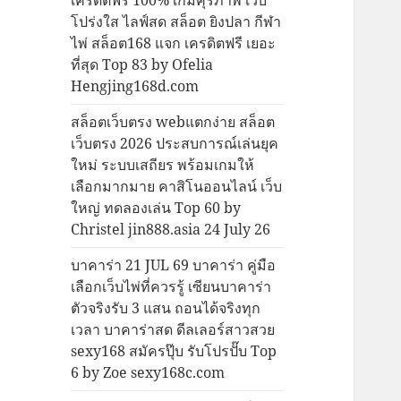
เครดิตฟรี 100% เกมคุรภาพ เว็บ
โปร่งใส ไลฟ์สด สล็อต ยิงปลา กีฬา
ไพ่ สล็อต168 แจก เครดิตฟรี เยอะ
ที่สุด Top 83 by Ofelia
Hengjing168d.com
สล็อตเว็บตรง webแตกง่าย สล็อต
เว็บตรง 2026 ประสบการณ์เล่นยุค
ใหม่ ระบบเสถียร พร้อมเกมให้
เลือกมากมาย คาสิโนออนไลน์ เว็บ
ใหญ่ ทดลองเล่น Top 60 by
Christel jin888.asia 24 July 26
บาคาร่า 21 JUL 69 บาคาร่า คู่มือ
เลือกเว็บไพ่ที่ควรรู้ เซียนบาคาร่า
ตัวจริงรับ 3 แสน ถอนได้จริงทุก
เวลา บาคาร่าสด ดีลเลอร์สาวสวย
sexy168 สมัครปุ๊บ รับโปรปั๊บ Top
6 by Zoe sexy168c.com