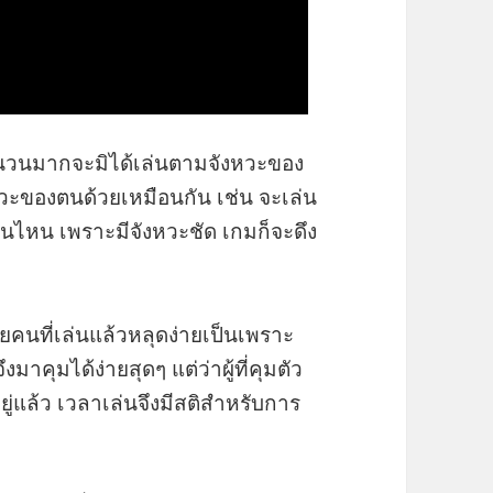
 จำนวนมากจะมิได้เล่นตามจังหวะของ
งหวะของตนด้วยเหมือนกัน เช่น จะเล่น
หน เพราะมีจังหวะชัด เกมก็จะดึง
คนที่เล่นแล้วหลุดง่ายเป็นเพราะ
คุมได้ง่ายสุดๆ แต่ว่าผู้ที่คุมตัว
่แล้ว เวลาเล่นจึงมีสติสำหรับการ