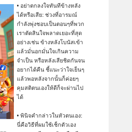
• อย่าตกลงใจทันทีข้างหลัง
ได้หรือเสีย: ช่วงที่อารมณ์
กำลังพุ่งชอบเป็นตอนๆที่พวก
เราตัดสินใจพลาดเยอะที่สุด
อย่างเช่น ข้างหลังโบนัสเข้า
แล้วมั่นอกมั่นใจเกินความ
จำเป็น หรือหลังเสียชิดกันจน
อยากได้คืน ชี้แนะว่าใจเย็นๆ
แล้วพอหลังจากนั้นก็ค่อยๆ
คุมสติตนเองให้ดีก็จะผ่านไป
ได้
• พินิจคำกล่าวในหัวตนเอง:
นี่คือวิธีที่ผมใช้เช็กตัวเอง