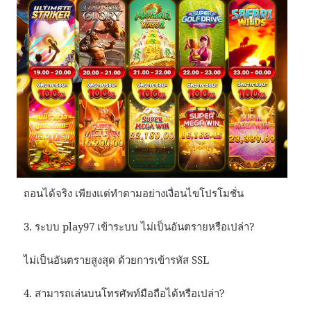
ถอนได้จริง เพียงแต่ทำตามอย่างเงื่อนไขโปรโมชั่น
3. ระบบ play97 เข้าระบบ ไม่เป็นอันตรายหรือเปล่า?
ไม่เป็นอันตรายสูงสุด ด้วยการเข้ารหัส SSL
4. สามารถเล่นบนโทรศัพท์มือถือได้หรือเปล่า?