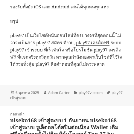
รองรับทั้งยัง iOS และ Android เล่นได้ทุกหนทุกแห่ง
สรุป
play97 เป็นเว็บไซต์พนันออนไลน์ที่ครบวงจรที่สุดตอนนี้ ไม่
ว่าจะเป็นการ play97 สมัคร ที่ง่าย,
play97 เครดิตฟรี
ระบบ
play97 เข้าระบบ ที่เร็วทันใจ หรือโปรโมชั่น play97 เครดิต
ฟรี ที่แจกจริงทุกวี่ทุกวัน หากคุณกำลังมองหาเว็บไซต์ที่ไว้ใจ
ได้รวมทั้งคุ้ม play97 คือคำตอบที่คุณไม่ควรพลาด
เขียน
ผู้
หมวด
ป้าย
6 ตุลาคม 2025
Adam Carter
play97vip.com
play97
เมื่อ
เขียน
หมู่
กำกับ
เข้าสู่ระบบ
แนะแนว
ก่อนหน้า
เรื่อง
niseko168 เข้าสู่ระบบ 1 กันยายน niseko168
เรื่อง
เข้าสู่ระบบ รูเล็ตออโต้สปินต่อเนื่อง Wallet เติม
ก่อน
ฟรีค่าฟีทุกครั้งไม่ติดเทิร์นโอเวอร์ Top 27 by