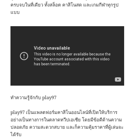
ครบจบในที่เดียว ทั้งสล็อต คาสิโนสด และเกมกีฬาทุกรูป
แบบ
ทำความรู้จักกับ play97
play97 เป็นแพลตฟอร์มคาสิโนออนไลน์ที่เปิดให้บริการ
อย่างเป็นทางการในตลาดทวีปเอเชีย โดยมีข้อดีด้านความ
ปลอดภัย ความสะดวกสบาย และก็ความคุ้มราคาที่ผู้เล่นจะ
ได้รับ