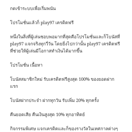
กดเข้าระบบเพื่อเริ่มพนัน
โปรโมชั่นแล้วก็ play97 เครดิตฟรี
หนึ่งในสิ่งที่ผู้เล่นชอบพอมากที่สุดคือโปรโมชั่นและก็โบนัสที่
play97 แจกจริงทุกวี่วัน โดยยิ่งไปกว่านั้น play97 เครดิตฟรี
ที่ช่วยให้ผู้เล่นมีโอกาสทำเงินได้มากขึ้น
โปรโมชั่น เนื้อหา
โบนัสสมาชิกใหม่ รับเครดิตฟรีสูงสุด 100% ของยอดฝาก
แรก
โบนัสฝากประจำ ฝากทุกวัน รับเพิ่ม 20% ทุกครั้ง
คืนยอดเสีย คืนเงินสูงสุด 10% ทุกอาทิตย์
กิจกรรมพิเศษ แจกเครดิตและก็ของรางวัลในเทศกาลต่างๆ