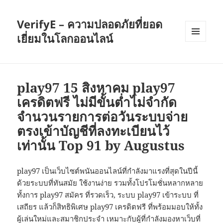
VerifyE – ความปลอดภัยที่ยอด
เยี่ยมในโลกออนไลน์
เมนู
และวิด
เจ็ต
play97 15 สิงหาคม play97
เครดิตฟรี ไม่มีขั้นต่ำไม่จำกัด
จำนวนรายการต่อวันระบบจ่าย
ตรงเข้าบัญชีที่ลงทะเบียนไว้
เท่านั้น Top 91 by Augustus
play97 เป็นเว็บไซต์พนันออนไลน์ที่กำลังมาแรงที่สุดในปีนี้
ด้วยระบบที่ทันสมัย ใช้งานง่าย รวมทั้งโปรโมชั่นหลากหลาย
ทั้งการ play97 สมัคร ที่รวดเร็ว, ระบบ play97 เข้าระบบ ที่
เสถียร แล้วก็สิทธิพิเศษ play97 เครดิตฟรี ที่พร้อมมอบให้ทั้ง
ผู้เล่นใหม่และสมาชิกประจำ เหมาะกับผู้ที่กำลังมองหาเว็บที่