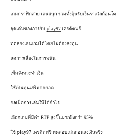
เกมกราฟิกสวย เล่นสนุก รวมทั้งลุ้นรับเงินรางวัลก้อนโต
จุดเด่นของการรับ
play97
เครดิตฟรี
ทดลองเล่นเกมได้โดยไม่ต้องลงทุน
ลดการเสี่ยงในการพนัน
เพิ่มจังหวะทำเงิน
ใช้เป็นทุนเสริมต่อยอด
กลเม็ดการเล่นให้ได้กำไร
เลือกเกมที่มีค่า RTP สูงขึ้นมากยิ่งกว่า 95%
ใช้ play97 เครดิตฟรี ทดสอบเล่นก่อนลงเงินจริง