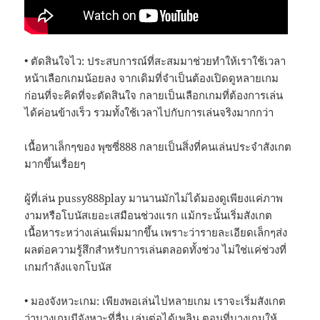
• ตัดสินใจไว: ประสบการณ์ที่สะสมมาช่วยทำให้เราใช้เวลา
หน้าเลือกเกมน้อยลง จากเดิมที่จำเป็นต้องเปิดดูหลายเกม
ก่อนที่จะคิดที่จะตัดสินใจ กลายเป็นเลือกเกมที่ต้องการเล่น
ได้ค่อนข้างเร็ว รวมทั้งใช้เวลาไปกับการเล่นจริงมากกว่า
เนื้อหาเล็กๆของ พุซซี่888 กลายเป็นสิ่งที่คนเล่นประจำสังเกต
มากขึ้นเรื่อยๆ
ผู้ที่เล่น pussy888play มานานมักไม่ได้มองดูเพียงแค่ภาพ
งามหรือโบนัสเยอะเสมือนช่วงแรก แม้กระนั้นเริ่มสังเกต
เนื้อหาระหว่างเล่นเพิ่มมากขึ้น เพราะว่ารายละเอียดเล็กๆส่ง
ผลต่อความรู้สึกสำหรับการเล่นตลอดทั้งช่วง ไม่ใช่แค่ช่วงที่
เกมกำลังแจกโบนัส
• มองจังหวะเกม: เพียงพอเล่นไปหลายเกม เราจะเริ่มสังเกต
ว่าบางเกมมีจังหวะที่ลื่น เล่นต่อได้เพลิน ตอนที่บางเกมให้