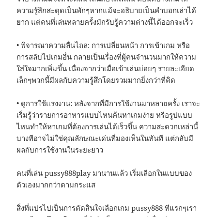
ความรู้สึกสะดุดเป็นพักๆหากแม้จะอธิบายเป็นคำบอกเล่าได้
ยาก แต่คนที่เล่นหลายครั้งมักรับรู้ความต่างนี้ได้ออกจะเร็ว
• พิจารณาความลื่นไถล: การเปลี่ยนหน้า การเข้าเกม หรือ
การสลับไปเกมอื่น กลายเป็นเรื่องที่ผู้คนจำนวนมากให้ความ
ใส่ใจมากเพิ่มขึ้น เนื่องจากว่าเมื่อเข้าเล่นบ่อยๆ รายละเอียด
เล็กๆพวกนี้มีผลกับความรู้สึกโดยรวมมากยิ่งกว่าที่คิด
• ดูการใช้แรงงาน: หลังจากที่มีการใช้งานมาหลายครั้ง เราจะ
เริ่มรู้ว่ารายการอาหารแบบไหนค้นหาเกมง่าย หรือรูปแบบ
ไหนทำให้หาเกมที่ต้องการเล่นได้เร็วขึ้น ความสะดวกเหล่านี้
บางทีอาจไม่ใช่คุณลักษณะเด่นที่มองเห็นในทันที แต่กลับมี
ผลกับการใช้งานในระยะยาว
คนที่เล่น pussy888play มานานแล้ว เริ่มเลือกในแบบของ
ตัวเองมากกว่าตามกระแส
สิ่งที่แปรไปเป็นการตัดสินใจเลือกเกม pussy888 ทีแรกๆเรา