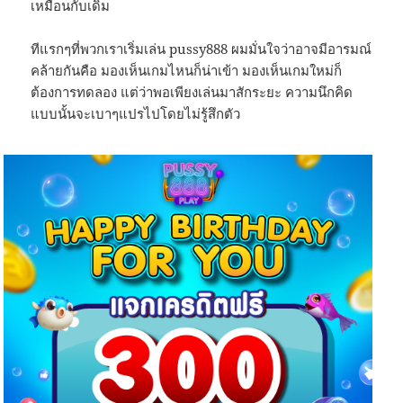
เหมือนกับเดิม
ทีแรกๆที่พวกเราเริ่มเล่น pussy888 ผมมั่นใจว่าอาจมีอารมณ์
คล้ายกันคือ มองเห็นเกมไหนก็น่าเข้า มองเห็นเกมใหม่ก็
ต้องการทดลอง แต่ว่าพอเพียงเล่นมาสักระยะ ความนึกคิด
แบบนั้นจะเบาๆแปรไปโดยไม่รู้สึกตัว