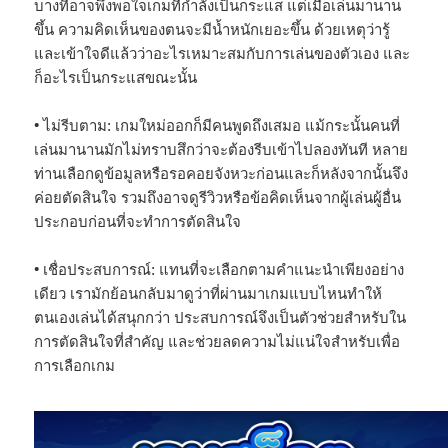
บางทีอาจพึงพอใจเกมที่กำลังเป็นกระแส แต่เมื่อเล่นมานาน
ขึ้น ความคิดเห็นของตนจะมีน้ำหนักเยอะขึ้น ด้วยเหตุว่ารู้
และเข้าใจดีแล้วว่าอะไรเหมาะสมกับการเล่นของตัวเอง และ
ก็อะไรเป็นกระแสขณะนั้น
• ไม่รีบตาม: เกมใหม่ออกก็มีคนพูดถึงเสมอ แม้กระนั้นคนที่
เล่นมานานมักไม่ทราบสึกว่าจะต้องรีบเข้าไปลองทันที หลาย
ท่านเลือกดูข้อมูลหรือรอคอยจังหวะก่อนและก็หลังจากนั้นจึง
ค่อยตัดสินใจ รวมถึงอาจดูรีวิวหรือข้อคิดเห็นจากผู้เล่นผู้อื่น
ประกอบก่อนที่จะทำการตัดสินใจ
• เชื่อประสบการณ์: แทนที่จะเลือกตามคำแนะนำเพียงอย่าง
เดียว เรามักย้อนกลับมาดูว่าที่ผ่านมาเกมแบบไหนทำให้
ตนเองเล่นได้สนุกกว่า ประสบการณ์จึงเป็นตัวช่วยสำหรับใน
การตัดสินใจที่สำคัญ และช่วยลดความไม่แน่ใจสำหรับเพื่อ
การเลือกเกม