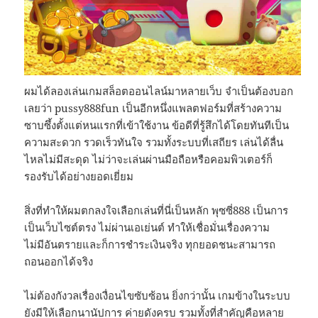
ผมได้ลองเล่นเกมสล็อตออนไลน์มาหลายเว็บ จำเป็นต้องบอก
เลยว่า pussy888fun เป็นอีกหนึ่งแพลตฟอร์มที่สร้างความ
ซาบซึ้งตั้งแต่หนแรกที่เข้าใช้งาน ข้อดีที่รู้สึกได้โดยทันทีเป็น
ความสะดวก รวดเร็วทันใจ รวมทั้งระบบที่เสถียร เล่นได้ลื่น
ไหลไม่มีสะดุด ไม่ว่าจะเล่นผ่านมือถือหรือคอมพิวเตอร์ก็
รองรับได้อย่างยอดเยี่ยม
สิ่งที่ทำให้ผมตกลงใจเลือกเล่นที่นี่เป็นหลัก พุซซี่888 เป็นการ
เป็นเว็บไซต์ตรง ไม่ผ่านเอเย่นต์ ทำให้เชื่อมั่นเรื่องความ
ไม่มีอันตรายและก็การชำระเงินจริง ทุกยอดชนะสามารถ
ถอนออกได้จริง
ไม่ต้องกังวลเรื่องเงื่อนไขซับซ้อน ยิ่งกว่านั้น เกมข้างในระบบ
ยังมีให้เลือกนานัปการ ค่ายดังครบ รวมทั้งที่สำคัญคือหลาย