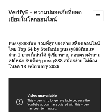
VerifyE – ความปลอดภัยที่ยอด
เยี่ยมในโลกออนไลน์
เมนู
และวิด
เจ็ต
Pussy888fun รวมที่สุดของค่าย สล็อตออนไลน์
ไทย Top 64 by Stefanie pussy888fun.tv
ฝาก 1 บาท ก็เล่นได้ ผู้เชี่ยวชาญ ตอบตรงคำถาม
เปย์หนัก รับเต็มๆ pussy888 สมัครง่าย ไม่ต้อง
โหลด 18 February 2026