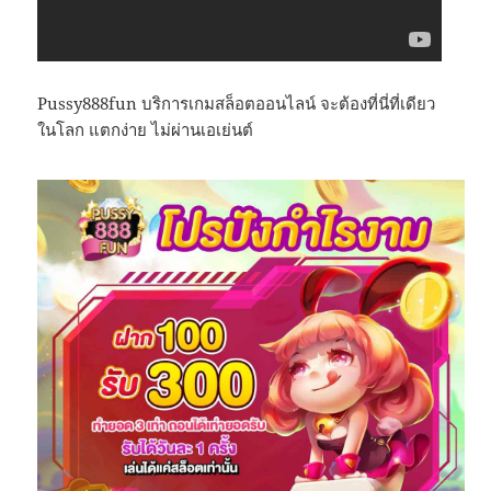
Pussy888fun บริการเกมสล็อตออนไลน์ จะต้องที่นี่ที่เดียว
ในโลก แตกง่าย ไม่ผ่านเอเย่นต์