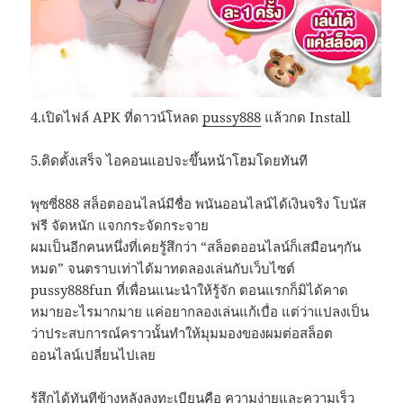
4.เปิดไฟล์ APK ที่ดาวน์โหลด
pussy888
แล้วกด Install
5.ติดตั้งเสร็จ ไอคอนแอปจะขึ้นหน้าโฮมโดยทันที
พุซซี่888 สล็อตออนไลน์มีชื่อ พนันออนไลน์ได้เงินจริง โบนัส
ฟรี จัดหนัก แจกกระจัดกระจาย
ผมเป็นอีกคนหนึ่งที่เคยรู้สึกว่า “สล็อตออนไลน์ก็เสมือนๆกัน
หมด” จนตราบเท่าได้มาทดลองเล่นกับเว็บไซต์
pussy888fun ที่เพื่อนแนะนำให้รู้จัก ตอนแรกก็มิได้คาด
หมายอะไรมากมาย แค่อยากลองเล่นแก้เบื่อ แต่ว่าแปลงเป็น
ว่าประสบการณ์คราวนั้นทำให้มุมมองของผมต่อสล็อต
ออนไลน์เปลี่ยนไปเลย
รู้สึกได้ทันทีข้างหลังลงทะเบียนคือ ความง่ายและความเร็ว