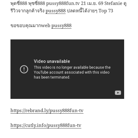
พุดซี่888 พุซซี่888 pussy888fun.tv 21 เม.ย. 69 Stefanie ดู
รีวิวจากลูกค้าจริง
pussy888
ปลดหนี้ได้ง่ายๆ Top 73
ขอขอบคุณมากweb
pussy888
https://rebrand.ly/pussy888fun-tv
https://cutly.info/pussy888fun-tv