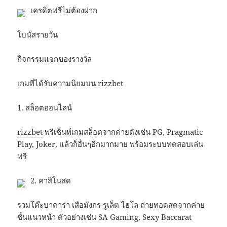
เครดิตฟรีไม่ต้องฝาก
โบนัสรายวัน
กิจกรรมแจกของรางวัล
เกมที่ได้รับความนิยมบน rizzbet
1. สล็อตออนไลน์
rizzbet
พรีเซ็นท์เกมสล็อตจากค่ายดังเช่น PG, Pragmatic
Play, Joker, แล้วก็อื่นๆอีกมากมาย พร้อมระบบทดสอบเล่น
ฟรี
2. คาสิโนสด
รวมโต๊ะบาคาร่า เสือมังกร รูเล็ต ไฮโล ถ่ายทอดสดจากค่าย
ชั้นแนวหน้า ตัวอย่างเช่น SA Gaming, Sexy Baccarat