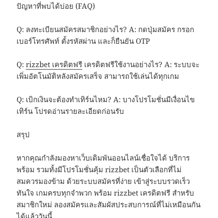
ปัญหาที่พบได้บ่อย (FAQ)
Q: ลงทะเบียนสมัครสมาชิกอย่างไร? A: กดปุ่มสมัคร กรอก
เบอร์โทรศัพท์ ตั้งรหัสผ่าน และก็ยืนยัน OTP
Q:
rizzbet เครดิตฟรี
เครดิตฟรีใช้งานอย่างไร? A: ระบบจะ
เพิ่มอัตโนมัติหลังสมัครเสร็จ สามารถใช้เล่นได้ทุกเกม
Q: เบิกเงินจะต้องทำเทิร์นไหม? A: บางโปรโมชั่นมีเงื่อนไข
เทิร์น โปรดอ่านรายละเอียดก่อนรับ
สรุป
หากคุณกำลังมองหาเว็บเดิมพันออนไลน์เชื่อใจได้ บริการ
พร้อม รวมทั้งมีโปรโมชั่นคุ้ม rizzbet เป็นตัวเลือกที่ไม่
สมควรมองข้าม ด้วยระบบสมัครที่ง่าย เข้าสู่ระบบรวดเร็ว
ทันใจ เกมครบทุกจำพวก พร้อม rizzbet เครดิตฟรี สำหรับ
สมาชิกใหม่ ลองสมัครและสัมผัสประสบการณ์ที่ไม่เหมือนกัน
ได้แล้ววันนี้