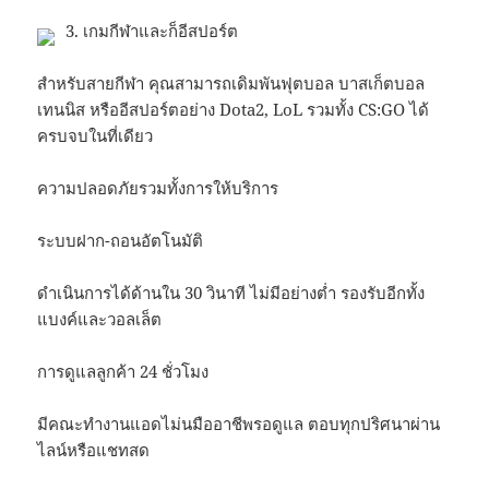
3. เกมกีฬาและก็อีสปอร์ต
สำหรับสายกีฬา คุณสามารถเดิมพันฟุตบอล บาสเก็ตบอล
เทนนิส หรืออีสปอร์ตอย่าง Dota2, LoL รวมทั้ง CS:GO ได้
ครบจบในที่เดียว
ความปลอดภัยรวมทั้งการให้บริการ
ระบบฝาก-ถอนอัตโนมัติ
ดำเนินการได้ด้านใน 30 วินาที ไม่มีอย่างต่ำ รองรับอีกทั้ง
แบงค์และวอลเล็ต
การดูแลลูกค้า 24 ชั่วโมง
มีคณะทำงานแอดไม่นมืออาชีพรอดูแล ตอบทุกปริศนาผ่าน
ไลน์หรือแชทสด