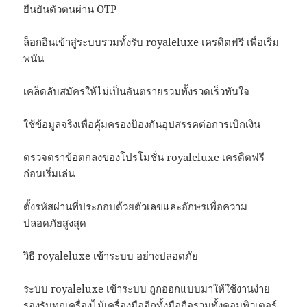
ยืนยันตัวตนผ่าน OTP
ล็อกอินเข้าสู่ระบบรวมทั้งรับ royaleluxe เครดิตฟรี เพื่อเริ่ม
พนัน
เคล็ดลับสมัครให้ไม่เป็นอันตรายรวมทั้งรวดเร็วทันใจ
ใช้ข้อมูลจริงเพื่อคุ้มครองป้องกันอุปสรรคต่อการเบิกเงิน
ตรวจตราข้อตกลงของโปรโมชั่น royaleluxe เครดิตฟรี
ก่อนเริ่มเล่น
ตั้งรหัสผ่านที่ประกอบด้วยตัวเลขและอักษรเพื่อความ
ปลอดภัยสูงสุด
วิธี royaleluxe เข้าระบบ อย่างปลอดภัย
ระบบ royaleluxe เข้าระบบ ถูกออกแบบมาให้ใช้งานง่าย
รองรับทุกเครื่องไม้เครื่องมืออีกทั้งมือถือรวมทั้งคอมพิวเตอร์