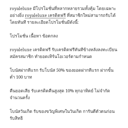
royaleluxe มีโปรโมชั่นที่หลากหลายรวมทั้งคุ้ม โดยเฉพาะ
อย่างยิ่ง
royaleluxe เครดิตฟรี
ที่สมาชิกใหม่สามารถรับได้
โดยทันที รายละเอียดโปรโมชั่นมีดังนี้:
โปรโมชั่น เนื้อหา ข้อตกลง
royaleluxe เครดิตฟรี รับเครดิตฟรีทันทีข้างหลังลงทะเบียน
สมัครสมาชิก ทำยอดเทิร์นโอเวอร์ตามกำหนด
โบนัสฝากทีแรก รับโบนัส 50% ของยอดฝากทีแรก ฝากขั้น
ต่ำ 100 บาท
คืนยอดเสีย รับเครดิตคืนสูงสุด 10% ทุกอาทิตย์ ไม่จำกัด
จำนวนครั้ง
โบนัสวันเกิด รับของขวัญพิเศษในวันเกิด การันตีตัวตนก่อน
รับสิทธิ