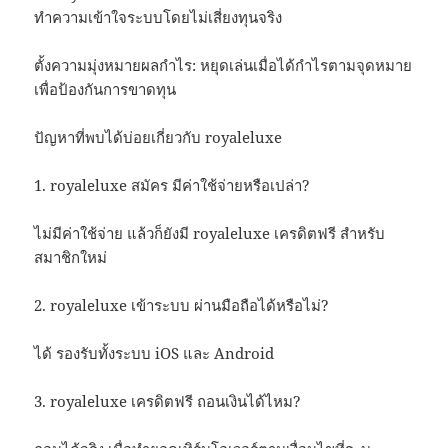
ทำความเข้าใจระบบโดยไม่เสี่ยงทุนจริง
ตั้งความมุ่งหมายผลกำไร: หยุดเล่นเมื่อได้กำไรตามจุดหมาย
เพื่อป้องกันการขาดทุน
ปัญหาที่พบได้บ่อยเกี่ยวกับ royaleluxe
1. royaleluxe สมัคร มีค่าใช้จ่ายหรือเปล่า?
ไม่มีค่าใช้จ่าย แล้วก็ยังมี royaleluxe เครดิตฟรี สำหรับ
สมาชิกใหม่
2. royaleluxe เข้าระบบ ผ่านมือถือได้หรือไม่?
ได้ รองรับทั้งระบบ iOS และ Android
3. royaleluxe เครดิตฟรี ถอนเงินได้ไหม?