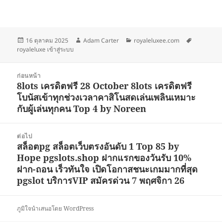
เขียน
ผู้
หมวด
ป้าย
16 ตุลาคม 2025
Adam Carter
royaleluxee.com
เมื่อ
เขียน
หมู่
กำกับ
royaleluxe เข้าสู่ระบบ
แนะแนว
ก่อนหน้า
เรื่อง
8lots เครดิตฟรี 28 October 8lots เครดิตฟรี
เรื่อง
โบนัสเข้าทุกช่วงเวลาคาสิโนสดเล่นเพลินเหมาะ
ก่อน
กับผู้เล่นทุกคน Top 4 by Noreen
หน้า:
ต่อไป
สล็อตpg สล็อตเว็บตรงอันดับ 1 Top 85 by
เรื่อง
Hope pgslots.shop ฝากแรกของวันรับ 10%
ต่อ
ฝาก-ถอน เร็วทันใจ เปิดโอกาสชนะเกมมากที่สุด
ไป:
pgslot บริการVIP สมัครด่วน 7 พฤศจิกา 26
ภูมิใจนำเสนอโดย WordPress