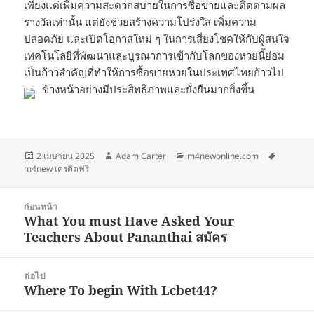
เพียงแต่เพิ่มความสะดวกสบายในการซื้อขายและติดตามผล
รางวัลเท่านั้น แต่ยังช่วยสร้างความโปร่งใส เพิ่มความ
ปลอดภัย และเปิดโอกาสใหม่ ๆ ในการเสี่ยงโชคให้กับผู้สนใจ
เทคโนโลยีที่พัฒนาและบูรณาการเข้ากับโลกของหวยนี้ย่อม
เป็นก้าวสำคัญที่ทำให้การซื้อขายหวยในประเทศไทยก้าวไป
ข้างหน้าอย่างมีประสิทธิภาพและยั่งยืนมากยิ่งขึ้น
เขียน
ผู้
หมวด
ป้าย
2 เมษายน 2025
Adam Carter
m4newonline.com
เมื่อ
เขียน
หมู่
กำกับ
m4new เครดิตฟรี
แนะแนว
ก่อนหน้า
เรื่อง
What You must Have Asked Your
เรื่อง
Teachers About Pananthai สมัคร
ก่อน
หน้า:
ต่อไป
Where To begin With Lcbet44?
เรื่อง
ต่อ