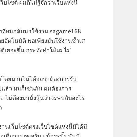
ต์ ผมก็ไม่รู้จักว่าเว็บแห่งนี้
รั้งที่ผมกลับมาใช้งาน sagame168
อัตโนมัติ พอเพียงมันใช้งานซ้ำเส
ต์เยอะขึ้น กระทั่งทำให้ผมไม่
โดยมากไม่ได้อยากต้องการรับ
ู่แล้ว ผมก็เช่นกัน ผมต้องการ
ไม่ต้องมานั่งลุ้นว่าจะพบกับอะไร
า
านเว็บไซต์ตรงเว็บไซต์แห่งนี้มิได้มี
เดียวแน่ๆขอรับ แม้กระนั้นมันมี