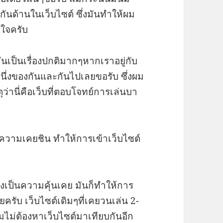
ันด้านในเว็บไซต์ ซึ่งมันทำให้ผม
ายใจครับ
่ามันเป็นเรื่องปกติมากๆหากเราอยู่กับ
นึ่งของกันและกันไปเลยขอรับ ซึ่งผม
หตุว่านี่คือเว็บที่ตอบโจทย์การเล่นบา
นความเคยชิน ทำให้การเข้าเว็บไซต์
งเป็นความคุ้นเคย มันก็ทำให้การ
ครับ เว็บไซต์เดิมๆที่เคยวนเล่น 2-
าผมไม่ต้องหาเว็บไซต์มาเทียบกันอีก