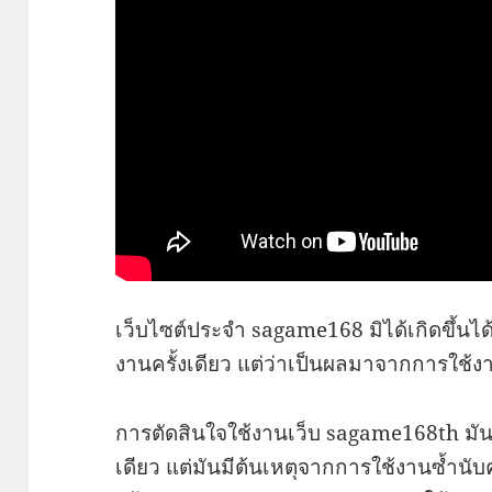
เว็บไซต์ประจำ sagame168 มิได้เกิดขึ้นไ
งานครั้งเดียว แต่ว่าเป็นผลมาจากการใช้งา
การตัดสินใจใช้งานเว็บ sagame168th มันไ
เดียว แต่มันมีต้นเหตุจากการใช้งานซ้ำนับค