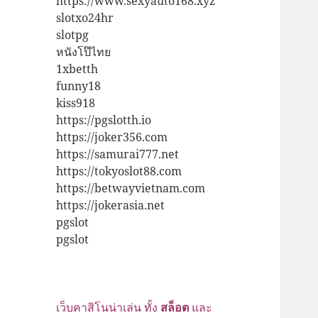
https://www.sexyauto168.xyz
slotxo24hr
slotpg
หนังโป๊ไทย
1xbetth
funny18
kiss918
https://pgslotth.io
https://joker356.com
https://samurai777.net
https://tokyoslot88.com
https://betwayvietnam.com
https://jokerasia.net
pgslot
pgslot
เว็บคาสิโนน่าเล่น ทั้ง
สล็อต
และ