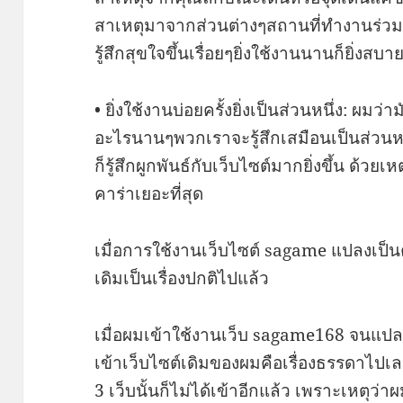
สาเหตุมาจากส่วนต่างๆสถานที่ทำงานร่วมก
รู้สึกสุขใจขึ้นเรื่อยๆยิ่งใช้งานนานก็ยิ่งสบ
• ยิ่งใช้งานบ่อยครั้งยิ่งเป็นส่วนหนึ่ง: ผมว
อะไรนานๆพวกเราจะรู้สึกเสมือนเป็นส่วนห
ก็รู้สึกผูกพันธ์กับเว็บไซต์มากยิ่งขึ้น ด้วยเ
คาร่าเยอะที่สุด
เมื่อการใช้งานเว็บไซต์ sagame แปลงเป็
เดิมเป็นเรื่องปกติไปแล้ว
เมื่อผมเข้าใช้งานเว็บ sagame168 จนแปล
เข้าเว็บไซต์เดิมของผมคือเรื่องธรรดาไปเลย
3 เว็บนั้นก็ไม่ได้เข้าอีกแล้ว เพราะเหตุว่