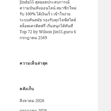
Jinda55 สุดยอดประสบการณ์
ความบันเทิงออนไลน์ สมาชิกใหม่
รับ 100% ได้เงินเร็ว เข้าใจง่าย
ระบบทันสมัย รองรับทุกไลฟ์สไตล์
สล็อตเครดิตฟรี เริ่มสนุกได้ทันที
Top 72 by Wilson Jin55.guru 6
กรกฎาคม 2569
ความเห็นล่าสุด
คลังเก็บ
สิงหาคม 2026
กรกฎาคม 2026