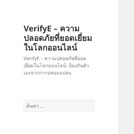
VerifyE – ความ
ปลอดภัยที่ยอดเยี่ยม
ในโลกออนไลน์
VerifyE – ความปลอดภัยที่ยอด
เยี่ยมในโลกออนไลน์. ป้องกันตัว
เองจากการปลอมแปลง.
ค้นหา
สำหรับ: