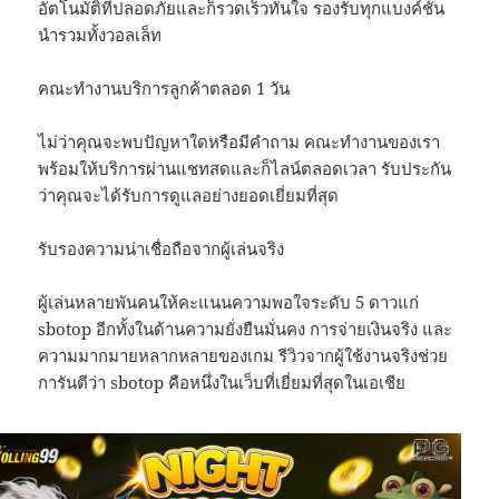
อัตโนมัติที่ปลอดภัยและก็รวดเร็วทันใจ รองรับทุกแบงค์ชั้น
นำรวมทั้งวอลเล็ท
คณะทำงานบริการลูกค้าตลอด 1 วัน
ไม่ว่าคุณจะพบปัญหาใดหรือมีคำถาม คณะทำงานของเรา
พร้อมให้บริการผ่านแชทสดและก็ไลน์ตลอดเวลา รับประกัน
ว่าคุณจะได้รับการดูแลอย่างยอดเยี่ยมที่สุด
รับรองความน่าเชื่อถือจากผู้เล่นจริง
ผู้เล่นหลายพันคนให้คะแนนความพอใจระดับ 5 ดาวแก่
sbotop อีกทั้งในด้านความยั่งยืนมั่นคง การจ่ายเงินจริง และ
ความมากมายหลากหลายของเกม รีวิวจากผู้ใช้งานจริงช่วย
การันตีว่า sbotop คือหนึ่งในเว็บที่เยี่ยมที่สุดในเอเชีย