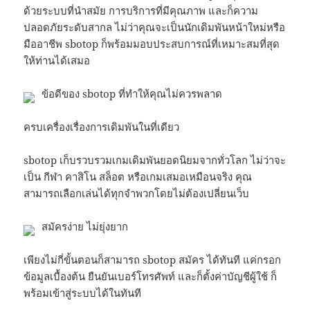
ด้วยระบบที่นำสมัย การบริการที่มีคุณภาพ และก็ความ
ปลอดภัยระดับสากล ไม่ว่าคุณจะเป็นนักเดิมพันหน้าใหม่หรือ
มืออาชีพ sbotop ก็พร้อมมอบประสบการณ์ที่เหมาะสมที่สุด
ให้ท่านได้เสมอ
ข้อดีของ sbotop ที่ทำให้คุณไม่ควรพลาด
ครบเครื่องเรื่องการเดิมพันในที่เดียว
sbotop เก็บรวบรวมเกมเดิมพันยอดนิยมจากทั่วโลก ไม่ว่าจะ
เป็น กีฬา คาสิโน สล็อต หรือเกมเสมอเหมือนจริง คุณ
สามารถเลือกเล่นได้ทุกจำพวกโดยไม่ต้องเปลี่ยนเว็บ
สมัครง่าย ไม่ยุ่งยาก
เพียงไม่กี่ขั้นตอนก็สามารถ sbotop สมัคร ได้ทันที แค่กรอก
ข้อมูลเบื้องต้น ยืนยันเบอร์โทรศัพท์ และก็ตั้งค่าบัญชีผู้ใช้ ก็
พร้อมเข้าสู่ระบบได้ในทันที