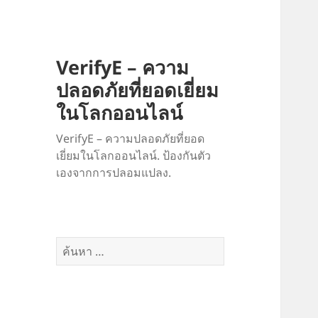
VerifyE – ความ
ปลอดภัยที่ยอดเยี่ยม
ในโลกออนไลน์
VerifyE – ความปลอดภัยที่ยอด
เยี่ยมในโลกออนไลน์. ป้องกันตัว
เองจากการปลอมแปลง.
ค้นหา
สำหรับ: