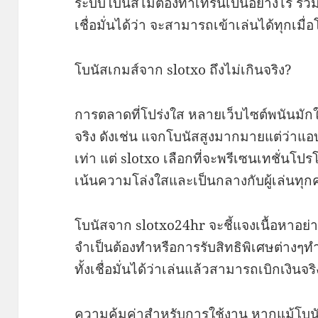
ระบบโบนัสไม่ต้องทำเทิร์นเป็นอย่างไร รวมถ
เชื่อมั่นได้ว่า จะสามารถเข้าเล่นได้ทุกเมื่
โบนัสเกมส์จาก slotxo ถึงไม่เกินจริง?
การตลาดที่โปร่งใส หลายเว็บไซต์พนันมั
จริง ดังเช่น แจกโบนัสสูงมากมายแต่ว่า
เท่า แต่ slotxo เลือกที่จะพรีเซนเทชั่นโป
เน้นความโล่งใสและเป็นกลางกับผู้เล่นทุ
โบนัสจาก slotxo24hr จะชี้แจงเนื้อหาอย่
จำเป็นต้องทำหรือการรับสิทธิพิเศษต่างๆท
ทั้งเชื่อมั่นได้ว่าเล่นแล้วสามารถเบิกเงินจริ
ความคุ้มค่าสำหรับการใช้งาน หากแม้โบนัสจ