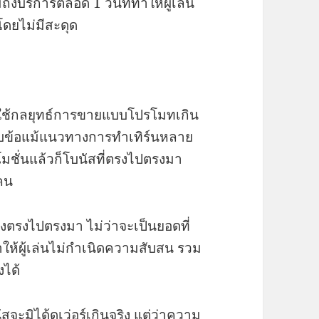
ึงบริการตลอด 1 วันที่ทำให้ผู้เล่น
อโดยไม่มีสะดุด
กใช้กลยุทธ์การขายแบบโปรโมทเกิน
แอบข้อแม้แนวทางการทำเทิร์นหลาย
รโมชั่นแล้วก็โบนัสที่ตรงไปตรงมา
กคน
างตรงไปตรงมา ไม่ว่าจะเป็นยอดที่
ำให้ผู้เล่นไม่กำเนิดความสับสน รวม
งได้
ะมิได้ดูเว่อร์เกินจริง แต่ว่าความ