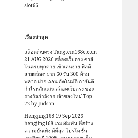
slot66
เรื่องล่าสุด
สล็อตเว็บตรง Tangtem168e.com
21 AUG 2026 สล็อตเว็บตรง คาสิ
โนครบทุกค่าย เข้าเล่นง่าย ฟีลดี
สายสล็อต ฝาก 60 รับ 300 ห้าม
พลาด ฝาก-ถอน อัตโนมัติ การันตี
กำไรหลักแสน สล็อตเว็บตรง ของ
รางวัลกำลังรอ เจ้าของใหม่ Top
72 by Judson
Hengjing168 19 Sep 2026
hengjing168 เกมเดิมพัน ที่สร้าง
ความบันเทิง ดีที่สุด โปรโมชั่น