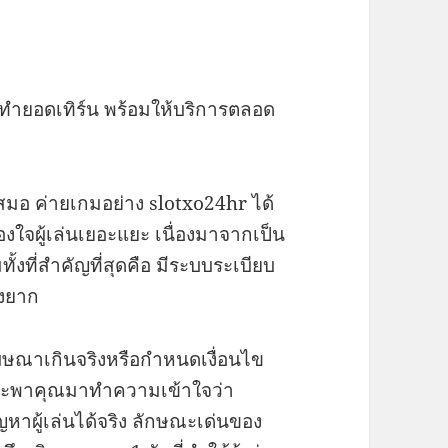
้องทำยอดเทิร์น พร้อมให้บริการตลอด
เสมอ ค่ายเกมอย่าง slotxo24hr ได้
องใจผู้เล่นเยอะแยะ เนื่องมาจากเป็น
้งที่สำคัญที่สุดคือ มีระบบระเบียบ
่งยาก
จโฆษณาเกินจริงหรือกำหนดเงื่อนไข
ยบ จะพาคุณมาทำความเข้าใจว่า
หาผู้เล่นได้จริง ลักษณะเด่นของ