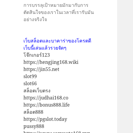
การบรรลุเป้าหมายมักมากับการ
ตัดสินใจของเราในเวลาที่เรารับมัน
อย่างจริงใจ
เว็บสล็อตและบาคาร่าของโครตดี
เว็บนี้เล่นแล้วรวยจัดๆ
โจ๊กเกอร์123
https://hengjing168.wiki
https://jin55.net
slot99
slot66
สล็อตเว็บตรง
https://judhai168.co
https://bonus888.life
สล็อต888
https://pgslot.today
pussy888