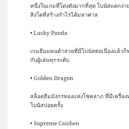
หนึ่งในเกมที่โด่งดังมากที่สุด โบนัสแตกง่าย
สิงโตที่สร้างกำไรได้มหาศาล
• Lucky Panda
เกมธีมแพนด้าสวยที่มีโบนัสต่อเนื่องแล้วก
กับผู้เล่นทุกระดับ
• Golden Dragon
สล็อตธีมมังกรทองแห่งโชคลาภ ที่มีเครื่อ
โบนัสบ่อยครั้ง
• Supreme Caishen