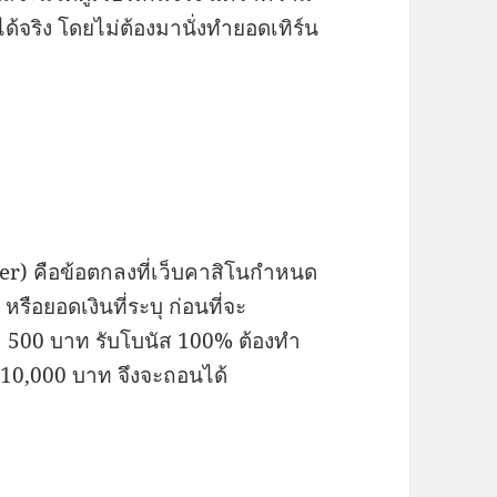
ได้จริง โดยไม่ต้องมานั่งทำยอดเทิร์น
r) คือข้อตกลงที่เว็บคาสิโนกำหนด
ือยอดเงินที่ระบุ ก่อนที่จะ
ก 500 บาท รับโบนัส 100% ต้องทำ
บ 10,000 บาท จึงจะถอนได้