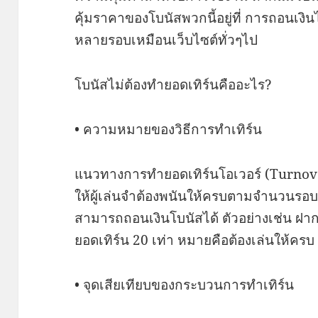
คุ้มราคาของโบนัสพวกนี้อยู่ที่ การถอนเงิน
หลายรอบเหมือนเว็บไซต์ทั่วๆไป
โบนัสไม่ต้องทำยอดเทิร์นคืออะไร?
• ความหมายของวิธีการทำเทิร์น
แนวทางการทำยอดเทิร์นโอเวอร์ (Turnove
ให้ผู้เล่นจำต้องพนันให้ครบตามจำนวนรอบ หร
สามารถถอนเงินโบนัสได้ ตัวอย่างเช่น ฝา
ยอดเทิร์น 20 เท่า หมายคือต้องเล่นให้คร
• จุดเสียเทียบของกระบวนการทำเทิร์น