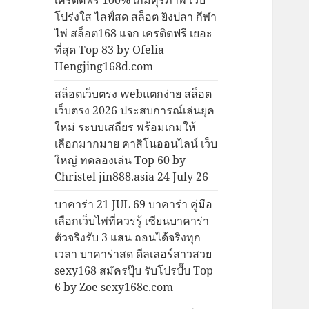
เครดิตฟรี 100% เกมคุรภาพ เว็บ
โปร่งใส ไลฟ์สด สล็อต ยิงปลา กีฬา
ไพ่ สล็อต168 แจก เครดิตฟรี เยอะ
ที่สุด Top 83 by Ofelia
Hengjing168d.com
สล็อตเว็บตรง webแตกง่าย สล็อต
เว็บตรง 2026 ประสบการณ์เล่นยุค
ใหม่ ระบบเสถียร พร้อมเกมให้
เลือกมากมาย คาสิโนออนไลน์ เว็บ
ใหญ่ ทดลองเล่น Top 60 by
Christel jin888.asia 24 July 26
บาคาร่า 21 JUL 69 บาคาร่า คู่มือ
เลือกเว็บไพ่ที่ควรรู้ เซียนบาคาร่า
ตัวจริงรับ 3 แสน ถอนได้จริงทุก
เวลา บาคาร่าสด ดีลเลอร์สาวสวย
sexy168 สมัครปุ๊บ รับโปรปั๊บ Top
6 by Zoe sexy168c.com