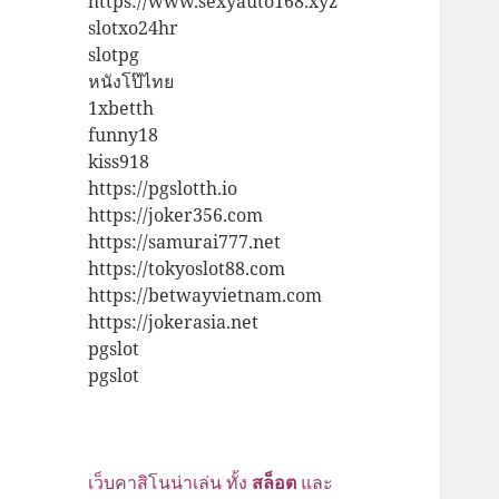
https://www.sexyauto168.xyz
slotxo24hr
slotpg
หนังโป๊ไทย
1xbetth
funny18
kiss918
https://pgslotth.io
https://joker356.com
https://samurai777.net
https://tokyoslot88.com
https://betwayvietnam.com
https://jokerasia.net
pgslot
pgslot
เว็บคาสิโนน่าเล่น ทั้ง
สล็อต
และ