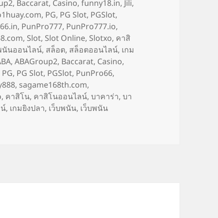
up2
,
Baccarat
,
Casino
,
funny18.in
,
Jili
,
o1huay.com
,
PG
,
PG Slot
,
PGSlot
,
66.in
,
PunPro777
,
PunPro777.io
,
68.com
,
Slot
,
Slot Online
,
Slotxo
,
คาสิ
พนันออนไลน์
,
สล็อต
,
สล็อตออนไลน์
,
เกม
ABA
,
ABAGroup2
,
Baccarat
,
Casino
,
,
PG
,
PG Slot
,
PGSlot
,
PunPro66
,
y888
,
sagame168th.com
,
o
,
คาสิโน
,
คาสิโนออนไลน์
,
บาคาร่า
,
บา
น์
,
เกมยิงปลา
,
เว็บพนัน
,
เว็บพนัน