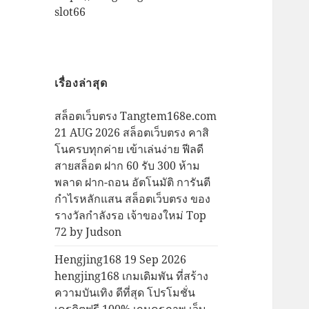
slot66
เรื่องล่าสุด
สล็อตเว็บตรง Tangtem168e.com
21 AUG 2026 สล็อตเว็บตรง คาสิ
โนครบทุกค่าย เข้าเล่นง่าย ฟีลดี
สายสล็อต ฝาก 60 รับ 300 ห้าม
พลาด ฝาก-ถอน อัตโนมัติ การันตี
กำไรหลักแสน สล็อตเว็บตรง ของ
รางวัลกำลังรอ เจ้าของใหม่ Top
72 by Judson
Hengjing168 19 Sep 2026
hengjing168 เกมเดิมพัน ที่สร้าง
ความบันเทิง ดีที่สุด โปรโมชั่น