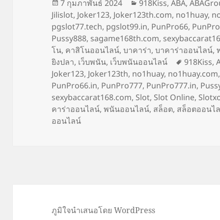
เขียน
หมวด
7 กุมภาพันธ์ 2024
918Kiss
,
ABA
,
ABAGro
เมื่อ
หมู่
Jilislot
,
Joker123
,
Joker123th.com
,
no1huay
,
n
pgslot77.tech
,
pgslot99.in
,
PunPro66
,
PunPro
Pussy888
,
sagame168th.com
,
sexybaccarat1
โน
,
คาสิโนออนไลน์
,
บาคาร่า
,
บาคาร่าออนไลน์
,
ป้าย
ยิงปลา
,
เว็บพนัน
,
เว็บพนันออนไลน์
918Kiss
,
กำกับ
Joker123
,
Joker123th
,
no1huay
,
no1huay.com
PunPro66.in
,
PunPro777
,
PunPro777.in
,
Puss
sexybaccarat168.com
,
Slot
,
Slot Online
,
Slotx
คาร่าออนไลน์
,
พนันออนไลน์
,
สล็อต
,
สล็อตออนไล
ออนไลน์
ภูมิใจนำเสนอโดย WordPress