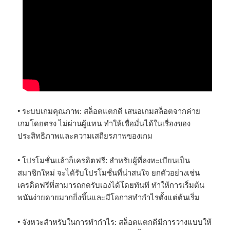
• ระบบเกมคุณภาพ: สล็อตแตกดี เสนอเกมสล็อตจากค่าย
เกมโดยตรง ไม่ผ่านผู้แทน ทำให้เชื่อมั่นได้ในเรื่องของ
ประสิทธิภาพและความเสถียรภาพของเกม
• โปรโมชั่นแล้วก็เครดิตฟรี: สำหรับผู้ที่ลงทะเบียนเป็น
สมาชิกใหม่ จะได้รับโปรโมชั่นที่น่าสนใจ ยกตัวอย่างเช่น
เครดิตฟรีที่สามารถกดรับเองได้โดยทันที ทำให้การเริ่มต้น
พนันง่ายดายมากยิ่งขึ้นและมีโอกาสทำกำไรตั้งแต่ต้นเริ่ม
• จังหวะสำหรับในการทำกำไร: สล็อตแตกดีมีการวางแบบให้