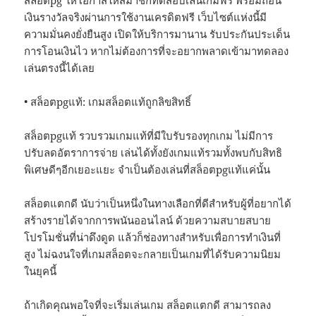
เงินรางวัลจริงผ่านการใช้งานเครดิตฟรี เว็บไซต์แห่งนี้มี
ความมั่นคงยั่งยืนสูง เปิดให้บริการมานาน รับประกันประเด็น
การโอนเงินไว หากไม่ต้องการที่จะอยากพลาดเข้ามาทดลอง
เล่นตรงนี้ได้เลย
• สล็อตpgแท้: เกมสล็อตแท้ถูกลิขสิทธิ์
สล็อตpgแท้ รวบรวมเกมแท้ที่มีใบรับรองทุกเกม ไม่มีการ
ปรับลดอัตราการจ่าย เล่นได้ทั้งยังเกมแท้รวมทั้งพบกับสิทธิ
พิเศษดีๆอีกเยอะแยะ จำเป็นต้องเล่นที่สล็อตpgแท้แค่นั้น
สล็อตแตกดี นับว่าเป็นหนึ่งในทางเลือกที่ดีสำหรับผู้ที่อยากได้
สร้างรายได้จากการพนันออนไลน์ ด้วยความสบายสบาย
โปรโมชั่นที่น่าดึงดูด แล้วก็ช่องทางสำหรับเพื่อการทำเงินที่
สูง ไม่ฉงนใจที่เกมสล็อตจะกลายเป็นเกมที่ได้รับความนิยม
ในยุคนี้
ถ้าเกิดคุณพอใจที่จะเริ่มเล่นเกม สล็อตแตกดี สามารถลง