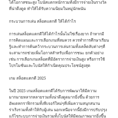
ได้โอกาสชนะสูง โบนัสแตกหนักรวมทั้งมีการจ่ายเงินรางวัล
ที่น่าดึงดูด ทำให้ได้รับความนิยมในหมู่นักพนัน
กระบวนการเล่น สล็อตแตกดี ให้ได้กำไร
การเล่นสล็อตแตกดีให้ได้กำไรนั้นไม่ใช่เรื่องยาก ถ้าหากมี
การคิดแผนและการเลือกเกมที่สมควร ควรทำการศึกษาเรียน
รู้และทำการค้นคว้ากระบวนการเล่นรวมทั้งเคล็ดลับต่างๆที่
จะสามารถช่วยเพิ่มโอกาสสำหรับเพื่อการชนะ ยกตัวอย่าง
เช่น การเลือกเกมสล็อตที่มีอัตราการจ่ายเงินสูง หรือการใช้
โปรโมชั่นและโบนัสให้กำเนิดคุณประโยชน์สูงสุด
เกม สล็อตแตกดี 2025
ในปี 2025 เกมสล็อตแตกดีได้รับการพัฒนาให้มีความ
มากมายหลากหลายรวมทั้งน่าดึงดูดมากยิ่งขึ้น ด้วยการ
อัพเดทกราฟิกรวมทั้งฟีเจอร์ใหม่ๆที่เพิ่มความสนุกสนาน
ร่าเริงรวมทั้งท้าให้กับผู้เล่น นอกเหนือจากนี้ยังมีการปรับปรุง
แก้ไขระบบการจ่ายเงินรวมทั้งโบนัสให้มีคุณภาพมากยิ่งขึ้น