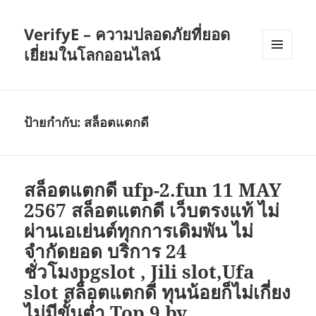
VerifyE – ความปลอดภัยที่ยอด
เยี่ยมในโลกออนไลน์
เมนู
และวิด
เจ็ต
ป้ายกำกับ:
สล็อตแตกดี
สล็อตแตกดี ufp-2.fun 11 MAY
2567 สล็อตแตกดี เว็บตรงแท้ ไม่
ผ่านเอเย่นต์ทุกการเดิมพัน ไม่
จำกัดยอด บริการ 24
ชั่วโมงpgslot , Jili slot,Ufa
slot สล็อตแตกดี ทุนน้อยก็ไม่เกี่ยง
ไม่มีขั้นต่ำ Top 9 by