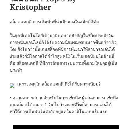
Kristopher
สล็อตแตกดี การเดิมพันที่น่าเฝ้ามองในสมัยดิจิทัล
ในยุคที่เทคโนโลยีเข้ามามีบทบาทสำคัญในชีวิตประจำวัน
การพนันออนไลน์ก็ได้รับความนิยมชมชอบมากขึ้นอย่างเร็ว
โดยยิ่งไปกว่านั้นเกมสล็อตที่มีการพัฒนาให้สามารถเล่นได้
ง่ายแล้วก็มีโอกาสได้กำไรสูง หนึ่งในเว็บยอดนิยมในด้านนี้
คือ สล็อตแตกดี ที่มีการอัพเดทระบบรวมทั้งเกมใหม่ๆอยู่เป็น
ประจำ
เพราะเหตุใด สล็อตแตกดี ถึงได้รับความนิยม?
• ความสบายสบายสำหรับในการเข้าถึง: ผู้เล่นสามารถเข้าถึง
เกมสล็อตได้ตลอด 1 วัน ไม่ว่าจะอยู่ที่ใดก็สามารถเล่นได้
ทำให้การเดิมพันไม่จำกัดอยู่แค่ในคาสิโนแบบเริ่มแรก