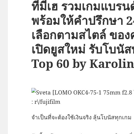
ทีมีเฮ รวมเกมแบรนด
พร้อมให้คำปรึกษา 2
เลือกตามสไตล์ ของค
เปิดยูสใหม่ รับโบนัส
Top 60 by Karoli
จำเป็นที่จะต้องใช้เงินจริง ลุ้นโบนัสทุกเกม