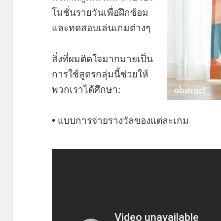
โมชั่นรายวันเพื่อฝึกซ้อม
และทดสอบเล่นเกมต่างๆ
สิ่งที่ผมติดใจมากมายเป็น
การใช้สูตรกลุ่มนี้ช่วยให้
พวกเราได้ศึกษา:
• แบบการจ่ายรางวัลของแต่ละเกม