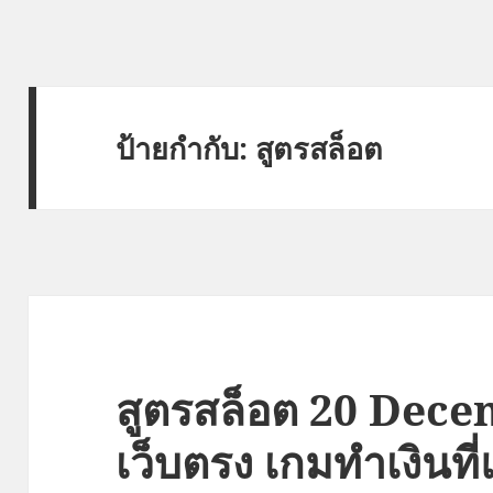
ป้ายกำกับ:
สูตรสล็อต
สูตรสล็อต 20 Dece
เว็บตรง เกมทำเงินที