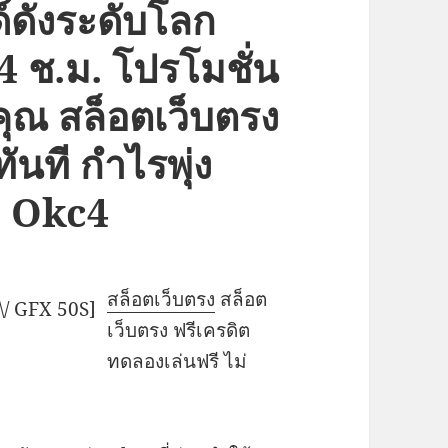
์ดังระดับโลก
4 ช.ม. โปรโมชั่น
ุณ สล็อตเว็บตรง
ทันที กำไรพุ่ง
n Okc4
สล็อตเว็บตรง
สล็อต
เว็บตรง ฟรีเครดิต
ทดลองเล่นฟรี ไม่