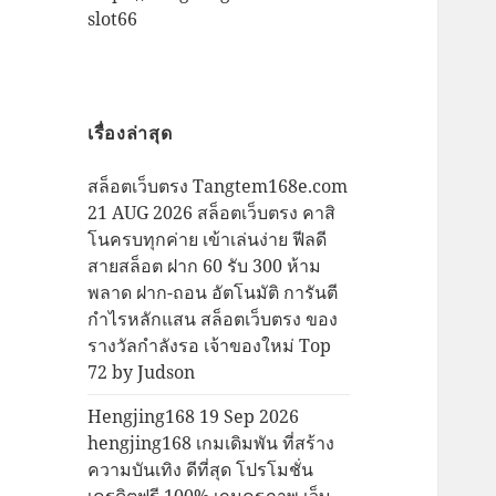
slot66
เรื่องล่าสุด
สล็อตเว็บตรง Tangtem168e.com
21 AUG 2026 สล็อตเว็บตรง คาสิ
โนครบทุกค่าย เข้าเล่นง่าย ฟีลดี
สายสล็อต ฝาก 60 รับ 300 ห้าม
พลาด ฝาก-ถอน อัตโนมัติ การันตี
กำไรหลักแสน สล็อตเว็บตรง ของ
รางวัลกำลังรอ เจ้าของใหม่ Top
72 by Judson
Hengjing168 19 Sep 2026
hengjing168 เกมเดิมพัน ที่สร้าง
ความบันเทิง ดีที่สุด โปรโมชั่น