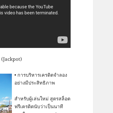
 (Jackpot)
• การบริหารเครดิตจำลอง
อย่างมีประสิทธิภาพ
สำหรับผู้เล่นใหม่ สูตรสล็อต
ฟรีเครดิตนับว่าเป็นนาที