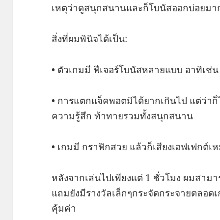
เหตุว่าดูสนุกสนานและก็โบนัสออกบ่อยมา
สิ่งที่ผมพินิจได้เป็น:
• ตัวเกมมี ฟีเจอร์โบนัสหลายแบบ อาทิเช่น
• การแตกแจ็คพอตมิได้ยากเกินไป แต่ว่าก็
ความรู้สึก ท้าทายรวมทั้งสนุกสนาน
• เกมมี กราฟิกสวย แล้วก็เสียงเอฟเฟกต์เ
หลังจากเล่นไปเพียงแต่ 1 ชั่วโมง ผมสา
แถมยังมีรางวัลเล็กๆกระจัดกระจายตลอดเกม
คุ้มค่า