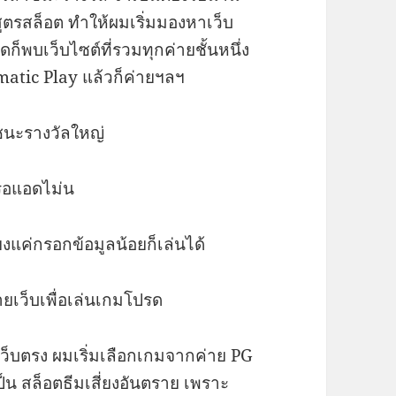
ตรสล็อต ทำให้ผมเริ่มมองหาเว็บ
่สุดก็พบเว็บไซต์ที่รวมทุกค่ายชั้นหนึ่ง
atic Play แล้วก็ค่ายฯลฯ
สชนะรางวัลใหญ่
งรอแอดไม่น
ียงแค่กรอกข้อมูลน้อยก็เล่นได้
ยเว็บเพื่อเล่นเกมโปรด
ว็บตรง ผมเริ่มเลือกเกมจากค่าย PG
ป็น สล็อตธีมเสี่ยงอันตราย เพราะ