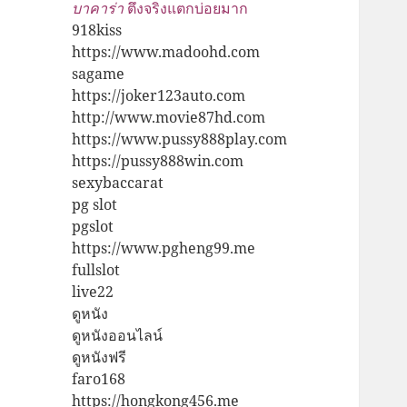
บาคาร่า
ตึงจริงแตกบ่อยมาก
918kiss
https://www.madoohd.com
sagame
https://joker123auto.com
http://www.movie87hd.com
https://www.pussy888play.com
https://pussy888win.com
sexybaccarat
pg slot
pgslot
https://www.pgheng99.me
fullslot
live22
ดูหนัง
ดูหนังออนไลน์
ดูหนังฟรี
faro168
https://hongkong456.me