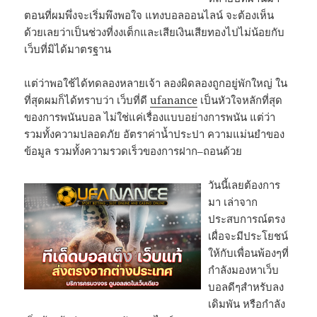
ตอนที่ผมพึ่งจะเริ่มพึงพอใจ แทงบอลออนไลน์ จะต้องเห็น
ด้วยเลยว่าเป็นช่วงที่งงเต็กและเสียเงินเสียทองไปไม่น้อยกับ
เว็บที่มิได้มาตรฐาน
แต่ว่าพอใช้ได้ทดลองหลายเจ้า ลองผิดลองถูกอยู่พักใหญ่ ใน
ที่สุดผมก็ได้ทราบว่า เว็บที่ดี
ufanance
เป็นหัวใจหลักที่สุด
ของการพนันบอล ไม่ใช่แค่เรื่องแบบอย่างการพนัน แต่ว่า
รวมทั้งความปลอดภัย อัตราค่าน้ำประปา ความแม่นยำของ
ข้อมูล รวมทั้งความรวดเร็วของการฝาก–ถอนด้วย
วันนี้เลยต้องการ
มา เล่าจาก
ประสบการณ์ตรง
เผื่อจะมีประโยชน์
ให้กับเพื่อนพ้องๆที่
กำลังมองหาเว็บ
บอลดีๆสำหรับลง
เดิมพัน หรือกำลัง