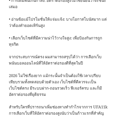
• การเดิมพันเกินกำลัง: อัตราต่อรองสูงไม่ใช่ยืนยันว่าจะชนะ
เสมอ
• อ่านข้อแม้โปรโมชั่นให้แจ่มแจ้ง: บางโอกาสโบนัสมาก แต่
ว่าต้องทำยอดเทิร์นสูง
• เลือกเว็บไซต์ที่มีความน่าไว้วางใจสูง: เพื่อป้องกันการถูก
ทุจริต
จากประสบการณ์ตรง ผมสามารถสรุปได้ว่า การเลือกเว็บ
พนันบอลออนไลน์ที่ให้อัตราต่อรองดีที่สุดในปี
2026 ไม่ใช่เรื่องยาก แม้กระนั้นจำเป็นต้องใช้เวลาเปรียบ
เทียบรวมทั้งทดสอบด้วยตัวเอง เว็บไซต์ที่ดีควรจะเป็น
เว็บไซต์ตรง มีระบบฝาก-ถอนรวดเร็ว ฟีเจอร์ครบ และก็มี
อัตราต่อรองที่ยุติธรรม
สำหรับใครที่ปรารถนาเพิ่มช่องทางทำกำไรจากการ UFA11k
การเลือกเว็บที่ให้อัตราต่อรองสูงนับว่าเป็นก้าวแรกที่สำคัญ