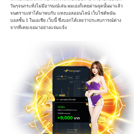
วันๆจนกระทั่งไม่มีอารมณ์เล่น ผมเองก็เคยผ่านจุดนั้นมาแล้ว
จนตราบเท่าได้มาพบกับ แทงบอลออนไลน์ เว็บไซต์พนัน
บอลชั้น 1 ในเอเชีย เว็บนี้ ซึ่งบอกได้เลยว่าประสบการณ์ต่าง
จากที่เคยเจอมาอย่างแจ่มแจ้ง