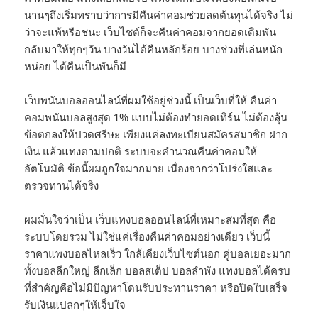
นานๆถึงเริ่มทราบว่าการมีคืนค่าคอมช่วยลดต้นทุนได้จริง ไม่
ว่าจะแพ้หรือชนะ เว็บไซต์ก็จะคืนค่าคอมจากยอดเดิมพัน
กลับมาให้ทุกๆวัน บางวันได้คืนหลักร้อย บางช่วงที่เล่นหนัก
หน่อย ได้คืนเป็นพันก็มี
เว็บพนันบอลออนไลน์ที่ผมใช้อยู่ช่วงนี้ เป็นเว็บที่ให้ คืนค่า
คอมพนันบอลสูงสุด 1% แบบไม่ต้องทำยอดเทิร์น ไม่ต้องลุ้น
ข้อตกลงให้ปวดศรีษะ เพียงแค่ลงทะเบียนสมัครสมาชิก ฝาก
เงิน แล้วแทงตามปกติ ระบบจะคำนวณคืนค่าคอมให้
อัตโนมัติ ข้อนี้ผมถูกใจมากมาย เนื่องจากว่าโปร่งใสและ
ตรวจทานได้จริง
ผมมั่นใจว่าเป็น เว็บแทงบอลออนไลน์ที่เหมาะสมที่สุด คือ
ระบบโดยรวม ไม่ใช่แค่เรื่องคืนค่าคอมอย่างเดียว เว็บนี้
ราคาแพงบอลไหลเร็ว ใกล้เคียงเว็บไซต์นอก คู่บอลเยอะมาก
ทั้งบอลลีกใหญ่ ลีกเล็ก บอลสเต็ป บอลลำพัง แทงบอลได้ครบ
ที่สำคัญคือไม่มีปัญหาโดนรับประทานราคา หรือปิดใบเสร็จ
รับเงินแปลกๆให้เจ็บใจ