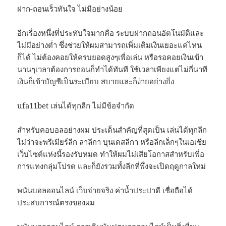
ฝาก-ถอนเร็วทันใจ ไม่มีอย่างน้อย
อีกเรื่องหนึ่งที่ประทับใจมากคือ ระบบฝากถอนอัตโนมัติและ
ไม่มีอย่างต่ำ ซึ่งช่วยให้ผมสามารถเพิ่มเติมเงินเยอะแค่ไหน
ก็ได้ ไม่ต้องคอยให้ครบยอดสูงๆเพื่อเล่น หรือรอคอยเงินเข้า
นานๆเวลาต้องการถอนก็ทำได้ทันที ใช้เวลาเพียงแต่ไม่กี่นาที
เงินก็เข้าบัญชีเป็นระเบียบ สบายและก็ง่ายอย่างยิ่ง
ufa11bet เล่นได้ทุกลีก ไม่มีข้อจำกัด
สำหรับคอบอลอย่างผม ประเด็นสำคัญที่สุดเป็น เล่นได้ทุกลีก
ไม่ว่าจะพรีเมียร์ลีก ลาลีกา บุนเดสลีกา หรือลีกเล็กๆในเอเชีย
เว็บไซต์แห่งนี้รองรับหมด ทำให้ผมไม่เสียโอกาสสำหรับเพื่อ
การแทงกลุ่มโปรด และก็ยังรวมทั้งลีกที่พึ่งจะเปิดฤดูกาลใหม่
พนันบอลออนไลน์ เว็บจ่ายจริง ค่าน้ำประปาดี เชื่อถือได้
ประสบการณ์ตรงของผม