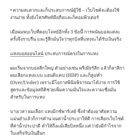
• ความสะดวกและก็ประสบการณ์ผู้ใช้ – เว็บไซต์จะต้องใช้
งานง่าย ทั้งยังโทรศัพท์มือถือและก็คอมพิวเตอร์
เมื่อผมพบเว็บที่ตอบโจทย์อีกทั้ง 3 ข้อนี้ การพนันบอลแต่ละ
ครั้งจึงราบรื่น และรู้สึกมั่นใจว่าทุกบิลที่แทงจะได้รับเงินจริง
แทงบอลออนไลน์
ประสบการณ์ตรงในการแทง
ผมเริ่มจากบอลลีกใหญ่ ตัวอย่างเช่น พรีเมียร์ลีก แล้วก็ลาลีกา
ผมเลือกแทงแบบ แฮนดิแคป (HDP) และก็สูง/ต่ำ
(Over/Under) เพราะมีโอกาสพินิจพิจารณาได้ง่าย การใช้
สูตรและข้อมูลสถิติช่วยเพิ่มความมั่นใจและความเชื่อมั่น
สำหรับในการแทง
บางเวลา ผมเลือก แทงมิกซ์พาร์เลย์ ซึ่งจำต้องอาศัยความ
แม่นยำแล้วก็การคำนวณค่าน้ำประปาให้ดี การเลือกเว็บไซต์
ที่ค่าน้ำประปาดี ทำให้ถึงแม้เสียบิลหนึ่ง แต่ว่ายังมีกำไรจาก
ใบเสร็จรับเงินอื่นๆ