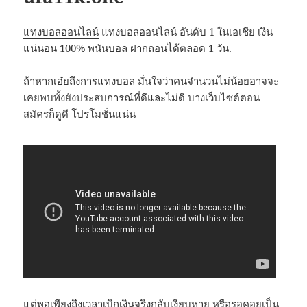
แทงบอลออนไลน์
แทงบอลออนไลน์ อันดับ 1 ในเอเชีย เงิน
แน่นอน 100% พนันบอล ฝากถอนได้ตลอด 1 วัน.
ถ้าหากเอ๋ยถึงการแทงบอล มั่นใจว่าคนจำนวนไม่น้อยอาจจะ
เคยพบทั้งยังประสบการณ์ที่ดีและไม่ดี บางเว็บไซต์ตอน
สมัครก็ดูดี โปรโมชั่นแน่น
แต่พอเพียงถึงเวลาเบิกเงินจริงกลับเงียบหาย หรือรอคอยเป็น