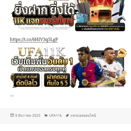
https://t.co/6HIV3q5LgP
…
เขียน
หมวด
ป้าย
9 ธันวาคม 2025
UFA11k
แทงบอลออนไลน์
เมื่อ
หมู่
กำกับ