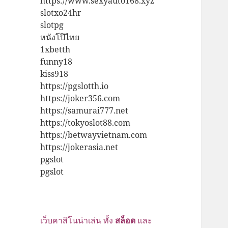
https://www.sexyauto168.xyz
slotxo24hr
slotpg
หนังโป๊ไทย
1xbetth
funny18
kiss918
https://pgslotth.io
https://joker356.com
https://samurai777.net
https://tokyoslot88.com
https://betwayvietnam.com
https://jokerasia.net
pgslot
pgslot
เว็บคาสิโนน่าเล่น ทั้ง
สล็อต
และ