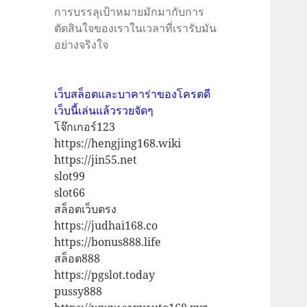
การบรรลุเป้าหมายมักมากับการ
ตัดสินใจของเราในเวลาที่เรารับมัน
อย่างจริงใจ
เว็บสล็อตและบาคาร่าของโครตดี
เว็บนี้เล่นแล้วรวยจัดๆ
โจ๊กเกอร์123
https://hengjing168.wiki
https://jin55.net
slot99
slot66
สล็อตเว็บตรง
https://judhai168.co
https://bonus888.life
สล็อต888
https://pgslot.today
pussy888