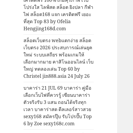
เครดิตฟรี 100% เกมคุรภาพ เว็บ
โปร่งใส ไลฟ์สด สล็อต ยิงปลา กีฬา
ไพ่ สล็อต168 แจก เครดิตฟรี เยอะ
ที่สุด Top 83 by Ofelia
Hengjing168d.com
สล็อตเว็บตรง webแตกง่าย สล็อต
เว็บตรง 2026 ประสบการณ์เล่นยุค
ใหม่ ระบบเสถียร พร้อมเกมให้
เลือกมากมาย คาสิโนออนไลน์ เว็บ
ใหญ่ ทดลองเล่น Top 60 by
Christel jin888.asia 24 July 26
บาคาร่า 21 JUL 69 บาคาร่า คู่มือ
เลือกเว็บไพ่ที่ควรรู้ เซียนบาคาร่า
ตัวจริงรับ 3 แสน ถอนได้จริงทุก
เวลา บาคาร่าสด ดีลเลอร์สาวสวย
sexy168 สมัครปุ๊บ รับโปรปั๊บ Top
6 by Zoe sexy168c.com