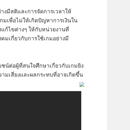
ย่างมีสติและการจัดการเวลาให้
มเพื่อไม่ให้เกิดปัญหาการเงินใน
้ไขต่างๆ ให้กับหน่วยงานที่
ังคมเกี่ยวกับการใช้เกมอย่างมี
ชน์ต่อผู้ที่สนใจศึกษาเกี่ยวกับเกมยิง
วามเสี่ยงและผลกระทบที่อาจเกิดขึ้น