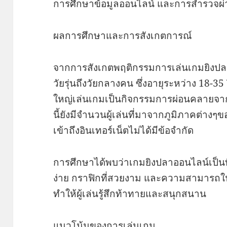
การศึกษาข้อมูลออนไลน์ และการสำรวจ
ผลการศึกษาและการสังเกตการณ์
จากการสังเกตพฤติกรรมการเล่นเกมยิงปลาออน
วัยรุ่นถึงวัยกลางคน ซึ่งอายุระหว่าง 18-3
ใหญ่เล่นเกมเป็นกิจกรรมการผ่อนคลายจ
นี้ยังมีจำนวนผู้เล่นที่มาจากภูมิภาคต่างๆ
เข้าถึงอินเทอร์เน็ตไม่ได้มีข้อจำกัด
การศึกษาได้พบว่าเกมยิงปลาออนไลน์เป็นที่
ง่าย กราฟิกที่สวยงาม และความสามารถในกา
ทำให้ผู้เล่นรู้สึกท้าทายและสนุกสนาน
แนวโน้มของการเล่นเกม