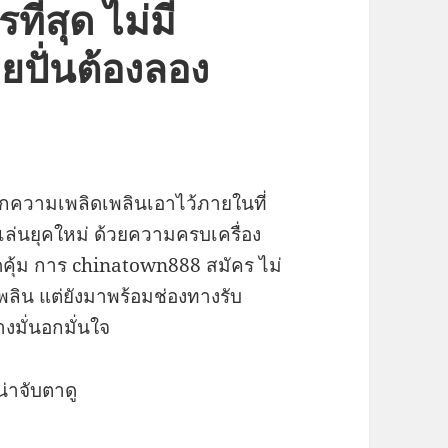
ที่สุด ไม่มี
ายปั่นต้องลอง
มทุกความเพลิดเพลินเอาไว้ภายในที่
ล่นยุคใหม่ ด้วยความครบเครื่อง
ุดคุ้ม การ chinatown888 สมัคร ไม่
พลิน แต่ยังมาพร้อมช่องทางรับ
างมั่นอกมั่นใจ
น่าจับตาดู