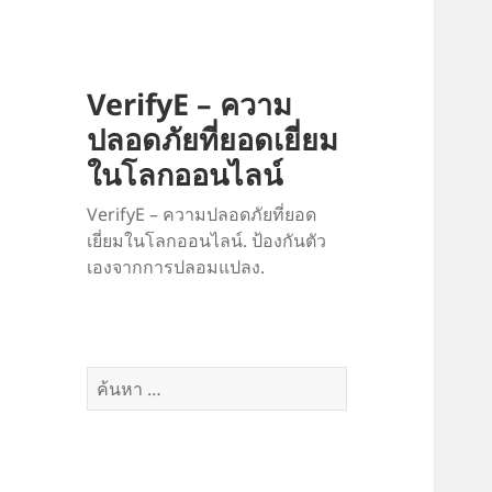
VerifyE – ความ
ปลอดภัยที่ยอดเยี่ยม
ในโลกออนไลน์
VerifyE – ความปลอดภัยที่ยอด
เยี่ยมในโลกออนไลน์. ป้องกันตัว
เองจากการปลอมแปลง.
ค้นหา
สำหรับ: