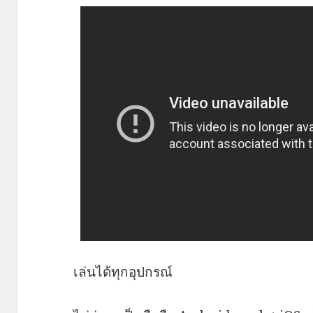
เล่นได้ทุกอุปกรณ์