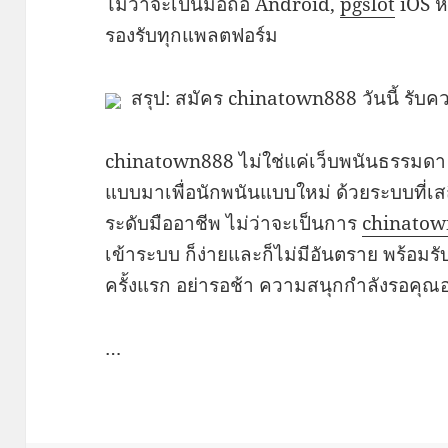
ไม่ว่าจะเป็นมือถือ Android,
pgslot
iOS ห
รองรับทุกแพลตฟอร์ม
สรุป: สมัคร chinatown888 วันนี้ รับค
chinatown888 ไม่ใช่แค่เว็บพนันธรรมดา 
แบบมาเพื่อนักพนันแบบใหม่ ด้วยระบบที่เส
ระดับมืออาชีพ ไม่ว่าจะเป็นการ
chinatow
เข้าระบบ ก็ง่ายและก็ไม่มีอันตราย พร้อมรั
ครั้งแรก อย่ารอช้า ความสนุกกำลังรอคุณอย
…