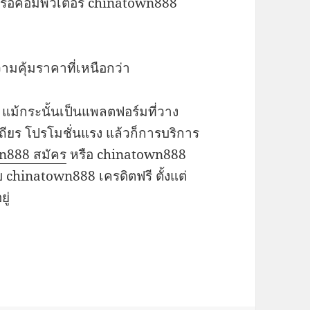
รือคอมพิวเตอร์ chinatown888
วามคุ้มราคาที่เหนือกว่า
แม้กระนั้นเป็นแพลตฟอร์มที่วาง
ถียร โปรโมชั่นแรง แล้วก็การบริการ
n888 สมัคร
หรือ chinatown888
บ chinatown888 เครดิตฟรี ตั้งแต่
ู่