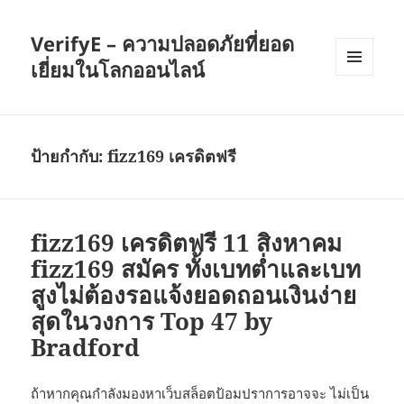
VerifyE – ความปลอดภัยที่ยอด
เยี่ยมในโลกออนไลน์
เมนู
และวิด
เจ็ต
ป้ายกำกับ:
fizz169 เครดิตฟรี
fizz169 เครดิตฟรี 11 สิงหาคม
fizz169 สมัคร ทั้งเบทต่ำและเบท
สูงไม่ต้องรอแจ้งยอดถอนเงินง่าย
สุดในวงการ Top 47 by
Bradford
ถ้าหากคุณกำลังมองหาเว็บสล็อตป้อมปราการอาจจะ ไม่เป็น