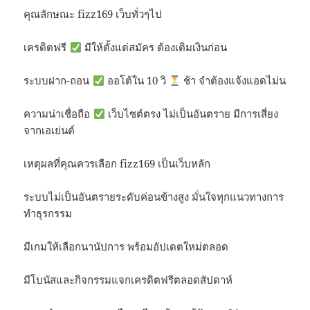
คุณลักษณะ fizz169 เว็บทั่วๆไป
เครดิตฟรี
มีให้ตั้งแต่สมัคร ต้องเติมเงินก่อน
ระบบฝาก-ถอน
ออโต้ใน 10 วิ
ช้า จำต้องแจ้งแอดไม่น
ความน่าเชื่อถือ
เว็บไซต์ตรง ไม่เป็นอันตราย มีการเสี่ยง
จากเอเย่นต์
เหตุผลที่คุณควรเลือก fizz169 เป็นเว็บหลัก
ระบบไม่เป็นอันตรายระดับค่อนข้างสูง มั่นใจทุกแนวทางการ
ทำธุรกรรม
มีเกมให้เลือกนานัปการ พร้อมอัปเดตใหม่ตลอด
มีโบนัสและกิจกรรมแจกเครดิตฟรีตลอดสัปดาห์