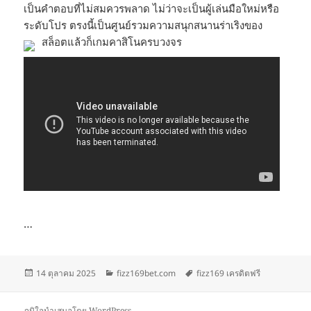
เป็นคำตอบที่ไม่สมควรพลาด ไม่ว่าจะเป็นผู้เล่นมือใหม่หรือ
ระดับโปร ตรงนี้เป็นศูนย์รวมความสนุกสนานร่าเริงของ
สล็อตแล้วก็เกมคาสิโนครบวงจร
…
เขียน
หมวด
ป้าย
14 ตุลาคม 2025
fizz169bet.com
fizz169 เครดิตฟรี
เมื่อ
หมู่
กำกับ
ภูมิใจนำเสนอโดย WordPress