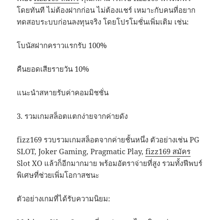
โดยทันที ไม่ต้องฝากก่อน ไม่ต้องแชร์ เหมาะกับคนที่อยาก
ทดสอบระบบก่อนลงทุนจริง โดยโปรโมชั่นเพิ่มเติม เช่น:
โบนัสฝากคราวแรกรับ 100%
คืนยอดเสียรายวัน 10%
แนะนำสหายรับค่าคอมมิชชั่น
3. รวมเกมสล็อตแตกง่ายจากค่ายดัง
fizz169 รวบรวมเกมสล็อตจากค่ายชั้นหนึ่ง ตัวอย่างเช่น PG
SLOT, Joker Gaming, Pragmatic Play,
fizz169 สมัคร
Slot XO แล้วก็อีกมากมาย พร้อมอัตราจ่ายที่สูง รวมทั้งฟีพบร์
พิเศษที่ช่วยเพิ่มโอกาสชนะ
ตัวอย่างเกมที่ได้รับความนิยม: