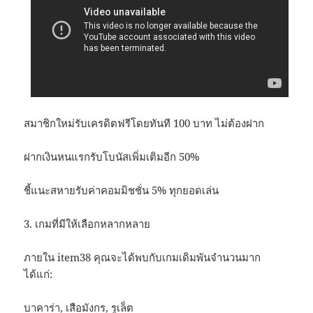
สมาชิกใหม่รับเครดิตฟรีโดยทันที 100 บาท ไม่ต้องฝาก
ฝากเงินหนแรกรับโบนัสเพิ่มเติมอีก 50%
ชี้แนะสหายรับค่าคอมมิชชั่น 5% ทุกยอดเล่น
3. เกมที่มีให้เลือกหลากหลาย
ภายใน item38 คุณจะได้พบกับเกมเดิมพันจำนวนมาก
ได้แก่:
บาคาร่า, เสือมังกร, รูเล็ต