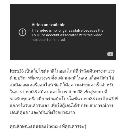
item38 เป็นเว็บไซต์คาสิโนออนไลน์ที่กำลังเดินทางมาแรง
ด้วยบริการที่ครบวงจร ตั้งแต่เกมคาสิโนสด สล็อต กีฬา ไป
จนถึงลอตเตอรี่ออนไลน์ ข้อดีก็คือความง่ายและเร็วสำหรับ
ในการ item38 สมัคร และก็การ item38 เข้าสู่ระบบ ที่
รองรับทุกเครื่องมือ พร้อมกับโปรโมชั่น item38 เครดิตฟรี ที่
แจกจริงวันแล้ววันเล่า เพื่อให้ผู้เล่นได้รับประสบการณ์การ
เล่นที่คุ้มค่าและก็บันเทิงใจอย่างมาก
คุณลักษณะเด่นของ item38 ที่คุณควรจะรู้