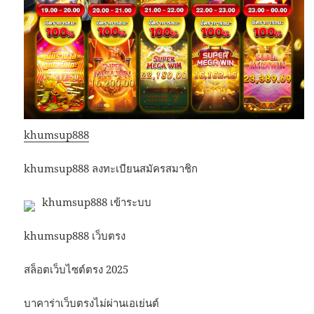
khumsup888
khumsup888 ลงทะเบียนสมัครสมาชิก
khumsup888 เข้าระบบ
khumsup888 เว็บตรง
สล็อตเว็บไซต์ตรง 2025
บาคาร่าเว็บตรงไม่ผ่านเอเย่นต์