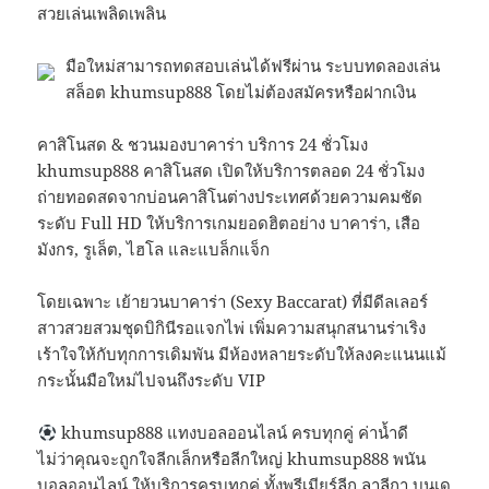
สวยเล่นเพลิดเพลิน
มือใหม่สามารถทดสอบเล่นได้ฟรีผ่าน ระบบทดลองเล่น
สล็อต khumsup888 โดยไม่ต้องสมัครหรือฝากเงิน
คาสิโนสด & ชวนมองบาคาร่า บริการ 24 ชั่วโมง
khumsup888 คาสิโนสด เปิดให้บริการตลอด 24 ชั่วโมง
ถ่ายทอดสดจากบ่อนคาสิโนต่างประเทศด้วยความคมชัด
ระดับ Full HD ให้บริการเกมยอดฮิตอย่าง บาคาร่า, เสือ
มังกร, รูเล็ต, ไฮโล และแบล็กแจ็ก
โดยเฉพาะ เย้ายวนบาคาร่า (Sexy Baccarat) ที่มีดีลเลอร์
สาวสวยสวมชุดบิกินีรอแจกไพ่ เพิ่มความสนุกสนานร่าเริง
เร้าใจให้กับทุกการเดิมพัน มีห้องหลายระดับให้ลงคะแนนแม้
กระนั้นมือใหม่ไปจนถึงระดับ VIP
khumsup888 แทงบอลออนไลน์ ครบทุกคู่ ค่าน้ำดี
ไม่ว่าคุณจะถูกใจลีกเล็กหรือลีกใหญ่ khumsup888 พนัน
บอลออนไลน์ ให้บริการครบทุกคู่ ทั้งพรีเมียร์ลีก ลาลีกา บุนเด