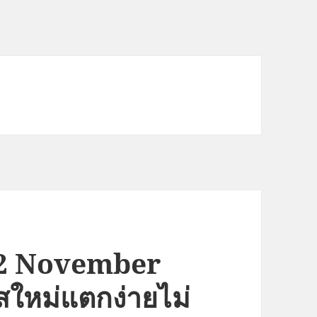
 12 November
สใหม่แตกง่ายไม่