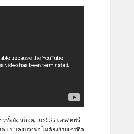
รทั้งยัง สล็อต,
lux555 เครดิตฟรี
นสด แบบครบวงจร ไม่ต้องย้ายเครดิต