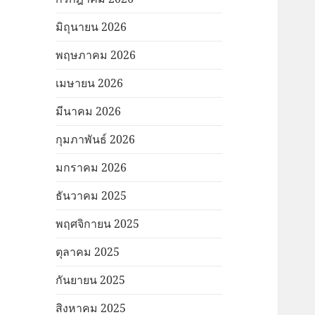
มิถุนายน 2026
พฤษภาคม 2026
เมษายน 2026
มีนาคม 2026
กุมภาพันธ์ 2026
มกราคม 2026
ธันวาคม 2025
พฤศจิกายน 2025
ตุลาคม 2025
กันยายน 2025
สิงหาคม 2025