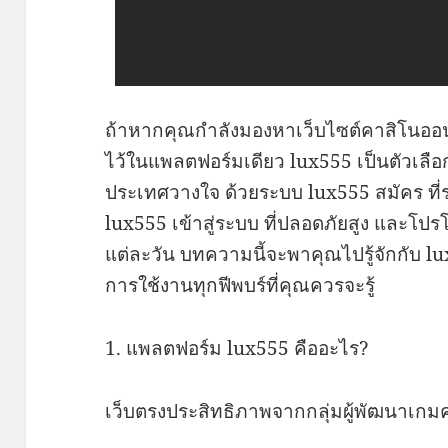
ถ้าหากคุณกำลังมองหาเว็บไซต์คาสิโนออน
ไว้ในแพลตฟอร์มเดียว lux555 เป็นตัวเลือกอัน
ประเทศวางใจ ด้วยระบบ lux555 สมัคร ที่
lux555 เข้าสู่ระบบ ที่ปลอดภัยสูง และโปร
แต่ละวัน บทความนี้จะพาคุณไปรู้จักกับ lu
การใช้งานทุกฟีพบร์ที่คุณควรจะรู้
1. แพลตฟอร์ม lux555 คืออะไร?
เว็บตรงประสิทธิภาพจากกลุ่มผู้พัฒนาเกม