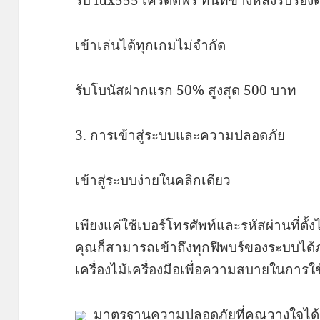
รับ lux555 เครดิตฟรี ทันทีข้างหลังรับรอง
เข้าเล่นได้ทุกเกมไม่จำกัด
รับโบนัสฝากแรก 50% สูงสุด 500 บาท
3. การเข้าสู่ระบบและความปลอดภัย
เข้าสู่ระบบง่ายในคลิกเดียว
เพียงแค่ใช้เบอร์โทรศัพท์และรหัสผ่านที่ตั
คุณก็สามารถเข้าถึงทุกฟีพบร์ของระบบได้ภ
เครื่องไม้เครื่องมือเพื่อความสบายในการใช
มาตรฐานความปลอดภัยที่คุณวางใจได้