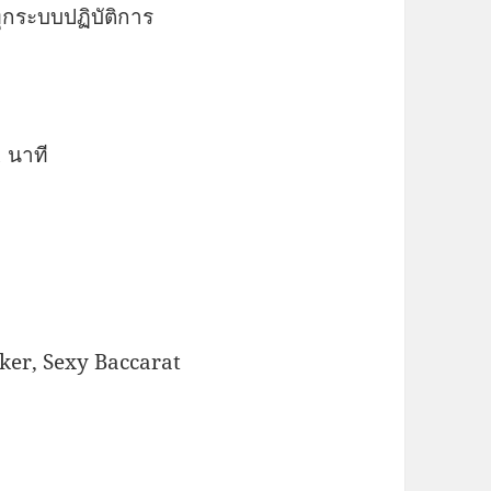
ทุกระบบปฏิบัติการ
 นาที
oker, Sexy Baccarat