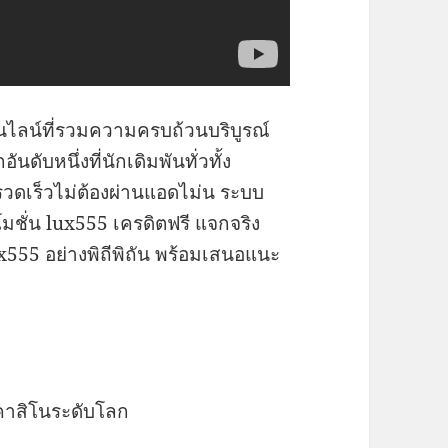
ไลน์ที่รวมความครบถ้วนบริบูรณ์
ดับหนึ่งที่นักเดิมพันทั่วทั้ง
รวดเร็วไม่ต้องผ่านแอดไม่น ระบบ
โมชั่น lux555 เครดิตฟรี แจกจริง
x555 อย่างพิถีพิถัน พร้อมเสนอแนะ
คาสิโนระดับโลก