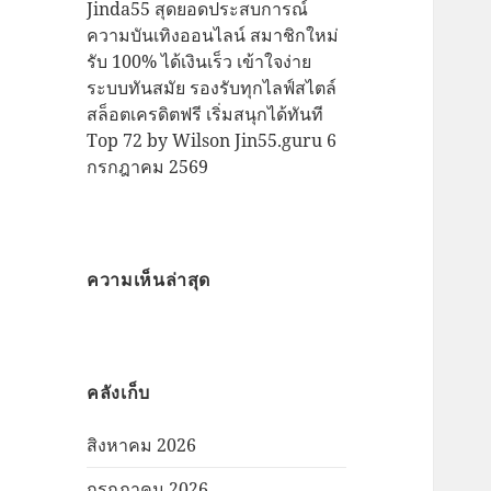
Jinda55 สุดยอดประสบการณ์
ความบันเทิงออนไลน์ สมาชิกใหม่
รับ 100% ได้เงินเร็ว เข้าใจง่าย
ระบบทันสมัย รองรับทุกไลฟ์สไตล์
สล็อตเครดิตฟรี เริ่มสนุกได้ทันที
Top 72 by Wilson Jin55.guru 6
กรกฎาคม 2569
ความเห็นล่าสุด
คลังเก็บ
สิงหาคม 2026
กรกฎาคม 2026