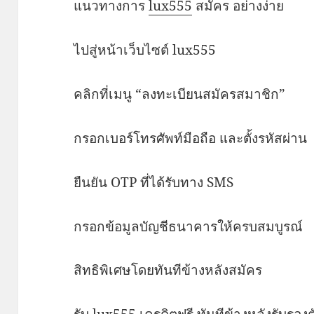
แนวทางการ
lux555
สมัคร อย่างง่าย
ไปสู่หน้าเว็บไซต์ lux555
คลิกที่เมนู “ลงทะเบียนสมัครสมาชิก”
กรอกเบอร์โทรศัพท์มือถือ และตั้งรหัสผ่าน
ยืนยัน OTP ที่ได้รับทาง SMS
กรอกข้อมูลบัญชีธนาคารให้ครบสมบูรณ์
สิทธิพิเศษโดยทันทีข้างหลังสมัคร