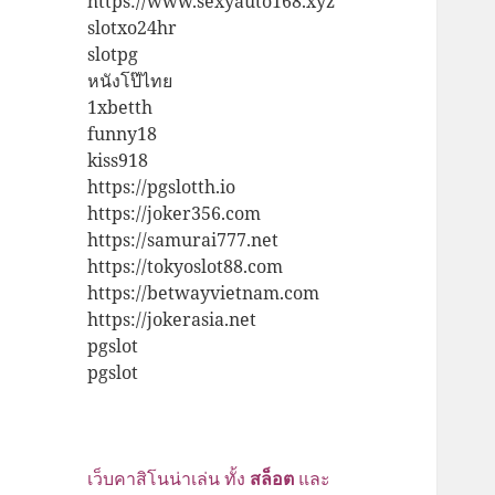
https://www.sexyauto168.xyz
slotxo24hr
slotpg
หนังโป๊ไทย
1xbetth
funny18
kiss918
https://pgslotth.io
https://joker356.com
https://samurai777.net
https://tokyoslot88.com
https://betwayvietnam.com
https://jokerasia.net
pgslot
pgslot
เว็บคาสิโนน่าเล่น ทั้ง
สล็อต
และ