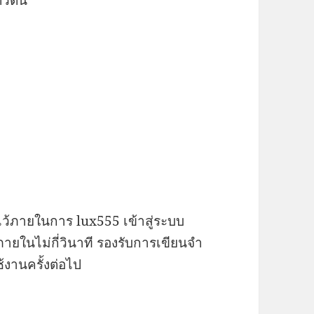
ตัวตน
้งไว้ภายในการ lux555 เข้าสู่ระบบ
ายในไม่กี่วินาที รองรับการเขียนจำ
้งานครั้งต่อไป