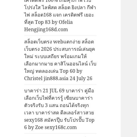
เครดิตฟรี 100% เกมคุรภาพ เว็บ
โปร่งใส ไลฟ์สด สล็อต ยิงปลา กีฬา
ไพ่ สล็อต168 แจก เครดิตฟรี เยอะ
ที่สุด Top 83 by Ofelia
Hengjing168d.com
สล็อตเว็บตรง webแตกง่าย สล็อต
เว็บตรง 2026 ประสบการณ์เล่นยุค
ใหม่ ระบบเสถียร พร้อมเกมให้
เลือกมากมาย คาสิโนออนไลน์ เว็บ
ใหญ่ ทดลองเล่น Top 60 by
Christel jin888.asia 24 July 26
บาคาร่า 21 JUL 69 บาคาร่า คู่มือ
เลือกเว็บไพ่ที่ควรรู้ เซียนบาคาร่า
ตัวจริงรับ 3 แสน ถอนได้จริงทุก
เวลา บาคาร่าสด ดีลเลอร์สาวสวย
sexy168 สมัครปุ๊บ รับโปรปั๊บ Top
6 by Zoe sexy168c.com