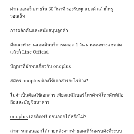
ฝาก-ถอนเร็วภายใน 30 วินาที รองรับทุกแบงค์ แล้วก็ทรู
วอลเล็ท
การผลักดันและสนับสนุนลูกค้า
มีคณะทำงานแอดมินบริการตลอด 1 วัน ผ่านหนทางแชทสด
แล้วก็ Line Official
ปัญหาที่มักพบเกี่ยวกับ onoplus
สมัคร onoplus ต้องใช้เอกสารอะไรบ้าง?
ไม่จำเป็นต้องใช้เอกสาร เพียงแต่มีเบอร์โทรศัพท์โทรศัพท์มือ
ถือและบัญชีธนาคาร
onoplus
เครดิตฟรี ถอนออกได้หรือไม่?
สามารถถอนออกได้ภายหลังจากทำยอดเทิร์นครบดังที่ระบบ