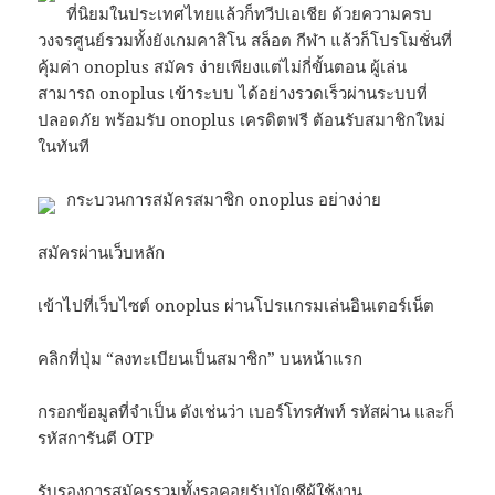
ที่นิยมในประเทศไทยแล้วก็ทวีปเอเชีย ด้วยความครบ
วงจรศูนย์รวมทั้งยังเกมคาสิโน สล็อต กีฬา แล้วก็โปรโมชั่นที่
คุ้มค่า onoplus สมัคร ง่ายเพียงแต่ไม่กี่ขั้นตอน ผู้เล่น
สามารถ onoplus เข้าระบบ ได้อย่างรวดเร็วผ่านระบบที่
ปลอดภัย พร้อมรับ onoplus เครดิตฟรี ต้อนรับสมาชิกใหม่
ในทันที
กระบวนการสมัครสมาชิก onoplus อย่างง่าย
สมัครผ่านเว็บหลัก
เข้าไปที่เว็บไซต์ onoplus ผ่านโปรแกรมเล่นอินเตอร์เน็ต
คลิกที่ปุ่ม “ลงทะเบียนเป็นสมาชิก” บนหน้าแรก
กรอกข้อมูลที่จำเป็น ดังเช่นว่า เบอร์โทรศัพท์ รหัสผ่าน และก็
รหัสการันตี OTP
รับรองการสมัครรวมทั้งรอคอยรับบัญชีผู้ใช้งาน