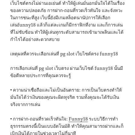
เว็บไซต์ตรงไม่ผ่านเอเย่นต์ ทำให้ผู้เล่นมั่นอกมั่นใจได้ในเรื่อง
ของความปลอดภัย การฝาก-ถอนที่รวดเร็วทันใจ และจังหวะ
ในการชนะที่สูง เว็บนี้ยังมีเกมสล็อตนานัปการให้เลือก
เล่นfunny18 แล้วก็แต่ละเกมก็มีกราฟิกที่งาม และก็การเล่น
ที่ไม่ซับซ้อน ทำให้ผู้เล่นทุกระดับสามารถเข้ามาเพลินและได้
กำไรได้อย่างสะดวกสบาย
เหตุผลที่ควรจะเลือกเล่นที่ pg slot เว็บไซต์ตรง funny18
การเลือกเล่นที่ pg slot เว็บตรง ผ่านเว็บไซต์ funny18 นั้นมี
ข้อดีหลายประการที่คุณควรจะรู้
• ความน่าเชื่อถือและไม่เป็นอันตราย: การเป็นเว็บตรงทำให้
มั่นใจได้ว่าเงินของคุณจะผิดทุจริต รวมทั้งคุณจะได้รับเงิน
จริงจากการเล่น
• การฝาก-ถอนที่รวดเร็วทันใจ:
Funny18
ระบบวิธีการทำ
ธุรกรรมตรงนี้เป็นแบบอัตโนมัติ ทำให้คุณสามารถฝากและก็
เบิกเงินได้ภายในช่วงเวลาไม่กี่นาที