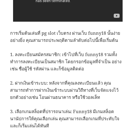
การเริ่มต้นเล่นที่ pg slot เว็บตรง ผ่านเว็บ funny18 นั้นง่าย
อย่างยิ่ง คุณสามารถประพฤติตามลำดับต่อไปนี้เพื่อเริ่มต้น
1. ลงทะเบียนสมัครสมาชิก: เข้าไปที่เว็บ funny18 รวมทั้ง
ทำการลงทะเบียนเป็นสมาชิก โดยกรอกข้อมูลที่จำเป็น อย่าง
เช่น ชื่อผู้ใช้ รหัสผ่าน และก็ข้อมูลติดต่อ
2. ฝากเงินเข้าระบบ: หลังจากที่คุณลงทะเบียนแล้ว คุณ
สามารถทำการฝากเงินเข้าระบบผ่านวิถีทางที่เว็บจัดแจงไว้
ยกตัวอย่างเช่น โอนผ่านธนาคาร หรือใช้วอลเล็ท
3. เลือกเกมสล็อตที่ปรารถนาเล่น: Funny18 มีเกมสล็อต
นานัปการให้คุณเลือกเล่น คุณสามารถเลือกเกมที่ประทับใจ
และก็เริ่มเล่นได้ทันที