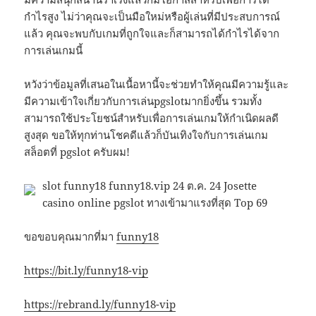
กำไรสูง ไม่ว่าคุณจะเป็นมือใหม่หรือผู้เล่นที่มีประสบการณ์
แล้ว คุณจะพบกับเกมที่ถูกใจและก็สามารถได้กำไรได้จาก
การเล่นเกมนี้
หวังว่าข้อมูลที่เสนอในเนื้อหานี้จะช่วยทำให้คุณมีความรู้และ
มีความเข้าใจเกี่ยวกับการเล่นpgslotมากยิ่งขึ้น รวมทั้ง
สามารถใช้ประโยชน์สำหรับเพื่อการเล่นเกมให้กำเนิดผลดี
สูงสุด ขอให้ทุกท่านโชคดีแล้วก็บันเทิงใจกับการเล่นเกม
สล็อตที่ pgslot ครับผม!
slot funny18 funny18.vip 24 ต.ค. 24 Josette
casino online pgslot ทางเข้ามาแรงที่สุด Top 69
ขอขอบคุณมากที่มา
funny18
https://bit.ly/funny18-vip
https://rebrand.ly/funny18-vip