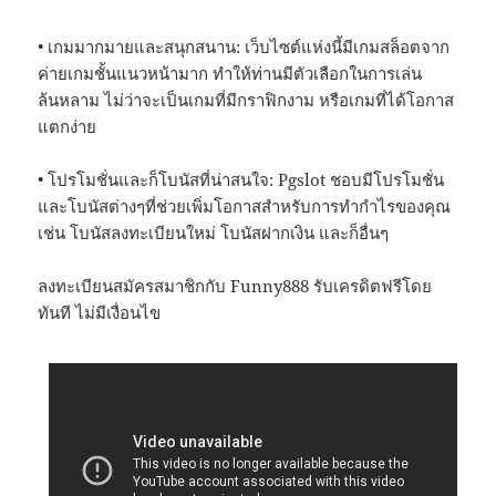
• เกมมากมายและสนุกสนาน: เว็บไซต์แห่งนี้มีเกมสล็อตจาก
ค่ายเกมชั้นแนวหน้ามาก ทำให้ท่านมีตัวเลือกในการเล่น
ล้นหลาม ไม่ว่าจะเป็นเกมที่มีกราฟิกงาม หรือเกมที่ได้โอกาส
แตกง่าย
• โปรโมชั่นและก็โบนัสที่น่าสนใจ: Pgslot ชอบมีโปรโมชั่น
และโบนัสต่างๆที่ช่วยเพิ่มโอกาสสำหรับการทำกำไรของคุณ
เช่น โบนัสลงทะเบียนใหม่ โบนัสฝากเงิน และก็อื่นๆ
ลงทะเบียนสมัครสมาชิกกับ Funny888 รับเครดิตฟรีโดย
ทันที ไม่มีเงื่อนไข