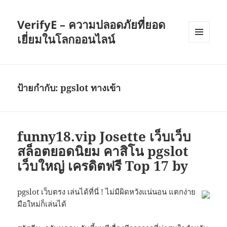
VerifyE – ความปลอดภัยที่ยอด
เยี่ยมในโลกออนไลน์
เมนู
และวิด
เจ็ต
ป้ายกำกับ:
pgslot ทางเข้า
funny18.vip Josette เว็บเว็บ
สล็อตยอดนิยม คาสิโน pgslot
เว็บใหญ่ เครดิตฟรี Top 17 by
pgslot เว็บตรง เล่นได้ที่นี่ ! ไม่มีผิดหวังแน่นอน แตกง่าย
มือใหม่ก็เล่นได้