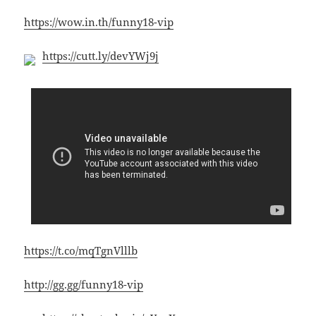
https://wow.in.th/funny18-vip
https://cutt.ly/devYWj9j
https://t.co/mqTgnVlllb
http://gg.gg/funny18-vip