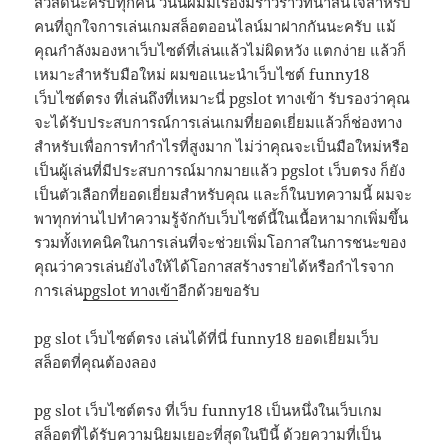
สวัสดีนะครับทุกคน วันนี้ผมมีเรื่องมีราวราวที่น่าสนใจสำหรับ
คนที่ถูกใจการเล่นเกมสล็อตออนไลน์มาฝากกันนะครับ แม้
คุณกำลังมองหาเว็บไซต์ที่เล่นแล้วไม่ผิดหวัง แตกง่าย แล้วก็
เหมาะสำหรับมือใหม่ ผมขอแนะนำเว็บไซต์ funny18
เว็บไซต์ตรง ที่เล่นถึงที่เหมาะนี่ pgslot ทางเข้า รับรองว่าคุณ
จะได้รับประสบการณ์การเล่นเกมที่ยอดเยี่ยมแล้วก็ช่องทาง
สำหรับเพื่อการทำกำไรที่สูงมาก ไม่ว่าคุณจะเป็นมือใหม่หรือ
เป็นผู้เล่นที่มีประสบการณ์มากมายแล้ว pgslot เว็บตรง ก็ยัง
เป็นตัวเลือกที่ยอดเยี่ยมสำหรับคุณ และก็ในบทความนี้ ผมจะ
พาทุกท่านไปทำความรู้จักกับเว็บไซต์นี้ในเนื้อหามากเพิ่มขึ้น
รวมทั้งเทคนิคในการเล่นที่จะช่วยเพิ่มโอกาสในการชนะของ
คุณว่าควรเล่นยังไงให้ได้โอกาสสร้างรายได้หรือกำไรจาก
การเล่น
pgslot ทางเข้า
อีกด้วยขอรับ
pg slot เว็บไซต์ตรง เล่นได้ที่นี่ funny18 ยอดเยี่ยมเว็บ
สล็อตที่คุณต้องลอง
pg slot เว็บไซต์ตรง ที่เว็บ funny18 เป็นหนึ่งในเว็บเกม
สล็อตที่ได้รับความนิยมเยอะที่สุดในปีนี้ ด้วยความที่เป็น