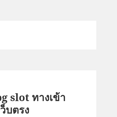
g slot ทางเข้า
เว็บตรง