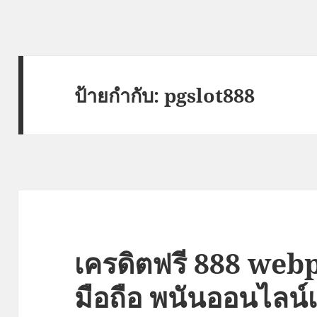
ป้ายกำกับ:
pgslot888
เครดิตฟรี 888 webp
มือถือ พนันออนไลน์