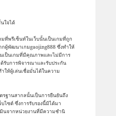
่นใจได้
มที่พรีเซ็นท์ในเว็บนั้นเป็นเกมที่ถูก
กผู้พัฒนาเกมgaojing888 ซึ่งทำให้
นั้นเป็นเกมที่มีคุณภาพและไม่มีการ
ังได้รับการพิจารณาและรับประกัน
ให้ผู้เล่นเชื่อมั่นได้ในความ
าตรฐานสากลนั้นเป็นการยืนยันถึง
ซต์ ซึ่งการรับรองนี้มิได้มา
มินจากหน่วยงานที่มีความชำนิ