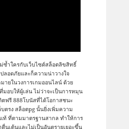
ซ้ำใครกับเว็บไซต์สล็อตลิขสิทธิ์
ามปลอดภัยและก็ความน่าวางใจ
ากมายในวงการเกมออนไลน์ ด้วย
มอบให้ผู้เล่น ไม่ว่าจะเป็นการหมุน
รดิตฟรี 888โบนัสที่ได้โอกาสชนะ
บตรง สล็อตpg นั้นยิ่งเพิ่มความ
ทธิ์แท้ ที่ตามมาตรฐานสากล ทำให้การ
าตื่นเต้นและไม่เป็นอันตรายเยอะขึ้น