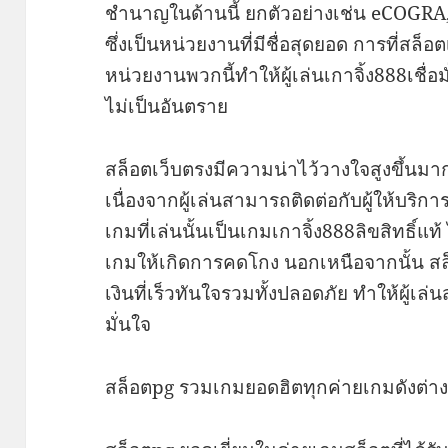
ชำนาญในด้านนี้ ยกตัวอย่างเช่น eCOGRA
ซึ่งเป็นหน่วยงานที่มีชื่อสุดยอด การที่สล็
หน่วยงานพวกนี้ทำให้ผู้เล่นเกาจิ้ง888เชื่อม
ไม่เป็นอันตราย
สล็อตเว็บตรงมีความน่าไว้วางใจสูงขึ้นมากยิ
เนื่องจากผู้เล่นสามารถติดต่อกับผู้ให้บริก
เกมที่เล่นนั้นเป็นเกมเกาจิ้ง888ลิขสิทธิ์แ
เกมให้เกิดการคดโกง นอกเหนือจากนั้น ส
เงินที่เร็วทันใจรวมทั้งปลอดภัย ทำให้ผู้เ
มั่นใจ
สล็อตpg รวมเกมยอดฮิตทุกค่ายเกมดังต่าง