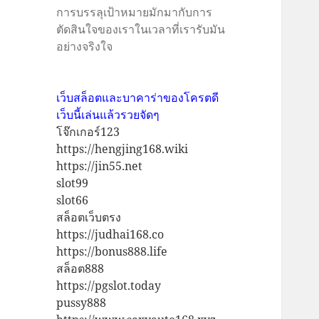
การบรรลุเป้าหมายมักมากับการ
ตัดสินใจของเราในเวลาที่เรารับมัน
อย่างจริงใจ
เว็บสล็อตและบาคาร่าของโครตดี
เว็บนี้เล่นแล้วรวยจัดๆ
โจ๊กเกอร์123
https://hengjing168.wiki
https://jin55.net
slot99
slot66
สล็อตเว็บตรง
https://judhai168.co
https://bonus888.life
สล็อต888
https://pgslot.today
pussy888