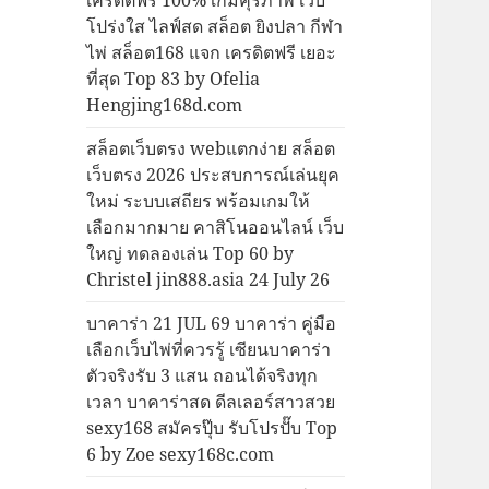
เครดิตฟรี 100% เกมคุรภาพ เว็บ
โปร่งใส ไลฟ์สด สล็อต ยิงปลา กีฬา
ไพ่ สล็อต168 แจก เครดิตฟรี เยอะ
ที่สุด Top 83 by Ofelia
Hengjing168d.com
สล็อตเว็บตรง webแตกง่าย สล็อต
เว็บตรง 2026 ประสบการณ์เล่นยุค
ใหม่ ระบบเสถียร พร้อมเกมให้
เลือกมากมาย คาสิโนออนไลน์ เว็บ
ใหญ่ ทดลองเล่น Top 60 by
Christel jin888.asia 24 July 26
บาคาร่า 21 JUL 69 บาคาร่า คู่มือ
เลือกเว็บไพ่ที่ควรรู้ เซียนบาคาร่า
ตัวจริงรับ 3 แสน ถอนได้จริงทุก
เวลา บาคาร่าสด ดีลเลอร์สาวสวย
sexy168 สมัครปุ๊บ รับโปรปั๊บ Top
6 by Zoe sexy168c.com