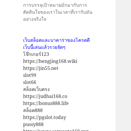
การบรรลุเป้าหมายมักมากับการ
ตัดสินใจของเราในเวลาที่เรารับมัน
อย่างจริงใจ
เว็บสล็อตและบาคาร่าของโครตดี
เว็บนี้เล่นแล้วรวยจัดๆ
โจ๊กเกอร์123
https://hengjing168.wiki
https://jin55.net
slot99
slot66
สล็อตเว็บตรง
https://judhai168.co
https://bonus888.life
สล็อต888
https://pgslot.today
pussy888