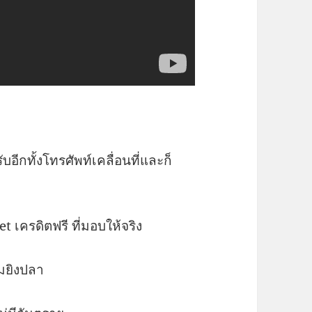
บอีกทั้งโทรศัพท์เคลื่อนที่และก็
t เครดิตฟรี ที่มอบให้จริง
มยิงปลา