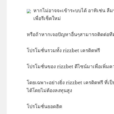
หากไม่อาจจะเข้าระบบได้ อาทิเช่น ลื
เพื่อรีเซ็ตใหม่
หรือถ้าหากเจอปัญหาอื่นๆสามารถติดต่อ
โปรโมชั่นรวมทั้ง rizzbet เครดิตฟรี
โปรโมชั่นของ rizzbet ดีไซน์มาเพื่อเพิ่ม
โดยเฉพาะอย่างยิ่ง rizzbet เครดิตฟรี ที่เป็
ได้โดยไม่ต้องลงทุนสูง
โปรโมชั่นยอดฮิต