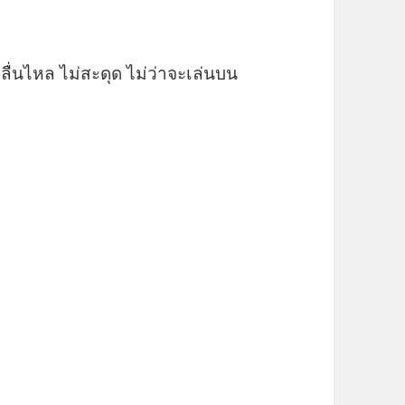
งลื่นไหล ไม่สะดุด ไม่ว่าจะเล่นบน