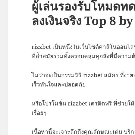
ผู้เล่นรองรับโหมดท
ลงเงินจริง Top 8 b
rizzbet เป็นหนึ่งในเว็บไซต์คาสิโนออนไลน์
ที่ล้ำสมัยรวมทั้งครอบคลุมทุกสิ่งที่มีความต
ไม่ว่าจะเป็นกรรมวิธี rizzbet สมัคร ที่ง่าย
เร็วทันใจและปลอดภัย
หรือโปรโมชั่น rizzbet เครดิตฟรี ที่ช่วยให้ผู
เรื่อยๆ
เนื้อหานี้จะเจาะลึกถึงคุณลักษณะเด่น บริ