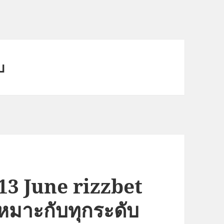
บ
 13 June rizzbet
เหมาะกับทุกระดับ