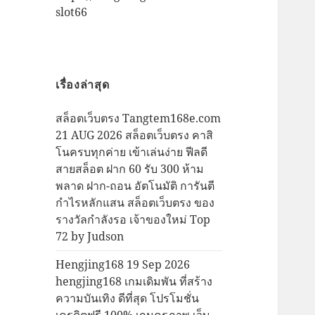
slot66
เรื่องล่าสุด
สล็อตเว็บตรง Tangtem168e.com
21 AUG 2026 สล็อตเว็บตรง คาสิ
โนครบทุกค่าย เข้าเล่นง่าย ฟีลดี
สายสล็อต ฝาก 60 รับ 300 ห้าม
พลาด ฝาก-ถอน อัตโนมัติ การันตี
กำไรหลักแสน สล็อตเว็บตรง ของ
รางวัลกำลังรอ เจ้าของใหม่ Top
72 by Judson
Hengjing168 19 Sep 2026
hengjing168 เกมเดิมพัน ที่สร้าง
ความบันเทิง ดีที่สุด โปรโมชั่น