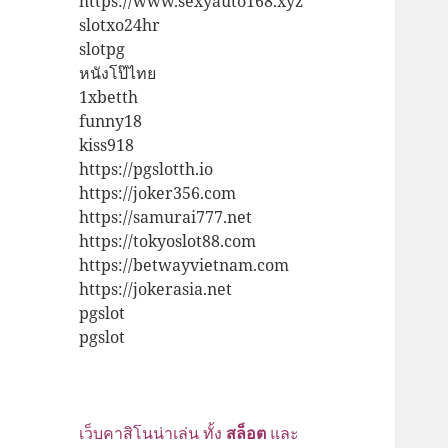
https://www.sexyauto168.xyz
slotxo24hr
slotpg
หนังโป๊ไทย
1xbetth
funny18
kiss918
https://pgslotth.io
https://joker356.com
https://samurai777.net
https://tokyoslot88.com
https://betwayvietnam.com
https://jokerasia.net
pgslot
pgslot
เว็บคาสิโนน่าเล่น ทั้ง
สล็อต
และ