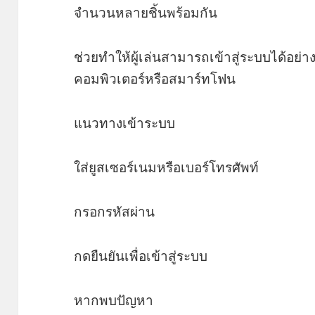
จำนวนหลายชิ้นพร้อมกัน
ช่วยทำให้ผู้เล่นสามารถเข้าสู่ระบบได้อย่า
คอมพิวเตอร์หรือสมาร์ทโฟน
แนวทางเข้าระบบ
ใส่ยูสเซอร์เนมหรือเบอร์โทรศัพท์
กรอกรหัสผ่าน
กดยืนยันเพื่อเข้าสู่ระบบ
หากพบปัญหา