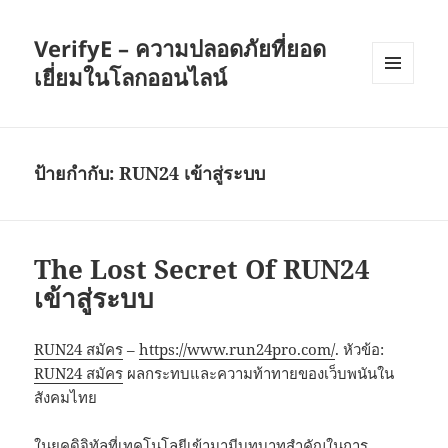
VerifyE – ความปลอดภัยที่ยอด
เยี่ยมในโลกออนไลน์
เมนู
และวิด
เจ็ต
ป้ายกำกับ:
RUN24 เข้าสู่ระบบ
The Lost Secret Of RUN24
เข้าสู่ระบบ
RUN24 สมัคร
–
https://www.run24pro.com/
. หัวข้อ:
RUN24 สมัคร
ผลกระทบและความท้าทายของเว็บพนันใน
สังคมไทย
ในยุคดิจิทัลที่เทคโนโลยีเข้ามามีบทบาทสำคัญในการ