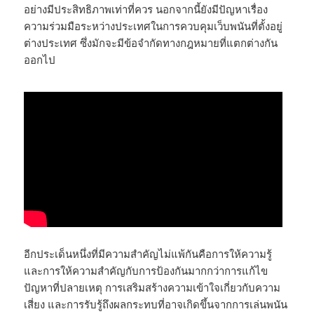
อย่างมีประสิทธิภาพเท่าที่ควร นอกจากนี้ยังมีปัญหาเรื่อง
ความร่วมมือระหว่างประเทศในการควบคุมเว็บพนันที่ตั้งอยู่
ต่างประเทศ ซึ่งมักจะมีข้อจำกัดทางกฎหมายที่แตกต่างกัน
ออกไป
อีกประเด็นหนึ่งที่มีความสำคัญไม่แพ้กันคือการให้ความรู้
และการให้ความสำคัญกับการป้องกันมากกว่าการแก้ไข
ปัญหาที่ปลายเหตุ การเสริมสร้างความเข้าใจเกี่ยวกับความ
เสี่ยง และการรับรู้ถึงผลกระทบที่อาจเกิดขึ้นจากการเล่นพนัน