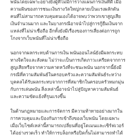
พนันโดยเฉพาะอย่างยิ่งผู้ที่ไม่มีการวางแผนการเงินที่ดี เมื่อ
ความฝันของการชนะเงินรางวัลใหญ่กลายเป็นแรงผลักดัน
คนที่ไม่สามารถควบคุมตนเองได้อาจพบว่าพวกเขาสูญเสีย
เงินจำนวนมาก และในบางกรณีอาจนำไปสู่การกู้ยืมเงินจาก
แหล่งที่ไม่น่าเชื่อถือ อีกทั้งยังมีเรื่องของการเสี่ยงต่อการถูก
โกงจากเว็บพนันที่ไม่น่าเชื่อถือ
นอกจากผลกระทบด้านการเงิน พนันออนไลน์ยังมีผลกระทบ
ทางจิตใจและสังคม ไม่ว่าจะเป็นการเกิดภาวะเครียดจากการ
สูญเสียหรือจากความคาดหวังที่จะชนะพนัน นอกจากนี้ยังมี
กรณีที่ความสัมพันธ์ในครอบครัวและความสัมพันธ์ระหว่าง
บุคคลได้รับผลกระทบจากการที่สมาชิกในครอบครัวหมกมุ่น
กับการเล่นพนัน สิ่งเหล่านี้อาจนำไปสู่ปัญหาความสัมพันธ์
และความขัดแย้งที่รุนแรงขึ้น
ในด้านกฎหมายและการจัดการ มีความท้าทายอย่างมากใน
การควบคุมและป้องกันการเข้าถึงของเว็บพนัน โดยเฉพาะ
เมื่อเว็บไซต์เหล่านี้สามารถเปลี่ยนที่อยู่โดเมนและเซิร์ฟเวอร์
ได้อย่างรวดเร็ว ทำให้การบล็อกหรือปิดกั้นไม่สามารถทำได้