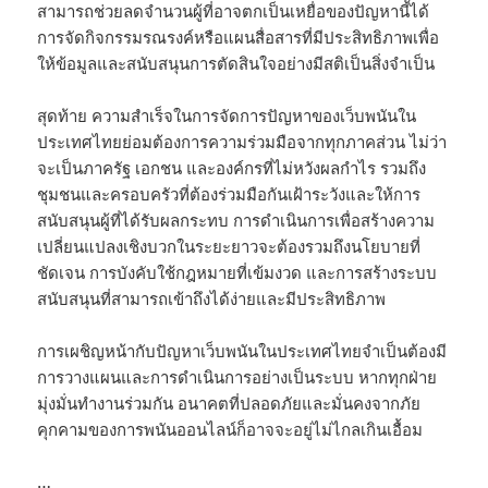
สามารถช่วยลดจำนวนผู้ที่อาจตกเป็นเหยื่อของปัญหานี้ได้
การจัดกิจกรรมรณรงค์หรือแผนสื่อสารที่มีประสิทธิภาพเพื่อ
ให้ข้อมูลและสนับสนุนการตัดสินใจอย่างมีสติเป็นสิ่งจำเป็น
สุดท้าย ความสำเร็จในการจัดการปัญหาของเว็บพนันใน
ประเทศไทยย่อมต้องการความร่วมมือจากทุกภาคส่วน ไม่ว่า
จะเป็นภาครัฐ เอกชน และองค์กรที่ไม่หวังผลกำไร รวมถึง
ชุมชนและครอบครัวที่ต้องร่วมมือกันเฝ้าระวังและให้การ
สนับสนุนผู้ที่ได้รับผลกระทบ การดำเนินการเพื่อสร้างความ
เปลี่ยนแปลงเชิงบวกในระยะยาวจะต้องรวมถึงนโยบายที่
ชัดเจน การบังคับใช้กฎหมายที่เข้มงวด และการสร้างระบบ
สนับสนุนที่สามารถเข้าถึงได้ง่ายและมีประสิทธิภาพ
การเผชิญหน้ากับปัญหาเว็บพนันในประเทศไทยจำเป็นต้องมี
การวางแผนและการดำเนินการอย่างเป็นระบบ หากทุกฝ่าย
มุ่งมั่นทำงานร่วมกัน อนาคตที่ปลอดภัยและมั่นคงจากภัย
คุกคามของการพนันออนไลน์ก็อาจจะอยู่ไม่ไกลเกินเอื้อม
…