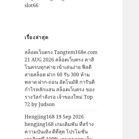
slot66
เรื่องล่าสุด
สล็อตเว็บตรง Tangtem168e.com
21 AUG 2026 สล็อตเว็บตรง คาสิ
โนครบทุกค่าย เข้าเล่นง่าย ฟีลดี
สายสล็อต ฝาก 60 รับ 300 ห้าม
พลาด ฝาก-ถอน อัตโนมัติ การันตี
กำไรหลักแสน สล็อตเว็บตรง ของ
รางวัลกำลังรอ เจ้าของใหม่ Top
72 by Judson
Hengjing168 19 Sep 2026
hengjing168 เกมเดิมพัน ที่สร้าง
ความบันเทิง ดีที่สุด โปรโมชั่น