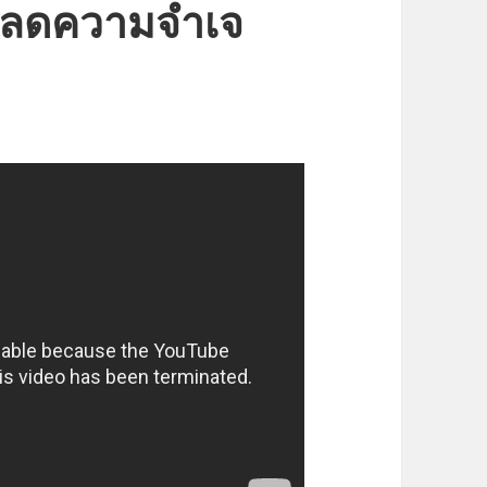
ับลดความจำเจ