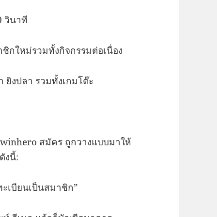
 วินาที
ชิกใหม่รวมทั้งกิจกรรมต่อเนื่อง
 ยิงปลา รวมทั้งเกมโต๊ะ
ตอน winhero สมัคร ถูกวางแบบมาให้
งนี้:
ทะเบียนเป็นสมาชิก”