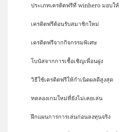
ประเภทเครดิตฟรีที่ winhero มอบให้
เครดิตฟรีต้อนรับสมาชิกใหม่
เครดิตฟรีจากกิจกรรมพิเศษ
โบนัสจากการเชื้อเชิญเพื่อนฝูง
วิธีใช้เครดิตฟรีให้กำเนิดผลดีสูงสุด
ทดลองเกมใหม่ที่ยังไม่เคยเล่น
ฝึกแผนการการเล่นก่อนลงทุนจริง