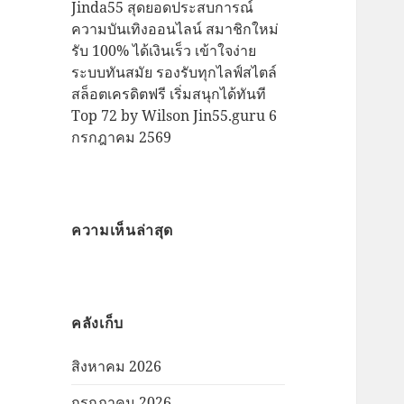
Jinda55 สุดยอดประสบการณ์
ความบันเทิงออนไลน์ สมาชิกใหม่
รับ 100% ได้เงินเร็ว เข้าใจง่าย
ระบบทันสมัย รองรับทุกไลฟ์สไตล์
สล็อตเครดิตฟรี เริ่มสนุกได้ทันที
Top 72 by Wilson Jin55.guru 6
กรกฎาคม 2569
ความเห็นล่าสุด
คลังเก็บ
สิงหาคม 2026
กรกฎาคม 2026