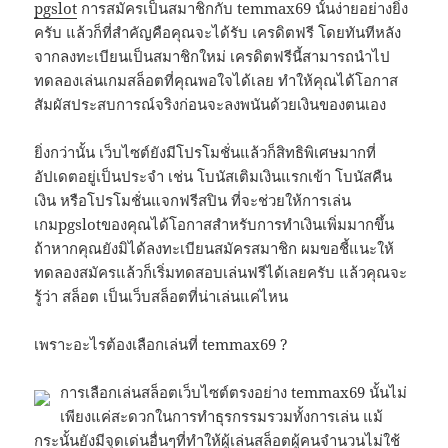
pgslot
การสมัครเป็นสมาชิกกับ temmax69 นั้นง่ายอย่างยิ่ง
ครับ แล้วก็ที่สำคัญคือคุณจะได้รับ เครดิตฟรี โดยทันทีหลัง
จากลงทะเบียนเป็นสมาชิกใหม่ เครดิตฟรีนี้สามารถนำไป
ทดลองเล่นเกมสล็อตที่คุณพอใจได้เลย ทำให้คุณได้โอกาส
สัมผัสประสบการณ์จริงก่อนจะลงพนันด้วยเงินของตนเอง
ยิ่งกว่านั้น เว็บไซต์ยังมีโปรโมชั่นแล้วก็สิทธิพิเศษมากที่
อัปเดตอยู่เป็นประจำ เช่น โบนัสเติมเงินแรกเข้า โบนัสคืน
เงิน หรือโปรโมชั่นแจกฟรีสปิน ที่จะช่วยให้การเล่น
เกมpgslotของคุณได้โอกาสสำหรับการทำเงินเพิ่มมากขึ้น
ถ้าหากคุณยังมิได้ลงทะเบียนสมัครสมาชิก ผมขอชี้แนะให้
ทดลองสมัครแล้วก็เริ่มทดสอบเล่นฟรีได้เลยครับ แล้วคุณจะ
รู้ว่า สล็อต เป็นเว็บสล็อตที่น่าเล่นแค่ไหน
เพราะอะไรต้องเลือกเล่นที่ temmax69 ?
การเลือกเล่นสล็อตเว็บไซต์ตรงอย่าง temmax69 นั้นไม่
เพียงแค่สะดวกในการทำธุรกรรมรวมทั้งการเล่น แม้
กระนั้นยังมีจุดเด่นอื่นๆที่ทำให้ผู้เล่นสล็อตผู้คนจำนวนไม่ใช้