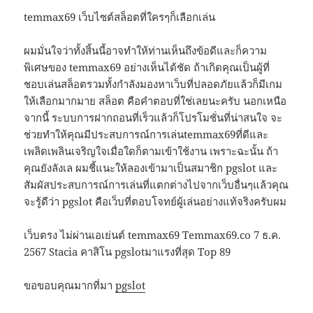
temmax69 เว็บไซต์สล็อตที่ใครๆก็เลือกเล่น
ผมมั่นใจว่าทั้งสิ้นนี้อาจทำให้ท่านเห็นถึงข้อดีและก็ความ
พิเศษของ temmax69 อย่างเห็นได้ชัด ถ้าเกิดคุณเป็นผู้ที่
ชอบเล่นสล็อตรวมทั้งกำลังมองหาเว็บที่ปลอดภัยแล้วก็มีเกม
ให้เลือกมากมาย สล็อต คือคำตอบที่ใช่เลยนะครับ นอกเหนือ
จากนี้ ระบบการฝากถอนที่เร็วแล้วก็โปรโมชั่นที่น่าสนใจ จะ
ช่วยทำให้คุณมีประสบการณ์การเล่นtemmax69ที่ดีและ
เพลิดเพลินเจริญใจเมื่อใดก็ตามเข้าใช้งาน เพราะฉะนั้น ถ้า
คุณยังลังเล ผมชี้แนะให้ลองเข้ามาเป็นสมาชิก pgslot และ
สัมผัสประสบการณ์การเล่นที่แตกต่างไปจากเว็บอื่นๆแล้วคุณ
จะรู้ดีว่า pgslot คือเว็บที่ตอบโจทย์ผู้เล่นอย่างแท้จริงครับผม
เว็บตรง ไม่ผ่านเอเย่นต์ temmax69 Temmax69.co 7 ธ.ค.
2567 Stacia คาสิโน pgslotมาแรงที่สุด Top 89
ขอขอบคุณมากที่มา
pgslot