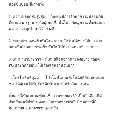
น้อยชื่นชอบ ซึ่งรวมทั้ง
1. ความปลอดภัยสูงสุด – เว็บตรงมีการรักษาความปลอดภัย
ที่ตามมาตรฐาน ทำให้ผู้เล่นเชื่อมั่นได้ว่าข้อมูลรวมทั้งเงินของ
พวกเขาจะถูกรักษาไว้อย่างดี
2. ระบบฝากถอนเร็วทันใจ – ระบบอัตโนมัติช่วยให้การฝาก
ถอนเป็นไปอย่างรวดเร็ว ทันใจ ไม่ต้องรอคอยข้าราชการ
3. เกมนานาประการ – มีเกมสล็อตจากค่ายดังอย่าง สล็อต
PG และก็ค่ายอื่นๆให้เลือกเล่นจำนวนมาก
4. โปรโมชั่นที่คุ้มค่า – โปรโมชั่นรวมทั้งโบนัสที่อัปเดตเสมอ
ช่วยให้ผู้เล่นได้รับสิทธิพิเศษมากสำหรับในการเล่น
ทั้งผองนี้เป็นเหตุผลที่ผมเชื่อว่า temmax69 เป็นตัวเลือกที่ดี
สำหรับคนที่กำลังมองหาเว็บtemmax69เว็บไซต์ตรงที่มี
คุณภาพและมาตรฐานสูงขอรับ