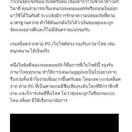
ว่าเป็นจุดแข็งของเว็บนี้ครับผม เนื่องจากว่าในช่วงเวลาไม่กี่
วินาที คุณสามารถเริ่มเล่นเกมtemmax69หรือถอนเงินออก
มาใช้ได้ในทันที ระบบยังมีการรักษาความปลอดภัยที่ตาม
มาตรฐานสากล ทำให้มั่นอกมั่นใจได้ว่าเงินของคุณจะถูก
จัดแจงอย่างดีและก็ไม่มีอันตรายแน่ๆขอรับ
เกมสล็อตจากค่าย PG เว็บไซต์ตรง รองรับภาษาไทย เล่น
สนุกสนาน ได้เงินจริง
หนึ่งในข้อดีของ temmax69 ก็คือการที่เว็บไซต์นี้ รองรับ
ภาษาไทยทุกเกม ทำให้การเล่นเกมpgslotเป็นไปอย่างราบ
รื่นรวมทั้งเข้าใจง่ายเพิ่มมากขึ้นครับผม โดยเฉพาะเกมสล็อต
จาก ค่าย PG ที่เป็นค่ายเกมมีชื่อเสียงระดับโลกที่มีกราฟิกที่
งาม และก็การเล่นที่ลื่นไหล ไม่ว่าคุณจะถูกใจธีมเกมแบบ
ไหน สล็อต มีให้เลือกนานัปการ