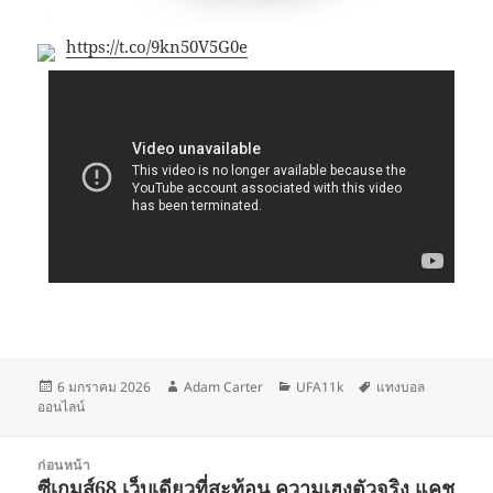
https://t.co/9kn50V5G0e
เขียน
ผู้
หมวด
ป้าย
6 มกราคม 2026
Adam Carter
UFA11k
แทงบอล
เมื่อ
เขียน
หมู่
กำกับ
ออนไลน์
แนะแนว
ก่อนหน้า
เรื่อง
ซีเกมส์68 เว็บเดียวที่สะท้อน ความเฮงตัวจริง แคช
เรื่อง