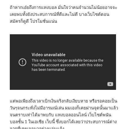
ถ้าหากเอ๋ยถึงการแทงบอล มั่นใจว่าคนจำนวนไม่น้อยอาจจะ
เคยพบทั้งยังประสบการณ์ที่ดีและไม่ดี บางเว็บไซต์ตอน
สมัครก็ดูดี โปรโมชั่นแน่น
แต่พอเพียงถึงเวลาเบิกเงินจริงกลับเงียบหาย หรือรอคอยเป็น
วันๆจนกระทั่งไม่มีอารมณ์เล่น ผมเองก็เคยผ่านจุดนั้นมาแล้ว
จนตราบเท่าได้มาพบกับ แทงบอลออนไลน์ เว็บไซต์พนัน
บอลชั้น 1 ในเอเชีย เว็บนี้ ซึ่งบอกได้เลยว่าประสบการณ์ต่าง
จากที่เคยเจอมาอย่างแจ่มแจ้ง