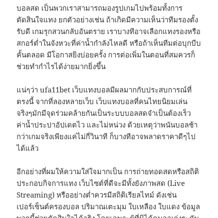
บอลสด เป็นพวกเราสามารถมองรูปเกมไปพร้อมทั้งการ
ตัดสินใจแทง ยกตัวอย่างเช่น ถ้าเกิดมีความเห็นว่าทีมรองตั้ง
รับดี เกมรุกสวนกลับอันตราย เราบางทีอาจเลือกแทงรองหรือ
สกอร์ต่ำในจังหวะที่ค่าน้ำกำลังไหลดี หรือถ้าเห็นทีมต่อบุกบีบ
คั้นตลอด มีโอกาสยิงบ่อยครั้ง การต่อเพิ่มในตอนที่สมควรก็
ช่วยทำกำไรได้ง่ายมากยิ่งขึ้น
แน่ๆว่า ufa11bet เว็บแทงบอลมีผลมากกับประสบการณ์ที่
ตรงนี้ จากที่ลองหลายเว็บ เว็บแทงบอลที่คนไทยนิยมเล่น
จริงๆมักมีจุดร่วมคล้ายกันเป็นระบบบอลสดจำเป็นต้องเร็ว
ค่าน้ำประปาอัปเดตไว และไม่หน่วง ด้วยเหตุว่าพนันบอลช้า
กว่าเกมจริงเพียงแค่ไม่กี่วินาที ก็บางทีอาจพลาดราคาดีๆไป
ได้แล้ว
อีกอย่างที่ผมให้ความใส่ใจมากเป็น การถ่ายทอดสดหรือสถิติ
ประกอบกิจการแทง เว็บไซต์ที่ดีจะมีทั้งยังภาพสด (Live
Streaming) หรืออย่างต่ำควรมีสถิติเรียลไทม์ ดังเช่น
เปอร์เซ็นต์ครองบอล ปริมาณเตะมุม ใบเหลือง ใบแดง ข้อมูล
พวกนี้ช่วยตัดสินใจได้จริง โดยเฉพาะผู้ที่มิได้ดูบอลเก่งระดับ