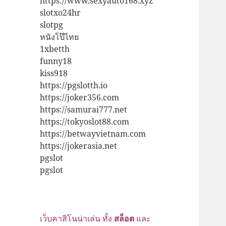
https://www.sexyauto168.xyz
slotxo24hr
slotpg
หนังโป๊ไทย
1xbetth
funny18
kiss918
https://pgslotth.io
https://joker356.com
https://samurai777.net
https://tokyoslot88.com
https://betwayvietnam.com
https://jokerasia.net
pgslot
pgslot
เว็บคาสิโนน่าเล่น ทั้ง
สล็อต
และ