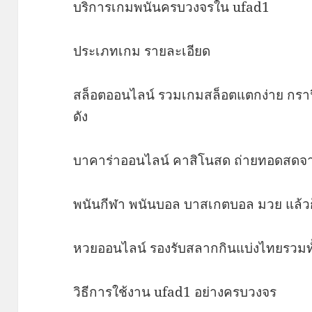
บริการเกมพนันครบวงจรใน ufad1
ประเภทเกม รายละเอียด
สล็อตออนไลน์ รวมเกมสล็อตแตกง่าย กราฟ
ดัง
บาคาร่าออนไลน์ คาสิโนสด ถ่ายทอดสดจาก
พนันกีฬา พนันบอล บาสเกตบอล มวย แล้วก็
หวยออนไลน์ รองรับสลากกินแบ่งไทยรวมทั้ง
วิธีการใช้งาน ufad1 อย่างครบวงจร