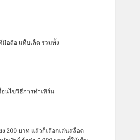
มือถือ แท็บเล็ต รวมทั้ง
่อนไขวิธีการทำเทิร์น
พียง 200 บาท แล้วก็เลือกเล่นสล็อต