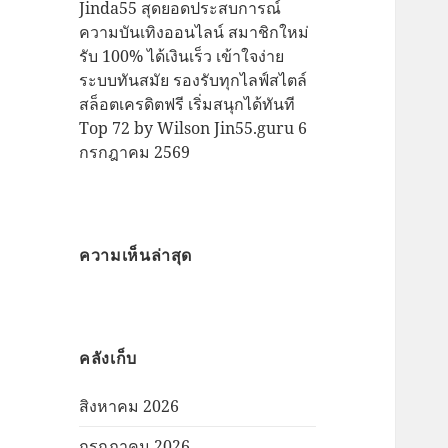
Jinda55 สุดยอดประสบการณ์
ความบันเทิงออนไลน์ สมาชิกใหม่
รับ 100% ได้เงินเร็ว เข้าใจง่าย
ระบบทันสมัย รองรับทุกไลฟ์สไตล์
สล็อตเครดิตฟรี เริ่มสนุกได้ทันที
Top 72 by Wilson Jin55.guru 6
กรกฎาคม 2569
ความเห็นล่าสุด
คลังเก็บ
สิงหาคม 2026
กรกฎาคม 2026