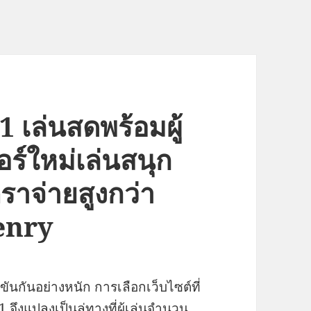
 เล่นสดพร้อมผู้
จอร์ใหม่เล่นสนุก
ัตราจ่ายสูงกว่า
Henry
นกันอย่างหนัก การเลือกเว็บไซต์ที่
d1 จึงแปลงเป็นลู่ทางที่ผู้เล่นจำนวน