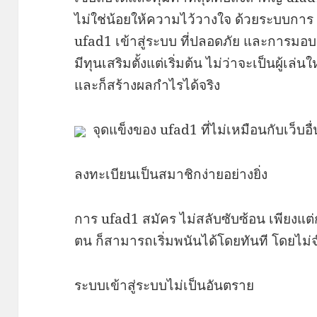
ไม่ใช่น้อยให้ความไว้วางใจ ด้วยระบบการ u
ufad1 เข้าสู่ระบบ ที่ปลอดภัย และการมอบ u
มีทุนเสริมตั้งแต่เริ่มต้น ไม่ว่าจะเป็นผู้เล่
และก็สร้างผลกำไรได้จริง
จุดแข็งของ ufad1 ที่ไม่เหมือนกับเว็บอื่
ลงทะเบียนเป็นสมาชิกง่ายอย่างยิ่ง
การ ufad1 สมัคร ไม่สลับซับซ้อน เพียงแต่ก
ตน ก็สามารถเริ่มพนันได้โดยทันที โดยไม่จ
ระบบเข้าสู่ระบบไม่เป็นอันตราย