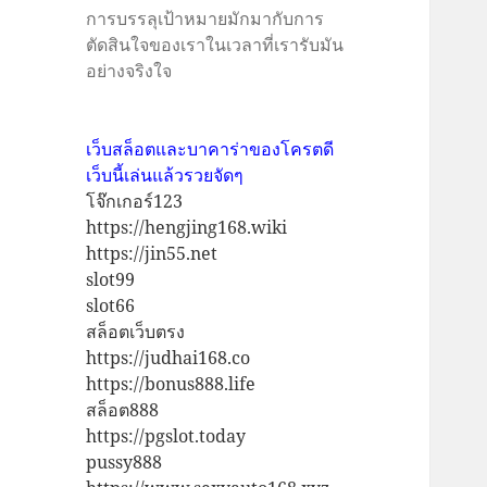
การบรรลุเป้าหมายมักมากับการ
ตัดสินใจของเราในเวลาที่เรารับมัน
อย่างจริงใจ
เว็บสล็อตและบาคาร่าของโครตดี
เว็บนี้เล่นแล้วรวยจัดๆ
โจ๊กเกอร์123
https://hengjing168.wiki
https://jin55.net
slot99
slot66
สล็อตเว็บตรง
https://judhai168.co
https://bonus888.life
สล็อต888
https://pgslot.today
pussy888