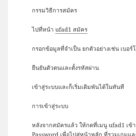
กรรมวิธีการสมัคร
ไปที่หน้า
ufad1 สมัคร
กรอกข้อมูลที่จำเป็น ยกตัวอย่างเช่น เบอร
ยืนยันตัวตนและตั้งรหัสผ่าน
เข้าสู่ระบบและก็เริ่มเดิมพันได้ในทันที
การเข้าสู่ระบบ
หลังจากสมัครแล้ว ให้กดที่เมนู ufad1 เข
Password เพื่อไปสู่หน้าหลัก ที่รวมเกมแล