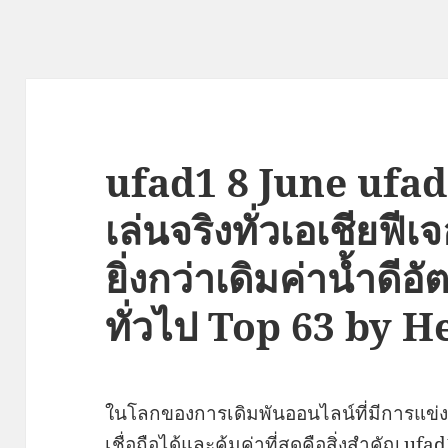
ufad1 8 June ufad1
เล่นจริงทั่วเอเชียฟีเ
ยิ่งกว่าเดิมค่าน้ำดีอ
ทั่วไป Top 63 by 
ในโลกของการเดิมพันออนไลน์ที่มีการแข่งขั
เชื่อถือได้และคุ้มค่าที่สุดคือสิ่งสำคัญ ufa