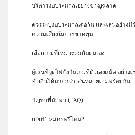
บริหารงบประมาณอย่างชาญฉลาด
ควรระบุงบประมาณต่อวัน และเล่นอย่างมีวิน
ความเสี่ยงในการขาดทุน
เลือกเกมที่เหมาะสมกับตนเอง
ผู้เล่นที่จุดโฟกัสในเกมที่ตัวเองถนัด อย่า
ทำเงินได้มากกว่าเล่นหลายเกมพร้อมกัน
ปัญหาที่มักพบ (FAQ)
ufad1
สมัครฟรีไหม?