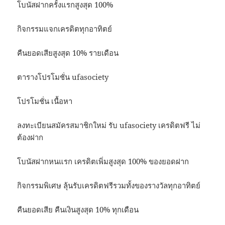
โบนัสฝากครั้งแรกสูงสุด 100%
กิจกรรมแจกเครดิตทุกอาทิตย์
คืนยอดเสียสูงสุด 10% รายเดือน
ตารางโปรโมชั่น ufasociety
โปรโมชั่น เนื้อหา
ลงทะเบียนสมัครสมาชิกใหม่ รับ ufasociety เครดิตฟรี ไม่
ต้องฝาก
โบนัสฝากหนแรก เครดิตเพิ่มสูงสุด 100% ของยอดฝาก
กิจกรรมพิเศษ ลุ้นรับเครดิตฟรีรวมทั้งของรางวัลทุกอาทิตย์
คืนยอดเสีย คืนเงินสูงสุด 10% ทุกเดือน