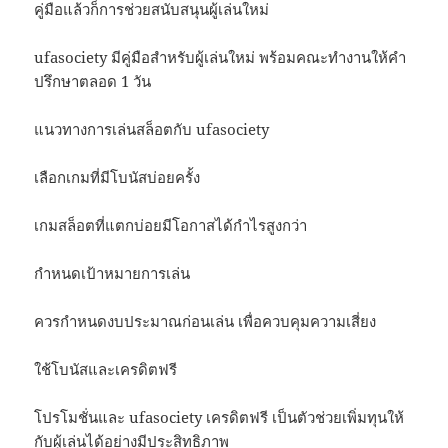
คู่มือแล้วก็การช่วยสนับสนุนผู้เล่นใหม่
ufasociety มีคู่มือสำหรับผู้เล่นใหม่ พร้อมคณะทำงานให้คำ
ปรึกษาตลอด 1 วัน
แนวทางการเล่นสล็อตกับ ufasociety
เลือกเกมที่มีโบนัสบ่อยครั้ง
เกมสล็อตที่แตกบ่อยมีโอกาสได้กำไรสูงกว่า
กำหนดเป้าหมายการเล่น
ควรกำหนดงบประมาณก่อนเล่น เพื่อควบคุมความเสี่ยง
ใช้โบนัสและเครดิตฟรี
โปรโมชั่นและ ufasociety เครดิตฟรี เป็นตัวช่วยเพิ่มทุนให้
กับผู้เล่นได้อย่างมีประสิทธิภาพ