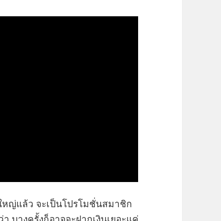
ใหญ่แล้ว จะเป็นโปรโมชั่นสมาชิก
ว่า บางครั้งก็อาจจะฝากเงินเยอะแค่