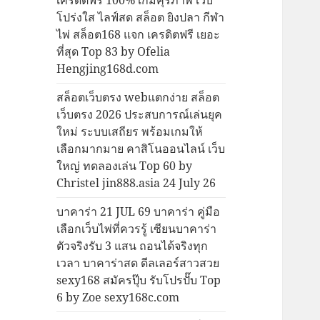
เครดิตฟรี 100% เกมคุรภาพ เว็บ
โปร่งใส ไลฟ์สด สล็อต ยิงปลา กีฬา
ไพ่ สล็อต168 แจก เครดิตฟรี เยอะ
ที่สุด Top 83 by Ofelia
Hengjing168d.com
สล็อตเว็บตรง webแตกง่าย สล็อต
เว็บตรง 2026 ประสบการณ์เล่นยุค
ใหม่ ระบบเสถียร พร้อมเกมให้
เลือกมากมาย คาสิโนออนไลน์ เว็บ
ใหญ่ ทดลองเล่น Top 60 by
Christel jin888.asia 24 July 26
บาคาร่า 21 JUL 69 บาคาร่า คู่มือ
เลือกเว็บไพ่ที่ควรรู้ เซียนบาคาร่า
ตัวจริงรับ 3 แสน ถอนได้จริงทุก
เวลา บาคาร่าสด ดีลเลอร์สาวสวย
sexy168 สมัครปุ๊บ รับโปรปั๊บ Top
6 by Zoe sexy168c.com