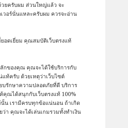
้วยครับผม ส่วนใหญ่แล้ว จะ
เวอร์นั่นแหละครับผม ควรจะอ่าน
่ยอดเยี่ยม คุณสมบัติเว็บตรงแท้
ลักของคุณ คุณจะได้ใช้บริการกับ
แน่แท้ครับ ด้วยเหตุว่าเว็บไซต์
บรักษาความปลอดภัยที่ดี บริการ
คุณได้สนุกกับเว็บตรงแท้ 100%
ั้น เรามีครบทุกข้อแน่นอน ถ้าเกิด
ยว่า คุณจะได้เล่นเกมรวมทั้งทำเงิน