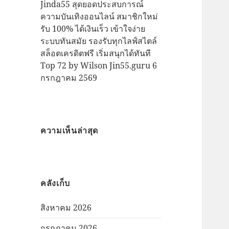
Jinda55 สุดยอดประสบการณ์
ความบันเทิงออนไลน์ สมาชิกใหม่
รับ 100% ได้เงินเร็ว เข้าใจง่าย
ระบบทันสมัย รองรับทุกไลฟ์สไตล์
สล็อตเครดิตฟรี เริ่มสนุกได้ทันที
Top 72 by Wilson Jin55.guru 6
กรกฎาคม 2569
ความเห็นล่าสุด
คลังเก็บ
สิงหาคม 2026
กรกฎาคม 2026