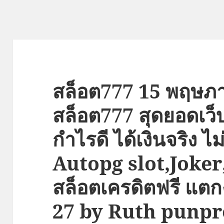
สล็อต777 15 พฤษภ
สล็อต777 สุดยอดเว็บ
กำไรดี ได้เงินจริง 
Autopg slot,Joke
สล็อตเครดิตฟรี แตกง
27 by Ruth punpr