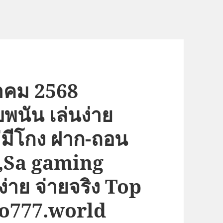
าคม 2568
พนัน เล่นง่าย
ไม่มีโกง ฝาก-ถอน
r,Sa gaming
่าย จ่ายจริง Top
o777.world