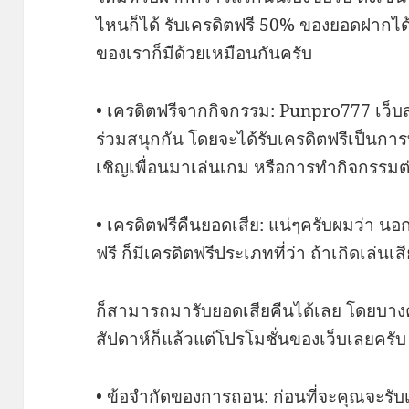
ไหนก็ได้ รับเครดิตฟรี 50% ของยอดฝากได้ใน
ของเราก็มีด้วยเหมือนกันครับ
• เครดิตฟรีจากกิจกรรม: Punpro777 เว็บส
ร่วมสนุกกัน โดยจะได้รับเครดิตฟรีเป็นกา
เชิญเพื่อนมาเล่นเกม หรือการทำกิจกรรมต่าง
• เครดิตฟรีคืนยอดเสีย: แน่ๆครับผมว่า น
ฟรี ก็มีเครดิตฟรีประเภทที่ว่า ถ้าเกิดเล่นเส
ก็สามารถมารับยอดเสียคืนได้เลย โดยบางค
สัปดาห์ก็แล้วแต่โปรโมชั่นของเว็บเลยครับ
• ข้อจำกัดของการถอน: ก่อนที่จะคุณจะรับ