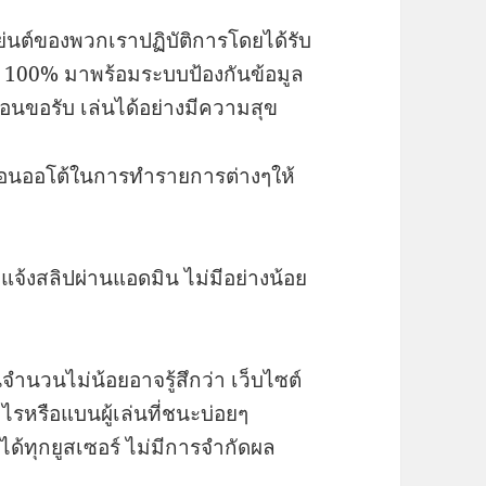
อเย่นต์ของพวกเราปฏิบัติการโดยได้รับ
อง 100% มาพร้อมระบบป้องกันข้อมูล
่นอนขอรับ เล่นได้อย่างมีความสุข
ถอนออโต้ในการทำรายการต่างๆให้
แจ้งสลิปผ่านแอดมิน ไม่มีอย่างน้อย
นจำนวนไม่น้อยอาจรู้สึกว่า เว็บไซต์
ำไรหรือแบนผู้เล่นที่ชนะบ่อยๆ
ได้ทุกยูสเซอร์ ไม่มีการจำกัดผล