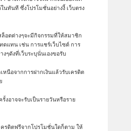
ทันที ซึ่งโปรโมชั่นอย่างงี้ เว็บตรง
ล็อตต่างๆจะมีกิจกรรมที่ให้สมาชิก
รทดแทน เช่น การแชร์เว็บไซต์ การ
ๆดังที่เว็บระบุนั่นเองขอรับ
อกเหนือจากการฝากเงินแล้วรับเครดิต
ีย
รั้งอาจจะรับเป็นรายวันหรือราย
เครดิตฟรีจากโปรโมชั่นใดก็ตาม ให้