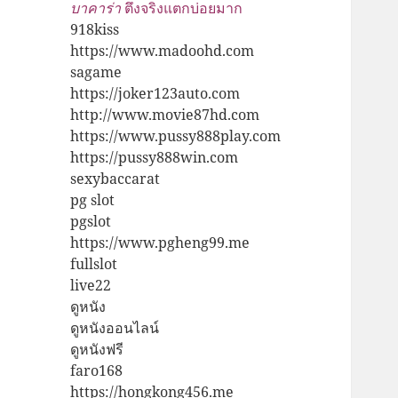
บาคาร่า
ตึงจริงแตกบ่อยมาก
918kiss
https://www.madoohd.com
sagame
https://joker123auto.com
http://www.movie87hd.com
https://www.pussy888play.com
https://pussy888win.com
sexybaccarat
pg slot
pgslot
https://www.pgheng99.me
fullslot
live22
ดูหนัง
ดูหนังออนไลน์
ดูหนังฟรี
faro168
https://hongkong456.me