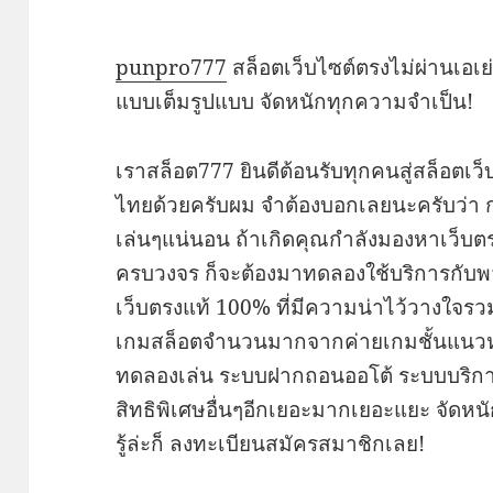
punpro777
สล็อตเว็บไซต์ตรงไม่ผ่านเอเย่
แบบเต็มรูปแบบ จัดหนักทุกความจำเป็น!
เราสล็อต777 ยินดีต้อนรับทุกคนสู่สล็อตเว็บ
ไทยด้วยครับผม จำต้องบอกเลยนะครับว่า ก
เล่นๆแน่นอน ถ้าเกิดคุณกำลังมองหาเว็บตรง
ครบวงจร ก็จะต้องมาทดลองใช้บริการกับพ
เว็บตรงแท้ 100% ที่มีความน่าไว้วางใจร
เกมสล็อตจำนวนมากจากค่ายเกมชั้นแนว
ทดลองเล่น ระบบฝากถอนออโต้ ระบบบริการสมาช
สิทธิพิเศษอื่นๆอีกเยอะมากเยอะแยะ จัดหนัก
รู้ล่ะก็ ลงทะเบียนสมัครสมาชิกเลย!