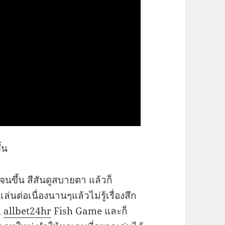
้น
จนขึ้น สีสันดูสบายตา แล้วก็
ต่อเนื่องนานๆแล้วไม่รู้เรื่องสึก
,
allbet24hr
Fish Game และก็