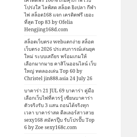
เครดิตฟรี 100% เกมคุรภาพ เว็บ
โปร่งใส ไลฟ์สด สล็อต ยิงปลา กีฬา
ไพ่ สล็อต168 แจก เครดิตฟรี เยอะ
ที่สุด Top 83 by Ofelia
Hengjing168d.com
สล็อตเว็บตรง webแตกง่าย สล็อต
เว็บตรง 2026 ประสบการณ์เล่นยุค
ใหม่ ระบบเสถียร พร้อมเกมให้
เลือกมากมาย คาสิโนออนไลน์ เว็บ
ใหญ่ ทดลองเล่น Top 60 by
Christel jin888.asia 24 July 26
บาคาร่า 21 JUL 69 บาคาร่า คู่มือ
เลือกเว็บไพ่ที่ควรรู้ เซียนบาคาร่า
ตัวจริงรับ 3 แสน ถอนได้จริงทุก
เวลา บาคาร่าสด ดีลเลอร์สาวสวย
sexy168 สมัครปุ๊บ รับโปรปั๊บ Top
6 by Zoe sexy168c.com