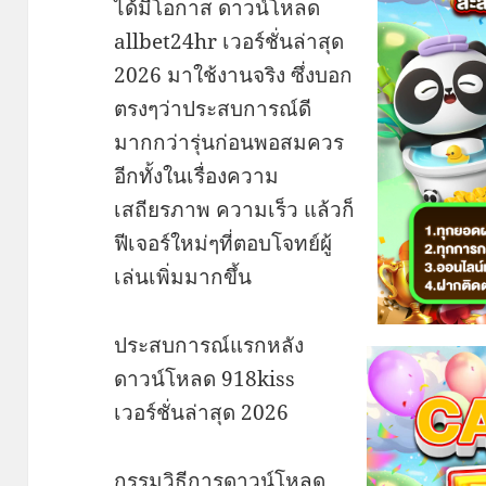
ได้มีโอกาส ดาวน์โหลด
allbet24hr เวอร์ชั่นล่าสุด
2026 มาใช้งานจริง ซึ่งบอก
ตรงๆว่าประสบการณ์ดี
มากกว่ารุ่นก่อนพอสมควร
อีกทั้งในเรื่องความ
เสถียรภาพ ความเร็ว แล้วก็
ฟีเจอร์ใหม่ๆที่ตอบโจทย์ผู้
เล่นเพิ่มมากขึ้น
ประสบการณ์แรกหลัง
ดาวน์โหลด 918kiss
เวอร์ชั่นล่าสุด 2026
กรรมวิธีการดาวน์โหลด