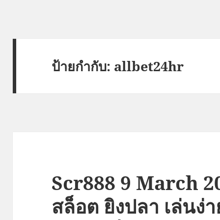
ป้ายกำกับ:
allbet24hr
Scr888 9 March 20
สล็อต ยิงปลา เล่นง่าย