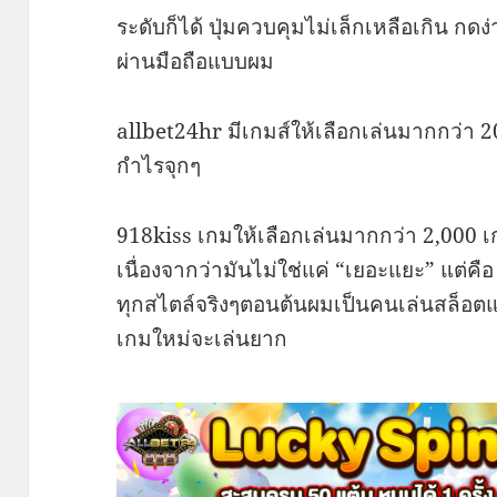
ระดับก็ได้ ปุ่มควบคุมไม่เล็กเหลือเกิน ก
ผ่านมือถือแบบผม
allbet24hr มีเกมส์ให้เลือกเล่นมากกว่า 200
กำไรจุกๆ
918kiss เกมให้เลือกเล่นมากกว่า 2,000 เ
เนื่องจากว่ามันไม่ใช่แค่ “เยอะแยะ” แต่คือ
ทุกสไตล์จริงๆตอนต้นผมเป็นคนเล่นสล็อตแ
เกมใหม่จะเล่นยาก