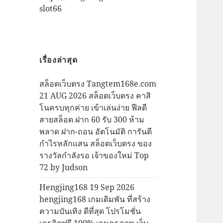
slot66
เรื่องล่าสุด
สล็อตเว็บตรง Tangtem168e.com
21 AUG 2026 สล็อตเว็บตรง คาสิ
โนครบทุกค่าย เข้าเล่นง่าย ฟีลดี
สายสล็อต ฝาก 60 รับ 300 ห้าม
พลาด ฝาก-ถอน อัตโนมัติ การันตี
กำไรหลักแสน สล็อตเว็บตรง ของ
รางวัลกำลังรอ เจ้าของใหม่ Top
72 by Judson
Hengjing168 19 Sep 2026
hengjing168 เกมเดิมพัน ที่สร้าง
ความบันเทิง ดีที่สุด โปรโมชั่น