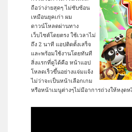
ถือว่าง่ายสุดๆ ไม่ซับซ้อน
เหมือนยุคเก่า ผม
ดาวน์โหลดผ่านทาง
เว็บไซต์โดยตรง ใช้เวลาไม่
ถึง 2 นาที แอปติดตั้งเสร็จ
และพร้อมใช้งานโดยทันที
สิ่งแรกที่ดูได้คือ หน้าแอป
โหลดเร็วขึ้นอย่างแจ่มแจ้ง
ไม่ว่าจะเป็นหน้าเลือกเกม
หรือหน้าเมนูต่างๆไม่มีอาการถ่วงให้หงุดหง