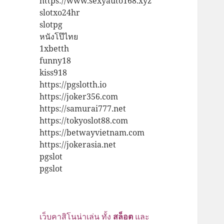
https://www.sexyauto168.xyz
slotxo24hr
slotpg
หนังโป๊ไทย
1xbetth
funny18
kiss918
https://pgslotth.io
https://joker356.com
https://samurai777.net
https://tokyoslot88.com
https://betwayvietnam.com
https://jokerasia.net
pgslot
pgslot
เว็บคาสิโนน่าเล่น ทั้ง
สล็อต
และ