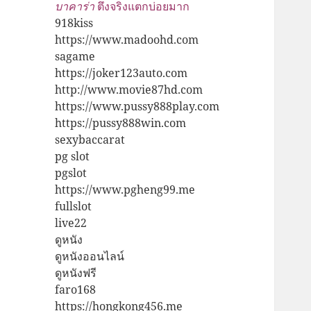
บาคาร่า
ตึงจริงแตกบ่อยมาก
918kiss
https://www.madoohd.com
sagame
https://joker123auto.com
http://www.movie87hd.com
https://www.pussy888play.com
https://pussy888win.com
sexybaccarat
pg slot
pgslot
https://www.pgheng99.me
fullslot
live22
ดูหนัง
ดูหนังออนไลน์
ดูหนังฟรี
faro168
https://hongkong456.me