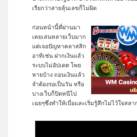
เรียกว่าสายลุ้นเลขก็ไม่ผิด
ก่อนหน้านี้ที่ผ่านมา
เคยเล่นหลายเว็บมาก
แต่เจอปัญหาคลาสสิก
อาทิเช่น ฝากเงินแล้ว
ระบบไม่อัปเดต โพย
หายบ้าง ถอนเงินแล้ว
จำต้องรอเป็นวัน หรือ
บางเว็บก็ปิดหนีไป
เฉยๆซึ่งทำให้เบื่อและเริ่มรู้สึกไม่ไว้ใจ