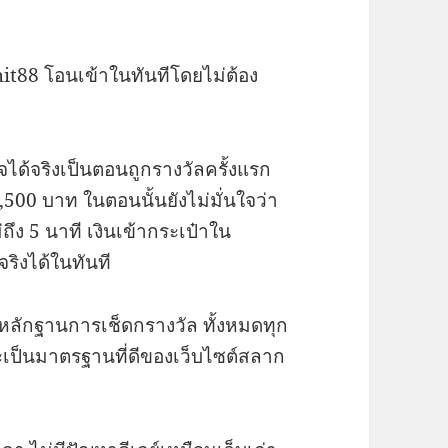
t88 โอนเข้าในทันทีโดยไม่ต้อง
ใจได้จริงเป็นตอนถูกรางวัลครั้งแรก
00 บาท ในตอนนั้นยังไม่มั่นใจว่า
ถึง 5 นาที เงินเข้ากระเป๋าใน
ริงได้ในทันที
งหลักฐานการเช็ดกรางวัล ทั้งหมดทุก
ละเป็นมาตรฐานที่ดีของเว็บไซต์สลาก