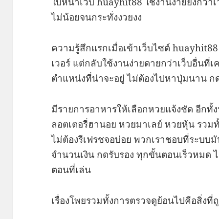
ใบหน้าเว็บ huayhit88 ใช้งานง่ายยิ่งกว่าเ
ไม่น้อยจนกระทั่งงวยงง
ความรู้สึกแรกเมื่อเข้าเว็บไซต์ huayhit88
เวอร์ แต่กลับใช้งานง่ายดายกว่าเว็บอื่นที่เค
ตำแหน่งที่น่าจะอยู่ ไม่ต้องไปหาปุ่มนาน ก
มีรายการอาหารให้เลือกหวยแจ้งชัด อีกทั
ลอตเตอรี่ฮานอย หวยมาเลย์ หวยหุ้น รวมทั้ง
ไม่ต้องรีเฟรชจอบ่อย พวกเราชอบที่ระบบมัน 
จำนวนเงิน กดรับรอง ทุกขั้นตอนเร็วหมด ไ
ตอนที่เล่น
เรื่องโพยรวมทั้งการตรวจดูย้อนไปคือสิ่งที่