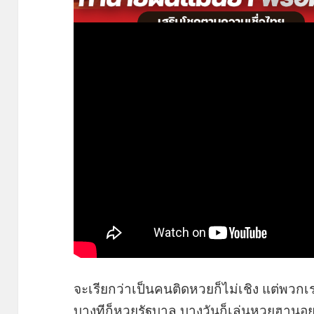
จะเรียกว่าเป็นคนติดหวยก็ไม่เชิง แต่พวกเ
บางทีก็หวยรัฐบาล บางวันก็เล่นหวยฮานอย