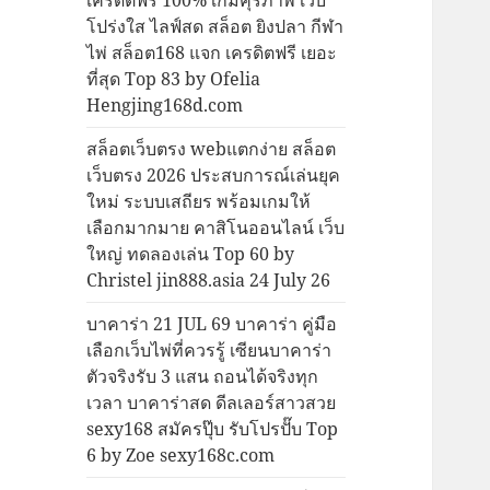
เครดิตฟรี 100% เกมคุรภาพ เว็บ
โปร่งใส ไลฟ์สด สล็อต ยิงปลา กีฬา
ไพ่ สล็อต168 แจก เครดิตฟรี เยอะ
ที่สุด Top 83 by Ofelia
Hengjing168d.com
สล็อตเว็บตรง webแตกง่าย สล็อต
เว็บตรง 2026 ประสบการณ์เล่นยุค
ใหม่ ระบบเสถียร พร้อมเกมให้
เลือกมากมาย คาสิโนออนไลน์ เว็บ
ใหญ่ ทดลองเล่น Top 60 by
Christel jin888.asia 24 July 26
บาคาร่า 21 JUL 69 บาคาร่า คู่มือ
เลือกเว็บไพ่ที่ควรรู้ เซียนบาคาร่า
ตัวจริงรับ 3 แสน ถอนได้จริงทุก
เวลา บาคาร่าสด ดีลเลอร์สาวสวย
sexy168 สมัครปุ๊บ รับโปรปั๊บ Top
6 by Zoe sexy168c.com