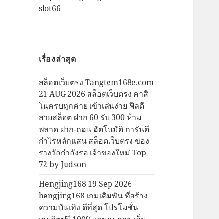
slot66
เรื่องล่าสุด
สล็อตเว็บตรง Tangtem168e.com
21 AUG 2026 สล็อตเว็บตรง คาสิ
โนครบทุกค่าย เข้าเล่นง่าย ฟีลดี
สายสล็อต ฝาก 60 รับ 300 ห้าม
พลาด ฝาก-ถอน อัตโนมัติ การันตี
กำไรหลักแสน สล็อตเว็บตรง ของ
รางวัลกำลังรอ เจ้าของใหม่ Top
72 by Judson
Hengjing168 19 Sep 2026
hengjing168 เกมเดิมพัน ที่สร้าง
ความบันเทิง ดีที่สุด โปรโมชั่น