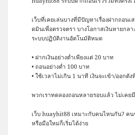
huayhit88 ระบบฝากถอนเร็วรวมทั้งตรงเวลา
เว็บที่เคยเล่นบางที่มีปัญหาเรื่องฝากถอ
ดมินเพื่อตรวจตรา บางโอกาสเงินหายกลางท
ระบบปฏิบัติงานอัตโนมัติหมด
• ฝากเงินอย่างต่ำเพียงแต่ 20 บาท
• ถอนอย่างต่ำ 100 บาท
• ใช้เวลาไม่เกิน 1 นาที เงินจะเข้า/ออกดังท
พวกเราทดลองถอนหลายรอบแล้ว ไม่เคยมีป
เว็บ huayhit88 เหมาะกับคนไหนกัน? คนชอบ
หรือมือใหม่ก็เริ่มได้ง่าย