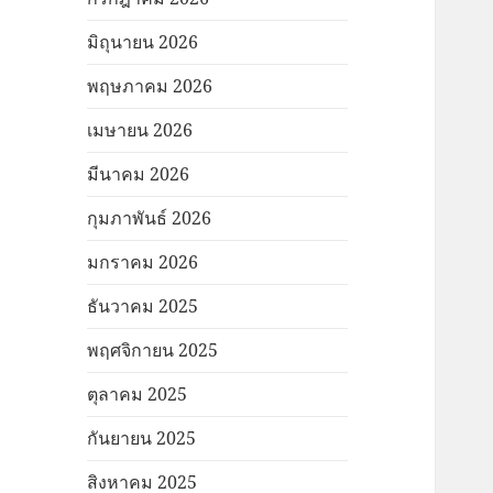
มิถุนายน 2026
พฤษภาคม 2026
เมษายน 2026
มีนาคม 2026
กุมภาพันธ์ 2026
มกราคม 2026
ธันวาคม 2025
พฤศจิกายน 2025
ตุลาคม 2025
กันยายน 2025
สิงหาคม 2025