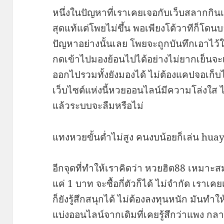
หนึ่งในปัญหาที่เราเคยเจอกับเว็บสลากกิน
สุดแท้แต่โพยไม่ขึ้น พอเพียงโต้วาทีก็โดนบ
ปัญหาอย่างนั้นเลย โพยจะถูกบันทึกเอาไว้
กดเข้าไปมองย้อนไปได้อย่างไม่ยากเย็นจะเ
ออกไปรวมทั้งยังมองได้ ไม่ต้องแคปจอเก็บไว
เว็บไซต์แห่งนี้หวยออนไลน์มีความโล่งใส ไ
แล้วระบบจะลืมหรือไม่
แทงหวยขั้นต่ำไม่สูง คนงบน้อยก็เล่น huay
อีกจุดที่ทำให้เราคิดว่า หวยฮิต88 เหมาะสม
แค่ 1 บาท จะซื้อกี่ตัวก็ได้ ไม่จำกัด เรา
ก็ยังรู้สึกสนุกได้ ไม่ต้องลงทุนหนัก มันท
แบ่งออนไลน์จากเดิมที่เคยรู้สึกว่าแพง กลาย