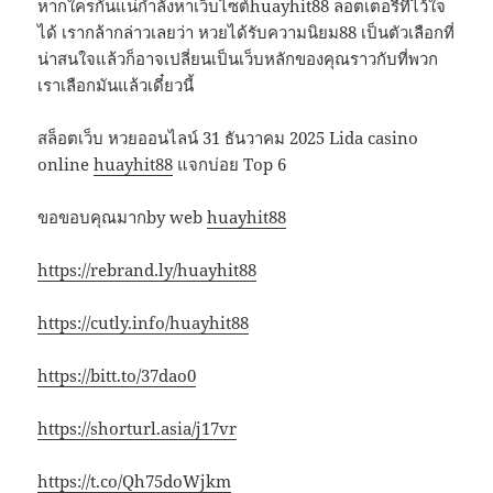
หากใครกันแน่กำลังหาเว็บไซต์huayhit88 ลอตเตอรี่ที่ไว้ใจ
ได้ เรากล้ากล่าวเลยว่า หวยได้รับความนิยม88 เป็นตัวเลือกที่
น่าสนใจแล้วก็อาจเปลี่ยนเป็นเว็บหลักของคุณราวกับที่พวก
เราเลือกมันแล้วเดี๋ยวนี้
สล็อตเว็บ หวยออนไลน์ 31 ธันวาคม 2025 Lida casino
online
huayhit88
แจกบ่อย Top 6
ขอขอบคุณมากby web
huayhit88
https://rebrand.ly/huayhit88
https://cutly.info/huayhit88
https://bitt.to/37dao0
https://shorturl.asia/j17vr
https://t.co/Qh75doWjkm