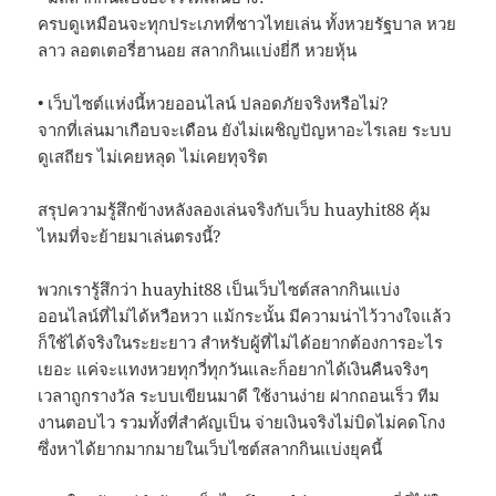
ครบดูเหมือนจะทุกประเภทที่ชาวไทยเล่น ทั้งหวยรัฐบาล หวย
ลาว ลอตเตอรี่ฮานอย สลากกินแบ่งยี่กี หวยหุ้น
• เว็บไซต์แห่งนี้หวยออนไลน์ ปลอดภัยจริงหรือไม่?
จากที่เล่นมาเกือบจะเดือน ยังไม่เผชิญปัญหาอะไรเลย ระบบ
ดูเสถียร ไม่เคยหลุด ไม่เคยทุจริต
สรุปความรู้สึกข้างหลังลองเล่นจริงกับเว็บ huayhit88 คุ้ม
ไหมที่จะย้ายมาเล่นตรงนี้?
พวกเรารู้สึกว่า huayhit88 เป็นเว็บไซต์สลากกินแบ่ง
ออนไลน์ที่ไม่ได้หวือหวา แม้กระนั้น มีความน่าไว้วางใจแล้ว
ก็ใช้ได้จริงในระยะยาว สำหรับผู้ที่ไม่ได้อยากต้องการอะไร
เยอะ แค่จะแทงหวยทุกวี่ทุกวันและก็อยากได้เงินคืนจริงๆ
เวลาถูกรางวัล ระบบเขียนมาดี ใช้งานง่าย ฝากถอนเร็ว ทีม
งานตอบไว รวมทั้งที่สำคัญเป็น จ่ายเงินจริงไม่บิดไม่คดโกง
ซึ่งหาได้ยากมากมายในเว็บไซต์สลากกินแบ่งยุคนี้