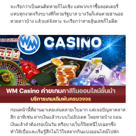
จะเรียกว่าเป็นคนติดหวยก็ไม่เชิง แต่พวกเราซื้อลอตเตอรี่
แทบทุกงวดจริงๆบางทีก็หวยรัฐบาล บางวันก็เล่นหวยฮานอย
หวยลาวบ้าง แล้วแต่จังหวะ จะเรียกว่าสายลุ้นเลขก็ไม่ผิด
ก่อนหน้านี้ที่ผ่านมาเคยเล่นหลายเว็บมาก แต่เจอปัญหาคลาส
สิก อาทิเช่น ฝากเงินแล้วระบบไม่อัปเดต โพยหายบ้าง ถอน
เงินแล้วจำต้องรอเป็นวัน หรือบางเว็บก็ปิดหนีไปเฉยๆซึ่ง
ทำให้เบื่อและเริ่มรู้สึกไม่ไว้ใจสลากกินแบ่งออนไลน์ไปพัก