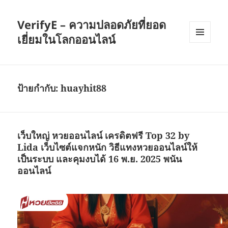
VerifyE – ความปลอดภัยที่ยอด
เยี่ยมในโลกออนไลน์
เมนู
และวิด
เจ็ต
ป้ายกำกับ:
huayhit88
เว็บใหญ่ หวยออนไลน์ เครดิตฟรี Top 32 by
Lida เว็บไซต์แจกหนัก วิธีแทงหวยออนไลน์ให้
เป็นระบบ และคุมงบได้ 16 พ.ย. 2025 พนัน
ออนไลน์