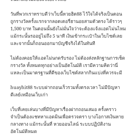
วันที่พวกเราทราบดีว่าเว็บนี้หวยฮิต88 ไว้ใจได้จริงเป็นตอน
ถูกรางวัลครั้งแรกจากลอตเตอรี่ฮานอยสามตัวตรง ได้ราวๆ
1,500 บาท ในตอนนั้นยังไม่มั่นใจว่าจะต้องแจ้งแอดไม่นไหม
แม้กระนั้นรออยู่ไม่ถึง 5 นาที เงินเข้ากระเป๋าในเว็บไซต์เลย
และจากนั้นก็ถอนออกมาบัญชีจริงได้ในทันที
ไม่ต้องคอยให้แอดไม่นกดรับรอง ไม่ต้องส่งหลักฐานการเช็ด
กรางวัล ทั้งหมดทุกอย่างเป็นอัตโนมัติ เรามีความคิดว่านี่
แหละเป็นมาตรฐานที่ดีของเว็บไซต์สลากกินแบ่งที่ควรจะมี
huayhit88 ระบบฝากถอนเร็วรวมทั้งตรงเวลา ไม่มีปัญหา
ดีเลย์เหมือนเว็บเก่า
เว็บที่เคยเล่นบางที่มีปัญหาเรื่องฝากถอนเสมอ ครั้งคราว
จำเป็นต้องแชทหาแอดมินเพื่อตรวจตรา บางโอกาสเงินหาย
กลางทาง แม้กระนั้นที่ หวยออนไลน์ ระบบปฏิบัติงาน
อัตโนมัติหมด