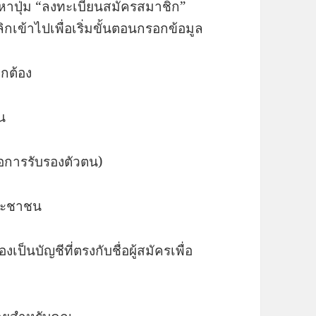
องหาปุ่ม “ลงทะเบียนสมัครสมาชิก”
ิกเข้าไปเพื่อเริ่มขั้นตอนกรอกข้อมูล
ูกต้อง
น
พื่อการรับรองตัวตน)
ประชาชน
เป็นบัญชีที่ตรงกับชื่อผู้สมัครเพื่อ