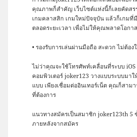
คุณภาพก็สำคัญ เว็บไซต์แห่งนี้ก็เลยคัดสรร
เกมคลาสสิก เกมใหม่ปัจจุบัน แล้วก็เกมที่
ตลอดระยะเวลา เพื่อไม่ให้คุณพลาดโอกา
• รองรับการเล่นผ่านมือถือ สะดวก ไม่ต้องใ
ไม่ว่าคุณจะใช้โทรศัพท์เคลื่อนที่ระบบ iOS
คอมพิวเตอร์ joker123 วางแบบระบบมาให้รอ
แบบ เพียงเชื่อมต่ออินเทอร์เน็ต คุณก็สามา
ที่ต้องการ
แนวทางสมัครเป็นสมาชิก joker123th 5 ขั
ภายหลังจากสมัคร