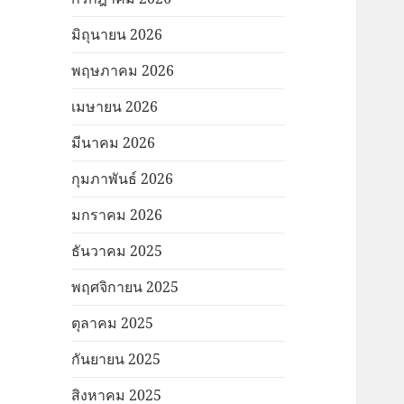
มิถุนายน 2026
พฤษภาคม 2026
เมษายน 2026
มีนาคม 2026
กุมภาพันธ์ 2026
มกราคม 2026
ธันวาคม 2025
พฤศจิกายน 2025
ตุลาคม 2025
กันยายน 2025
สิงหาคม 2025