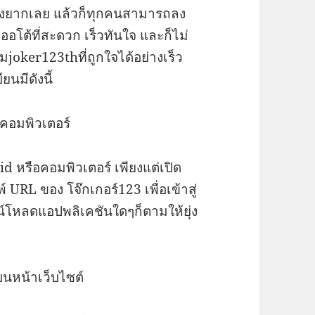
่ยุ่งยากเลย แล้วก็ทุกคนสามารถลง
อโต้ที่สะดวก เร็วทันใจ และก็ไม่
มjoker123thที่ถูกใจได้อย่างเร็ว
นมีดังนี้
ือคอมพิวเตอร์
d หรือคอมพิวเตอร์ เพียงแต่เปิด
 URL ของ โจ๊กเกอร์123 เพื่อเข้าสู่
์โหลดแอปพลิเคชันใดๆก็ตามให้ยุ่ง
นบนหน้าเว็บไซต์