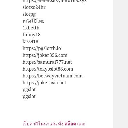
https://www.sexyauto168.xyz
slotxo24hr
slotpg
หนังโป๊ไทย
1xbetth
funny18
kiss918
https://pgslotth.io
https://joker356.com
https://samurai777.net
https://tokyoslot88.com
https://betwayvietnam.com
https://jokerasia.net
pgslot
pgslot
เว็บคาสิโนน่าเล่น ทั้ง
สล็อต
และ