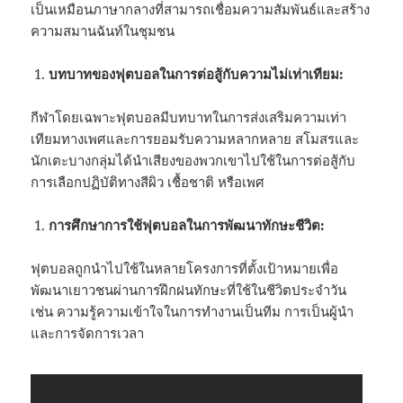
เป็นเหมือนภาษากลางที่สามารถเชื่อมความสัมพันธ์และสร้าง
ความสมานฉันท์ในชุมชน
บทบาทของฟุตบอลในการต่อสู้กับความไม่เท่าเทียม:
กีฬาโดยเฉพาะฟุตบอลมีบทบาทในการส่งเสริมความเท่า
เทียมทางเพศและการยอมรับความหลากหลาย สโมสรและ
นักเตะบางกลุ่มได้นำเสียงของพวกเขาไปใช้ในการต่อสู้กับ
การเลือกปฏิบัติทางสีผิว เชื้อชาติ หรือเพศ
การศึกษาการใช้ฟุตบอลในการพัฒนาทักษะชีวิต:
ฟุตบอลถูกนำไปใช้ในหลายโครงการที่ตั้งเป้าหมายเพื่อ
พัฒนาเยาวชนผ่านการฝึกฝนทักษะที่ใช้ในชีวิตประจำวัน
เช่น ความรู้ความเข้าใจในการทำงานเป็นทีม การเป็นผู้นำ
และการจัดการเวลา