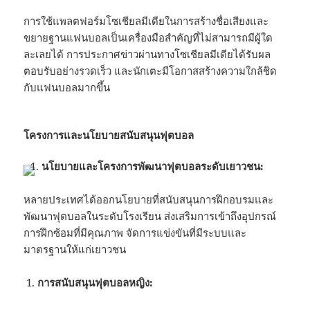
การใช้แพลตฟอร์มโซเชียลมีเดียในการสร้างชื่อเสียงและ
ขยายฐานแฟนบอลเป็นเครื่องมือสำคัญที่ไม่สามารถมีผู้ใด
ละเลยได้ การประกาศข่าวผ่านทางโซเชียลมีเดียได้รับผล
ตอบรับอย่างรวดเร็ว และนักเตะมีโอกาสสร้างความใกล้ชิด
กับแฟนบอลมากขึ้น
โครงการและนโยบายสนับสนุนฟุตบอล
นโยบายและโครงการพัฒนาฟุตบอลระดับเยาวชน:
หลายประเทศได้ออกนโยบายที่สนับสนุนการฝึกอบรมและ
พัฒนาฟุตบอลในระดับโรงเรียน ส่งเสริมการเข้าถึงอุปกรณ์
การฝึกซ้อมที่มีคุณภาพ จัดการแข่งขันที่มีระบบและ
มาตรฐานให้แก่เยาวชน
การสนับสนุนฟุตบอลหญิง: