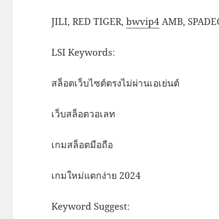
JILI, RED TIGER,
bwvip4
AMB, SPAD
LSI Keywords:
สล็อตเว็บไซต์ตรงไม่ผ่านเอเย่นต์
เว็บสล็อตวอเลท
เกมสล็อตมือถือ
เกมใหม่แตกง่าย 2024
Keyword Suggest: