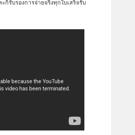
และก็รับรองการจ่ายจริงทุกใบเสร็จรับ