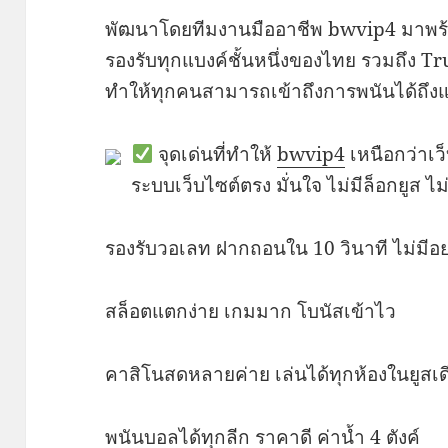
พัฒนาโดยทีมงานมืออาชีพ bwvip4 มาพร้อ
รองรับทุกแบงค์ชั้นหนึ่งของไทย รวมถึง T
ทำให้ทุกคนสามารถเข้าถึงการพนันได้ถึงแ
จุดเด่นที่ทำให้
bwvip4
เหนือกว่าเว็
ระบบเว็บไซต์ตรง มั่นใจ ไม่มีล็อกยูส ไม่
รองรับวอเลท ฝากถอนใน 10 วินาที ไม่มีอย
สล็อตแตกง่าย เกมมาก โบนัสเข้าไว
คาสิโนสดหลายค่าย เล่นได้ทุกห้องในยูสเด
พนันบอลได้ทุกลีก ราคาดี ค่าน้ำ 4 ตังค์