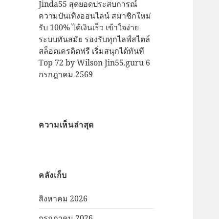
Jinda55 สุดยอดประสบการณ์
ความบันเทิงออนไลน์ สมาชิกใหม่
รับ 100% ได้เงินเร็ว เข้าใจง่าย
ระบบทันสมัย รองรับทุกไลฟ์สไตล์
สล็อตเครดิตฟรี เริ่มสนุกได้ทันที
Top 72 by Wilson Jin55.guru 6
กรกฎาคม 2569
ความเห็นล่าสุด
คลังเก็บ
สิงหาคม 2026
กรกฎาคม 2026