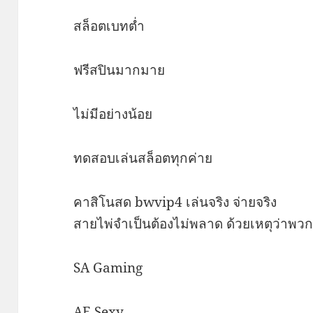
สล็อตเบทต่ำ
ฟรีสปินมากมาย
ไม่มีอย่างน้อย
ทดสอบเล่นสล็อตทุกค่าย
คาสิโนสด bwvip4 เล่นจริง จ่ายจริง
สายไพ่จำเป็นต้องไม่พลาด ด้วยเหตุว่าพว
SA Gaming
AE Sexy