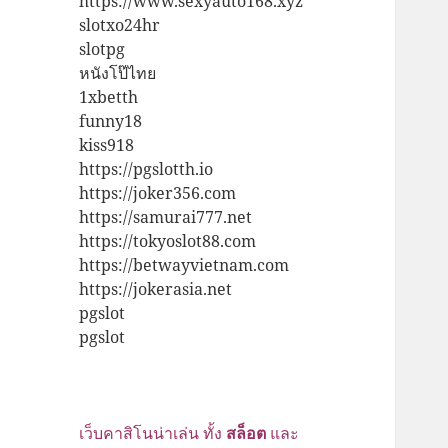
https://www.sexyauto168.xyz
slotxo24hr
slotpg
หนังโป๊ไทย
1xbetth
funny18
kiss918
https://pgslotth.io
https://joker356.com
https://samurai777.net
https://tokyoslot88.com
https://betwayvietnam.com
https://jokerasia.net
pgslot
pgslot
เว็บคาสิโนน่าเล่น ทั้ง
สล็อต
และ