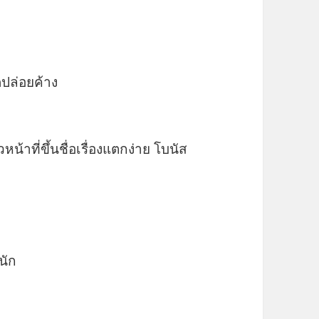
ดปล่อยค้าง
าที่ขึ้นชื่อเรื่องแตกง่าย โบนัส
นัก
ม