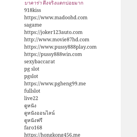
บาคาร่า
ตึงจริงแตกบ่อยมาก
918kiss
https://www.madoohd.com
sagame
https://joker123auto.com
http://www.movie87hd.com
https://www.pussy888play.com
https://pussy888win.com
sexybaccarat
pg slot
pgslot
https://www.pgheng99.me
fullslot
live22
ดูหนัง
ดูหนังออนไลน์
ดูหนังฟรี
faro168
https://hongkong456.me