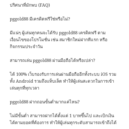
ปริศนาที่มักพบ (FAQ)
pggold88 มีเครดิตฟรีใช่หรือไม่?
มีแน่ๆ ผู้เล่นทุกคนจะได้รับ pggold88 เครดิตฟรี ตาม
เงื่อนไขของโปรโมชั่น เช่น สมาชิกใหม่ฝากทีแรก หรือ
กิจกรรมประจำวัน
สามารถเล่น pggold88 ผ่านมือถือได้หรือเปล่า?
ได้ 100% เว็บรองรับการเล่นผ่านมือถืออีกทั้งระบบ iOS รวม
ทั้ง Android รวมถึงแท็บเล็ต ทำให้ผู้เล่นสะดวกในการเข้า
เล่นทุกที่ทุกเวลา
pggold88 ฝากถอนขั้นต่ำมากแค่ไหน?
ไม่มีขั้นต่ำ สามารถฝากได้ตั้งแต่ 1 บาทขึ้นไป และเบิกเงิน
ได้ตามยอดที่ต้องการ ทำให้ผู้เล่นทุกระดับสามารถเข้าถึงได้