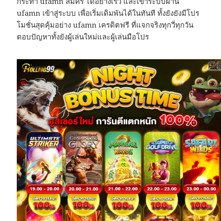
กระทำ ufamn สมัคร ได้อย่างเร็ว และเข้าระบบผ่าน
ufamn เข้าสู่ระบบ เพื่อเริ่มเดิมพันได้ในทันที ทั้งยังยังมีโปร
โมชั่นสุดคุ้มอย่าง ufamn เครดิตฟรี ที่แจกจริงทุกวี่ทุกวัน
ตอบปัญหาทั้งยังผู้เล่นใหม่และผู้เล่นมือโปร