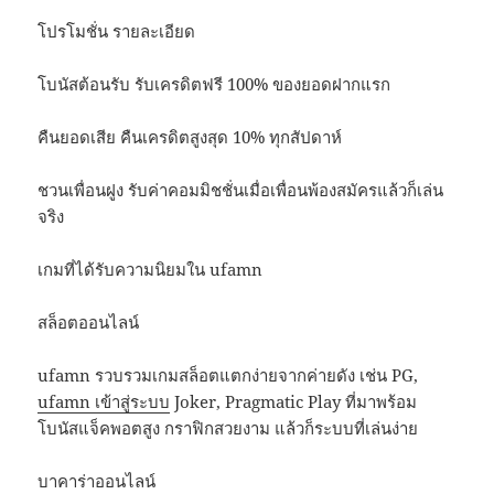
โปรโมชั่น รายละเอียด
โบนัสต้อนรับ รับเครดิตฟรี 100% ของยอดฝากแรก
คืนยอดเสีย คืนเครดิตสูงสุด 10% ทุกสัปดาห์
ชวนเพื่อนฝูง รับค่าคอมมิชชั่นเมื่อเพื่อนพ้องสมัครแล้วก็เล่น
จริง
เกมที่ได้รับความนิยมใน ufamn
สล็อตออนไลน์
ufamn รวบรวมเกมสล็อตแตกง่ายจากค่ายดัง เช่น PG,
ufamn เข้าสู่ระบบ
Joker, Pragmatic Play ที่มาพร้อม
โบนัสแจ็คพอตสูง กราฟิกสวยงาม แล้วก็ระบบที่เล่นง่าย
บาคาร่าออนไลน์