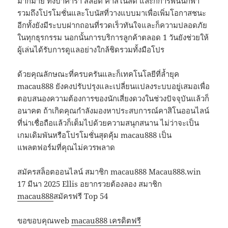
มากมาย ทั้งบาคาร่า สล็อต คาสิโนสด และก็การพนันกีฬา
รวมถึงโปรโมชั่นและโบนัสที่วางแบบมาเพื่อเพิ่มโอกาสชนะ
อีกทั้งยังมีระบบฝากถอนที่รวดเร็วทันใจและก็ความปลอดภัย
ในทุกธุรกรรม นอกนั้นการบริการลูกค้าตลอด 1 วันยังช่วยให้
ผู้เล่นได้รับการดูแลอย่างใกล้ชิดรวมทั้งมือโปร
ด้วยคุณลักษณะที่ครบครันและก็เทคโนโลยีที่ล้ำยุค
macau888 ยังคงปรับปรุงและเปลี่ยนแปลงระบบอยู่เสมอเพื่อ
ตอบสนองความต้องการของนักเสี่ยงดวงในช่วงปัจจุบันแล้วก็
อนาคต ถ้าเกิดคุณกำลังมองหาประสบการณ์คาสิโนออนไลน์
ที่น่าเชื่อถือแล้วก็เต็มไปด้วยความสนุกสนาน ไม่ว่าจะเป็น
เกมเดิมพันหรือโปรโมชั่นสุดคุ้ม macau888 เป็น
แพลตฟอร์มที่คุณไม่ควรพลาด
สมัครสล็อตออนไลน์ สมาชิก macau888 Macau888.win
17 มีนา 2025 Ellis อยากรวยต้องลอง สมาชิก
macau888
สมัครฟรี Top 54
ขอขอบคุณweb
macau888 เครดิตฟรี