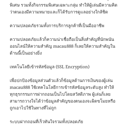
พิเศษ รวมทั้งกิจกรรมพิเศษเฉพาะกลุ่ม ทำให้ผู้เล่นมีความคิด
ว่าตนเองมีความหมายและก็ได้รับการดูแลอย่างใกล้ชิด
ความปลอดภัยรวมทั้งการบริการลูกค้าที่เป็นมืออาชีพ
ความปลอดภัยแล้วก็ความน่าเชื่อถือเป็นสิ่งสำคัญที่นักพนัน
ออนไลน์ให้ความสำคัญ macau888 ก็เลยให้ความสำคัญใน
ด้านนี้เป็นอย่างยิ่ง
เทคโนโลยีเข้ารหัสข้อมูล (SSL Encryption)
เพื่อปกป้องข้อมูลส่วนตัวแล้วก็ข้อมูลด้านการเงินของผู้เล่น
macau888 ใช้เทคโนโลยีการเข้ารหัสข้อมูลระดับสูง ทำให้
ทุกธุรกรรมการฝากถอนเป็นไปโดยสวัสดิภาพ ผู้เล่นก็เลย
สามารถวางใจได้ว่าข้อมูลสำคัญของตนเองจะผิดขโมยหรือ
ถูกเอาไปใช้ในทางที่ไม่ถูก
ระบบฝากถอนที่เร็วทันใจรวมทั้งปลอดภัย