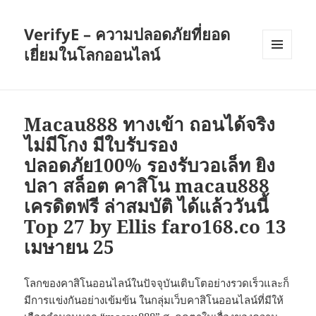
VerifyE – ความปลอดภัยที่ยอด
เยี่ยมในโลกออนไลน์
เมนู
และวิด
เจ็ต
Macau888 ทางเข้า ถอนได้จริง
ไม่มีโกง มีใบรับรอง
ปลอดภัย100% รองรับวอเล็ท ยิง
ปลา สล็อต คาสิโน macau888
เครดิตฟรี ล่าสมบัติ ได้แล้ววันนี้
Top 27 by Ellis faro168.co 13
เมษายน 25
โลกของคาสิโนออนไลน์ในปัจจุบันเติบโตอย่างรวดเร็วและก็
มีการแข่งกันอย่างเข้มข้น ในกลุ่มเว็บคาสิโนออนไลน์ที่มีให้