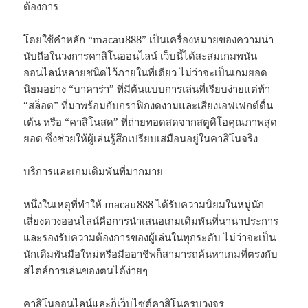
ต้องการ
โดยใช้คำหลัก “macau888” เป็นเครื่องหมายของความน่า
นับถือในวงการคาสิโนออนไลน์ เว็บนี้ได้สะสมเกมพนัน
ออนไลน์หลายชนิดไว้ภายในที่เดียว ไม่ว่าจะเป็นเกมยอด
นิยมอย่าง “บาคาร่า” ที่มีต้นแบบการเล่นที่เรียบง่ายแต่ท้า
“สล็อต” ที่มาพร้อมกับกราฟิกงดงามและเสียงเอฟเฟกต์ตื่น
เต้น หรือ “คาสิโนสด” ที่ถ่ายทอดสดจากสตูดิโอคุณภาพสุด
ยอด ซึ่งช่วยให้ผู้เล่นรู้สึกเปรียบเสมือนอยู่ในคาสิโนจริง
บริการและเกมเดิมพันที่มากมาย
หนึ่งในเหตุที่ทำให้ macau888 ได้รับความนิยมในหมู่นัก
เสี่ยงดวงออนไลน์คือการนำเสนอเกมเดิมพันที่นานาประการ
และรองรับความต้องการของผู้เล่นในทุกระดับ ไม่ว่าจะเป็น
นักเดิมพันมือใหม่หรือมืออาชีพก็สามารถค้นหาเกมที่ตรงกับ
สไตล์การเล่นของตนได้ง่ายๆ
คาสิโนออนไลน์และก็เว็บไซต์คาสิโนครบวงจร