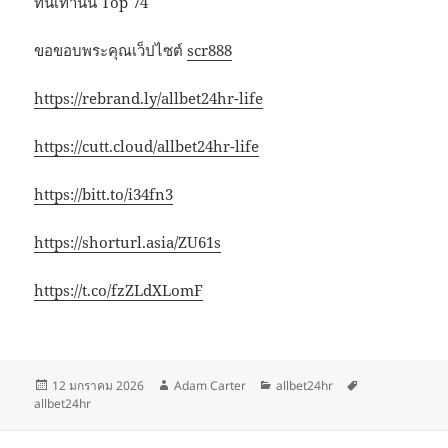
ที่นี่เท่านั้น Top 74
ขอขอบพระคุณเว็ปไซต์
scr888
https://rebrand.ly/allbet24hr-life
https://cutt.cloud/allbet24hr-life
https://bitt.to/i34fn3
https://shorturl.asia/ZU61s
https://t.co/fzZLdXLomF
เขียน
ผู้
หมวด
ป้าย
12 มกราคม 2026
Adam Carter
allbet24hr
เมื่อ
เขียน
หมู่
กำกับ
allbet24hr
แนะแนว