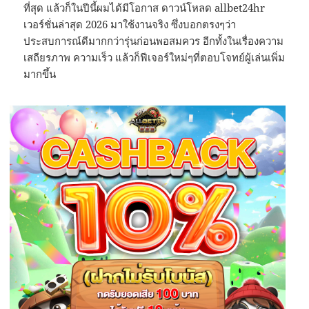
ที่สุด แล้วก็ในปีนี้ผมได้มีโอกาส ดาวน์โหลด allbet24hr
เวอร์ชั่นล่าสุด 2026 มาใช้งานจริง ซึ่งบอกตรงๆว่า
ประสบการณ์ดีมากกว่ารุ่นก่อนพอสมควร อีกทั้งในเรื่องความ
เสถียรภาพ ความเร็ว แล้วก็ฟีเจอร์ใหม่ๆที่ตอบโจทย์ผู้เล่นเพิ่ม
มากขึ้น