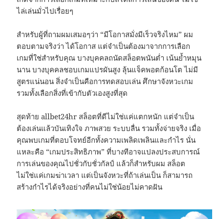
ไล่เล่นมั่วไปเรื่อยๆ
สำหรับผู้ที่ถามผมเสมอๆว่า “มีโอกาสมั่งมีเร็วจริงไหม” ผม
ตอบตามจริงว่า ได้โอกาส แต่จำเป็นต้องมาจากการเลือก
เกมที่ใช่สำหรับคุณ บางบุคคลถนัดสล็อตพนันต่ำ เน้นย้ำหมุน
นาน บางบุคคลชอบเกมแปรผันสูง ลุ้นแจ็คพอตก้อนโต ไม่มี
สูตรแน่นอน สิ่งจำเป็นคือการทดสอบเล่น ศึกษาจังหวะเกม
รวมทั้งเลือกสิ่งที่เข้ากับตัวเองสูงที่สุด
สุดท้าย allbet24hr สล็อตที่ดีไม่ใช่แค่แตกหนัก แต่จำเป็น
ต้องเล่นแล้วบันเทิงใจ ภาพสวย ระบบลื่น รวมทั้งจ่ายจริง เมื่อ
คุณพบเกมที่ตอบโจทย์อีกทั้งความเพลิดเพลินและกำไร นั่น
แหละคือ “เกมประสิทธิภาพ” ที่บางทีอาจแปลงประสบการณ์
การเล่นของคุณไปชั่วกับชั่วกัลป์ แล้วก็สำหรับผม สล็อต
ไม่ใช่แค่เกมฆ่าเวลา แต่เป็นจังหวะที่ถ้าเล่นเป็น ก็สามารถ
สร้างกำไรได้จริงอย่างที่คนไม่ใช่น้อยไม่คาดฝัน