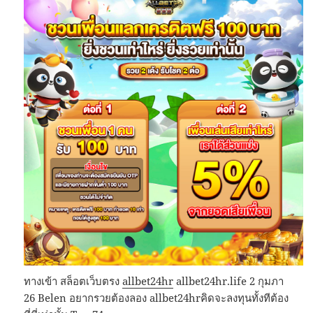
ทางเข้า สล็อตเว็บตรง
allbet24hr
allbet24hr.life 2 กุมภา
26 Belen อยากรวยต้องลอง allbet24hrคิดจะลงทุนทั้งทีต้อง