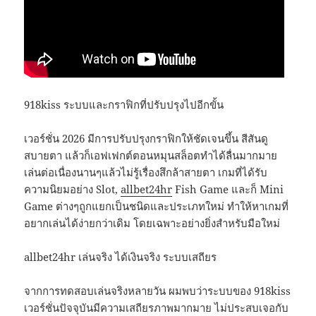
918kiss ระบบและกราฟิกที่ปรับปรุงไปอีกขั้น
เวอร์ชั่น 2026 มีการปรับปรุงกราฟิกให้ชัดเจนขึ้น สีสันดู
สบายตา แล้วก็เอฟเฟกต์ตอนหมุนสล็อตทำได้ลื่นมากมาย
เล่นต่อเนื่องนานๆแล้วไม่รู้เรื่องสึกล้าสายตา เกมที่ได้รับ
ความนิยมอย่าง Slot,
allbet24hr
Fish Game และก็ Mini
Game ต่างๆถูกแยกเป็นชนิดและประเภทใหม่ ทำให้หาเกมที่
อยากเล่นได้ง่ายกว่าเดิม โดยเฉพาะอย่างยิ่งสำหรับมือใหม่
allbet24hr เล่นจริง ได้เงินจริง ระบบเสถียร
จากการทดสอบเล่นจริงหลายวัน ผมพบว่าระบบของ 918kiss
เวอร์ชั่นปัจจุบันมีความเสถียรภาพมากมาย ไม่ประสบเจอกับ