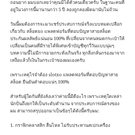
ถอนยาก ผมบอกเลยว่าคุณมิได้ตัวคนเดียวครับ ในฐานะคนที่
อยู่ในวงการนี้มานานกว่า 5 ปี ลองถูกลองผิดมานับไม่ถ้วน
วันนี้ผมต้องการจะมาแชร์ประสบการณ์จริงแบบหมดเปลือก
เกี่ยวกับ สล็อตxo แพลตฟอร์มที่ตอบปัญหาสายสล็อต
ประกันผลลัพธ์แน่นอน 100% ที่เปลี่ยนจากคนหมดกระเป๋าให้
เปลี่ยนเป็นคนที่มีรายได้พิเศษเข้าบัญชีทุกวี่วันแบบนุ่มๆ
บทความนี้ไม่มีการอวยกระทั่งเกินจริง ทุกสิ่งกลั่นกรองมาจาก
เหงื่อแล้วก็เงินในกระเป๋าของผมเองครับ
เพราะเหตุไรจำต้อง slotxo แพลตฟอร์มที่ตอบปัญหาสาย
สล็อต ยืนยันคำตอบแน่ๆ 100%
สำหรับผู้ใดกันที่ยังลังเลว่าค่ายนี้มีดีอะไร เพราะเหตุใดเหล่า
นักปั่นถึงยกให้เป็นระดับตำนาน จากประสบการณ์ตรงของ
ผม สามารถสรุปออกมาเป็นข้อๆได้ดังนี้ครับผม:
1. กราฟิกคลาสสิก ลื่นไหล ไม่รับประทานสเปกเครื่อง