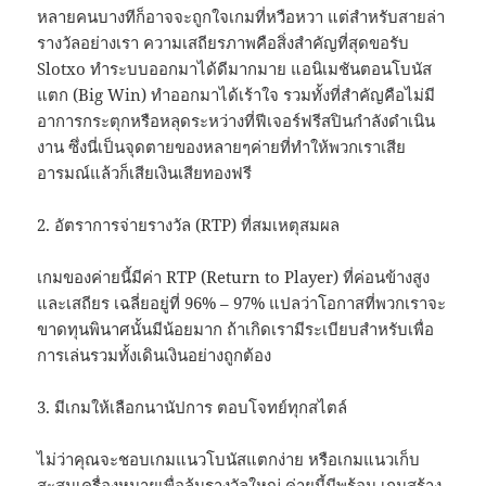
หลายคนบางทีก็อาจจะถูกใจเกมที่หวือหวา แต่สำหรับสายล่า
รางวัลอย่างเรา ความเสถียรภาพคือสิ่งสำคัญที่สุดขอรับ
Slotxo ทำระบบออกมาได้ดีมากมาย แอนิเมชันตอนโบนัส
แตก (Big Win) ทำออกมาได้เร้าใจ รวมทั้งที่สำคัญคือไม่มี
อาการกระตุกหรือหลุดระหว่างที่ฟีเจอร์ฟรีสปินกำลังดำเนิน
งาน ซึ่งนี่เป็นจุดตายของหลายๆค่ายที่ทำให้พวกเราเสีย
อารมณ์แล้วก็เสียเงินเสียทองฟรี
2. อัตราการจ่ายรางวัล (RTP) ที่สมเหตุสมผล
เกมของค่ายนี้มีค่า RTP (Return to Player) ที่ค่อนข้างสูง
และเสถียร เฉลี่ยอยู่ที่ 96% – 97% แปลว่าโอกาสที่พวกเราจะ
ขาดทุนพินาศนั้นมีน้อยมาก ถ้าเกิดเรามีระเบียบสำหรับเพื่อ
การเล่นรวมทั้งเดินเงินอย่างถูกต้อง
3. มีเกมให้เลือกนานัปการ ตอบโจทย์ทุกสไตล์
ไม่ว่าคุณจะชอบเกมแนวโบนัสแตกง่าย หรือเกมแนวเก็บ
สะสมเครื่องหมายเพื่อลุ้นรางวัลใหญ่ ค่ายนี้มีพร้อม เกมสร้าง