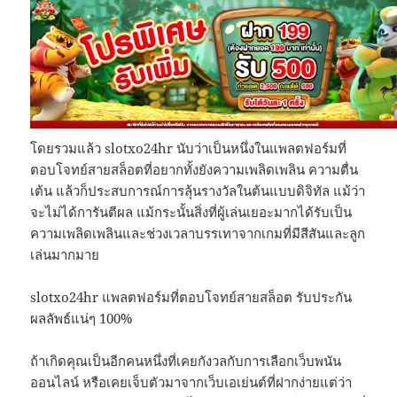
โดยรวมแล้ว slotxo24hr นับว่าเป็นหนึ่งในแพลตฟอร์มที่
ตอบโจทย์สายสล็อตที่อยากทั้งยังความเพลิดเพลิน ความตื่น
เต้น แล้วก็ประสบการณ์การลุ้นรางวัลในต้นแบบดิจิทัล แม้ว่า
จะไม่ได้การันตีผล แม้กระนั้นสิ่งที่ผู้เล่นเยอะมากได้รับเป็น
ความเพลิดเพลินและช่วงเวลาบรรเทาจากเกมที่มีสีสันและลูก
เล่นมากมาย
slotxo24hr แพลตฟอร์มที่ตอบโจทย์สายสล็อต รับประกัน
ผลลัพธ์แน่ๆ 100%
ถ้าเกิดคุณเป็นอีกคนหนึ่งที่เคยกังวลกับการเลือกเว็บพนัน
ออนไลน์ หรือเคยเจ็บตัวมาจากเว็บเอเย่นต์ที่ฝากง่ายแต่ว่า