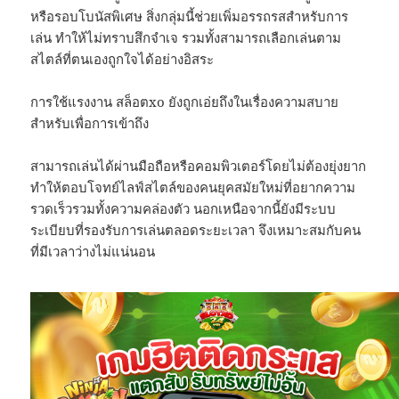
หรือรอบโบนัสพิเศษ สิ่งกลุ่มนี้ช่วยเพิ่มอรรถรสสำหรับการ
เล่น ทำให้ไม่ทราบสึกจำเจ รวมทั้งสามารถเลือกเล่นตาม
สไตล์ที่ตนเองถูกใจได้อย่างอิสระ
การใช้แรงงาน สล็อตxo ยังถูกเอ่ยถึงในเรื่องความสบาย
สำหรับเพื่อการเข้าถึง
สามารถเล่นได้ผ่านมือถือหรือคอมพิวเตอร์โดยไม่ต้องยุ่งยาก
ทำให้ตอบโจทย์ไลฟ์สไตล์ของคนยุคสมัยใหม่ที่อยากความ
รวดเร็วรวมทั้งความคล่องตัว นอกเหนือจากนี้ยังมีระบบ
ระเบียบที่รองรับการเล่นตลอดระยะเวลา จึงเหมาะสมกับคน
ที่มีเวลาว่างไม่แน่นอน